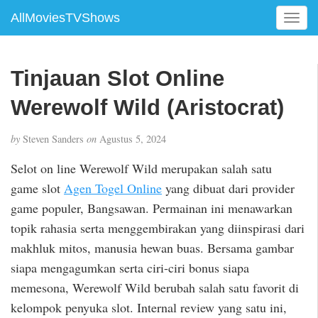
AllMoviesTVShows
T
o
g
g
Tinjauan Slot Online
l
e
Werewolf Wild (Aristocrat)
n
a
by
Steven Sanders
on
Agustus 5, 2024
v
i
Selot on line Werewolf Wild merupakan salah satu
g
game slot
Agen Togel Online
yang dibuat dari provider
a
game populer, Bangsawan. Permainan ini menawarkan
t
i
topik rahasia serta menggembirakan yang diinspirasi dari
o
makhluk mitos, manusia hewan buas. Bersama gambar
n
siapa mengagumkan serta ciri-ciri bonus siapa
memesona, Werewolf Wild berubah salah satu favorit di
kelompok penyuka slot. Internal review yang satu ini,