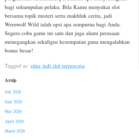
bagi sekumpulan pelaku. Bila Kamu menyukai slot
bersama topik misteri serta makhluk cerita, jadi
Werewolf Wild ialah opsi apa sempurna bagi Anda.
Segera coba game ini satu dan juga alami perasaan
menegangkan sekaligus kesempatan guna mengalahkan
bonus besar!
Tagged as:
situs judi slot terpercaya
Arsip
Juli 2026
Juni 2026
Mei 2026
April 2026
Maret 2026