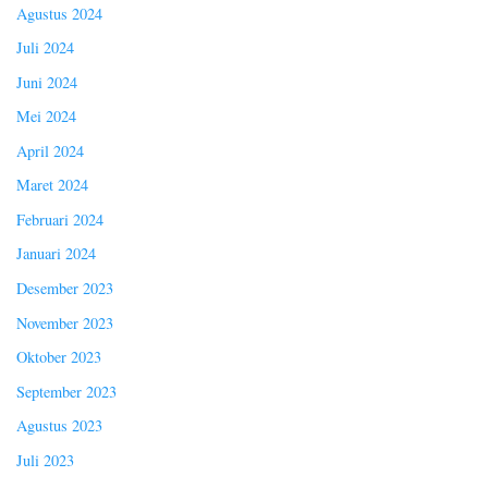
Agustus 2024
Juli 2024
Juni 2024
Mei 2024
April 2024
Maret 2024
Februari 2024
Januari 2024
Desember 2023
November 2023
Oktober 2023
September 2023
Agustus 2023
Juli 2023