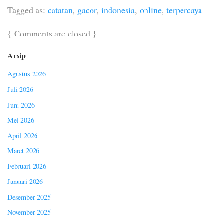
Tagged as:
catatan
,
gacor
,
indonesia
,
online
,
terpercaya
{
Comments are closed
}
Arsip
Agustus 2026
Juli 2026
Juni 2026
Mei 2026
April 2026
Maret 2026
Februari 2026
Januari 2026
Desember 2025
November 2025