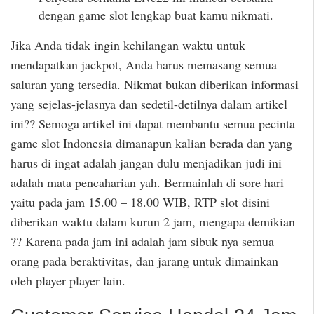
dengan game slot lengkap buat kamu nikmati.
Jika Anda tidak ingin kehilangan waktu untuk
mendapatkan jackpot, Anda harus memasang semua
saluran yang tersedia. Nikmat bukan diberikan informasi
yang sejelas-jelasnya dan sedetil-detilnya dalam artikel
ini?? Semoga artikel ini dapat membantu semua pecinta
game slot Indonesia dimanapun kalian berada dan yang
harus di ingat adalah jangan dulu menjadikan judi ini
adalah mata pencaharian yah. Bermainlah di sore hari
yaitu pada jam 15.00 – 18.00 WIB, RTP slot disini
diberikan waktu dalam kurun 2 jam, mengapa demikian
?? Karena pada jam ini adalah jam sibuk nya semua
orang pada beraktivitas, dan jarang untuk dimainkan
oleh player player lain.