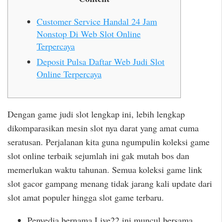
Customer Service Handal 24 Jam
Nonstop Di Web Slot Online
Terpercaya
Deposit Pulsa Daftar Web Judi Slot
Online Terpercaya
Dengan game judi slot lengkap ini, lebih lengkap
dikomparasikan mesin slot nya darat yang amat cuma
seratusan. Perjalanan kita guna ngumpulin koleksi game
slot online terbaik sejumlah ini gak mutah bos dan
memerlukan waktu tahunan. Semua koleksi game link
slot gacor gampang menang tidak jarang kali update dari
slot amat populer hingga slot game terbaru.
Penyedia bernama Live22 ini muncul bersama