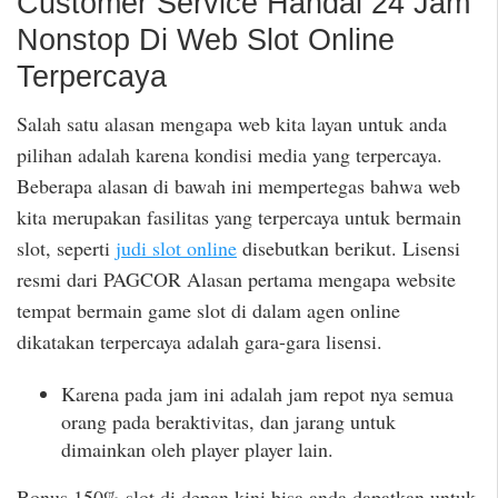
Customer Service Handal 24 Jam
Nonstop Di Web Slot Online
Terpercaya
Salah satu alasan mengapa web kita layan untuk anda
pilihan adalah karena kondisi media yang terpercaya.
Beberapa alasan di bawah ini mempertegas bahwa web
kita merupakan fasilitas yang terpercaya untuk bermain
slot, seperti
judi slot online
disebutkan berikut. Lisensi
resmi dari PAGCOR Alasan pertama mengapa website
tempat bermain game slot di dalam agen online
dikatakan terpercaya adalah gara-gara lisensi.
Karena pada jam ini adalah jam repot nya semua
orang pada beraktivitas, dan jarang untuk
dimainkan oleh player player lain.
Bonus 150% slot di depan kini bisa anda dapatkan untuk