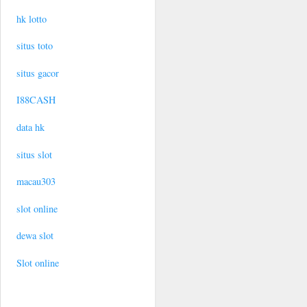
hk lotto
situs toto
situs gacor
I88CASH
data hk
situs slot
macau303
slot online
dewa slot
Slot online