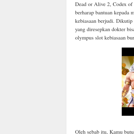
Dead or Alive 2, Codex of 
berharap bantuan kepada 
kebiasaan berjudi. Dikutip
yang diresepkan dokter bi
olympus slot kebiasaan bu
Oleh sebab itu, Kamu butu