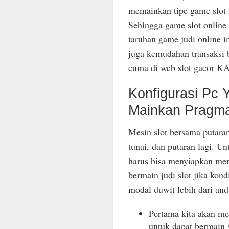
memainkan tipe game slot i
Sehingga game slot online 
taruhan game judi online 
juga kemudahan transaksi
cuma di web slot gacor K
Konfigurasi Pc
Mainkan Pragma
Mesin slot bersama putar
tunai, dan putaran lagi. 
harus bisa menyiapkan me
bermain judi slot jika kon
modal duwit lebih dari an
Pertama kita akan me
untuk dapat bermain s