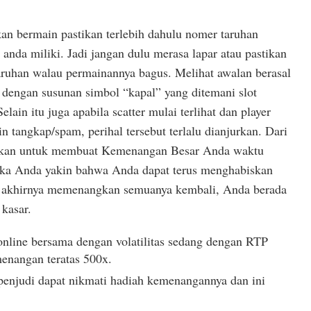
kan bermain pastikan terlebih dahulu nomer taruhan
nda miliki. Jadi jangan dulu merasa lapar atau pastikan
ruhan walau permainannya bagus. Melihat awalan berasal
 dengan susunan simbol “kapal” yang ditemani slot
elain itu juga apabila scatter mulai terlihat dan player
 tangkap/spam, perihal tersebut terlalu dianjurkan. Dari
tkan untuk membuat Kemenangan Besar Anda waktu
ika Anda yakin bahwa Anda dapat terus menghabiskan
da akhirnya memenangkan semuanya kembali, Anda berada
kasar.
 online bersama dengan volatilitas sedang dengan RTP
enangan teratas 500x.
penjudi dapat nikmati hadiah kemenangannya dan ini