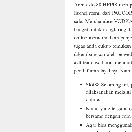
Arena slot88 HEPI8 merupa
lisensi resmi dari PAGCOR
safe. Merchandise VODKAP
banget untuk nongkrong da
online memerhatikan penje
tugas anda cukup temukan 
dikembangkan oleh penyedia
asli tentunya harus mendaf
pendaftaran layaknya Nam
Slot88 Sekarang ini, 
dilaksanakan melalui 
online.
Kamu yang tergabung 
bersama dengan cara 
Agar bisa menggunak
mobilisasi bisnis, Be