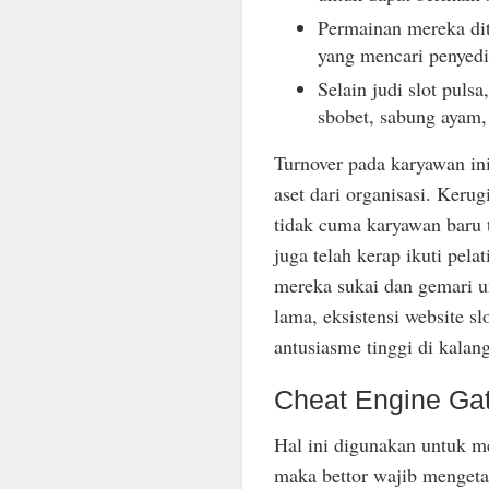
Permainan mereka di
yang mencari penyedi
Selain judi slot puls
sbobet, sabung ayam,
Turnover pada karyawan ini
aset dari organisasi. Kerug
tidak cuma karyawan baru 
juga telah kerap ikuti pela
mereka sukai dan gemari u
lama, eksistensi website s
antusiasme tinggi di kalang
Cheat Engine Ga
Hal ini digunakan untuk me
maka bettor wajib mengetah