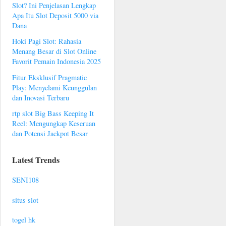
Slot? Ini Penjelasan Lengkap
Apa Itu Slot Deposit 5000 via
Dana
Hoki Pagi Slot: Rahasia
Menang Besar di Slot Online
Favorit Pemain Indonesia 2025
Fitur Eksklusif Pragmatic
Play: Menyelami Keunggulan
dan Inovasi Terbaru
rtp slot Big Bass Keeping It
Reel: Mengungkap Keseruan
dan Potensi Jackpot Besar
Latest Trends
SENI108
situs slot
togel hk