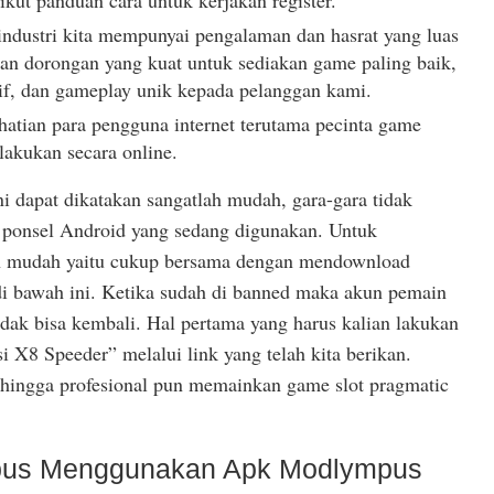
 industri kita mempunyai pengalaman dan hasrat yang luas
an dorongan yang kuat untuk sediakan game paling baik,
f, dan gameplay unik kepada pelanggan kami.
atian para pengguna internet terutama pecinta game
ilakukan secara online.
ni dapat dikatakan sangatlah mudah, gara-gara tidak
 ponsel Android yang sedang digunakan. Untuk
h mudah yaitu cukup bersama dengan mendownload
 di bawah ini. Ketika sudah di banned maka akun pemain
tidak bisa kembali. Hal pertama yang harus kalian lakukan
si X8 Speeder” melalui link yang telah kita berikan.
hingga profesional pun memainkan game slot pragmatic
pus Menggunakan Apk Modlympus