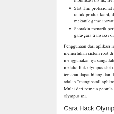
Slot Tim profesional
untuk produk kami, d
mekanik game inovati
Semakin menarik perh
gara-gara transaksi d
Penggunaan dari aplikasi i
memerlukan sistem root di
menggunakannya sangatla
melalui link olympus slot
tersebut dapat hilang dan 
adalah “menginstall aplika
Mulai dari pemain pemula 
olympus ini.
Cara Hack Olym