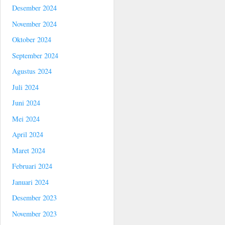
Desember 2024
November 2024
Oktober 2024
September 2024
Agustus 2024
Juli 2024
Juni 2024
Mei 2024
April 2024
Maret 2024
Februari 2024
Januari 2024
Desember 2023
November 2023