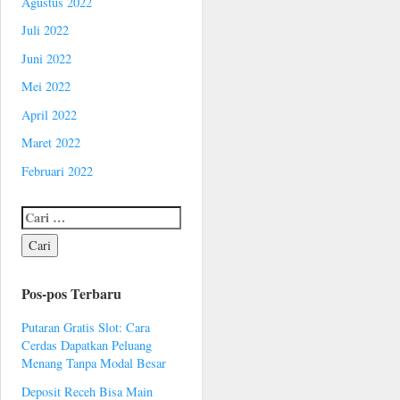
Agustus 2022
Juli 2022
Juni 2022
Mei 2022
April 2022
Maret 2022
Februari 2022
Pos-pos Terbaru
Putaran Gratis Slot: Cara
Cerdas Dapatkan Peluang
Menang Tanpa Modal Besar
Deposit Receh Bisa Main