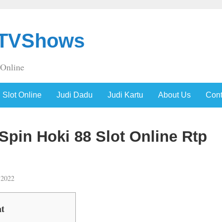
sTVShows
 Online
Slot Online
Judi Dadu
Judi Kartu
About Us
Cont
Spin Hoki 88 Slot Online Rtp
 2022
t