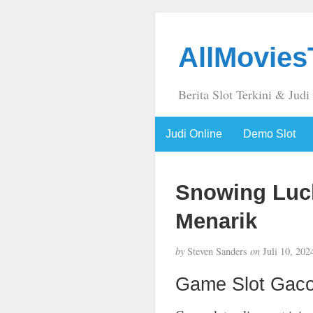
AllMovie
Berita Slot Terkini & Judi
Judi Online
Demo Slot
Snowing Luck
Menarik
by
Steven Sanders
on
Juli 10, 202
Game Slot Gaco