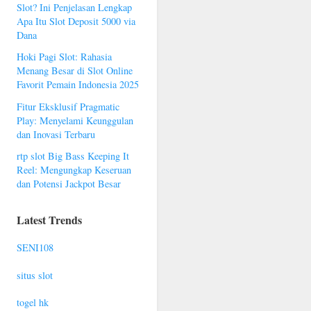
Slot? Ini Penjelasan Lengkap
Apa Itu Slot Deposit 5000 via
Dana
Hoki Pagi Slot: Rahasia
Menang Besar di Slot Online
Favorit Pemain Indonesia 2025
Fitur Eksklusif Pragmatic
Play: Menyelami Keunggulan
dan Inovasi Terbaru
rtp slot Big Bass Keeping It
Reel: Mengungkap Keseruan
dan Potensi Jackpot Besar
Latest Trends
SENI108
situs slot
togel hk