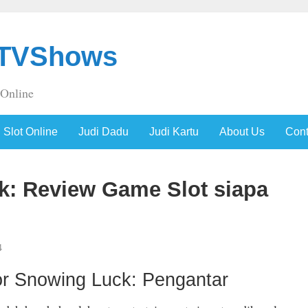
sTVShows
 Online
Slot Online
Judi Dadu
Judi Kartu
About Us
Cont
: Review Game Slot siapa
4
r Snowing Luck: Pengantar