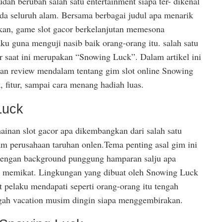
udah berubah salah satu entertainment siapa ter- dikenal
ada seluruh alam. Bersama berbagai judul apa menarik
kan, game slot gacor berkelanjutan memesona
ku guna menguji nasib baik orang-orang itu. salah satu
r saat ini merupakan “Snowing Luck”. Dalam artikel ini
an review mendalam tentang gim slot online Snowing
 fitur, sampai cara menang hadiah luas.
Luck
inan slot gacor apa dikembangkan dari salah satu
am perusahaan taruhan onlen.Tema penting asal gim ini
dengan background punggung hamparan salju apa
memikat. Lingkungan yang dibuat oleh Snowing Luck
 pelaku mendapati seperti orang-orang itu tengah
gah vacation musim dingin siapa menggembirakan.