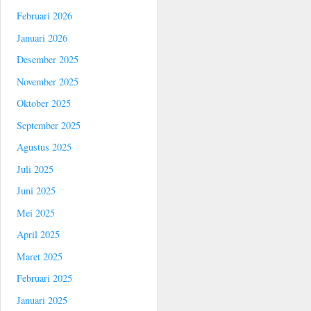
Februari 2026
Januari 2026
Desember 2025
November 2025
Oktober 2025
September 2025
Agustus 2025
Juli 2025
Juni 2025
Mei 2025
April 2025
Maret 2025
Februari 2025
Januari 2025