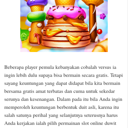
Beberapa player pemula kebanyakan cobalah versus ia
ingin lebih dulu supaya bisa bermain secara gratis. Tetapi
sayang keuntungan yang dapat didapat bila kita bermain
bersama gratis amat terbatas dan cuma untuk sekedar
serunya dan kesenangan. Dalam pada itu bila Anda ingin
memperoleh keuntungan berbentuk duit asli, karena itu
salah satunya perihal yang selanjutnya seterusnya harus
Anda kerjakan ialah pilih permainan slot online duwit