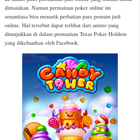
dimainkan. Namun permainan poker online ini
senantiasa bisa menarik perhatian para pemain judi
online. Hal tersebut dapat terlihat dari animo yang
ditunjukkan di dalam permainan Texas Poker Holdem
yang dikeluarkan oleh Facebook.