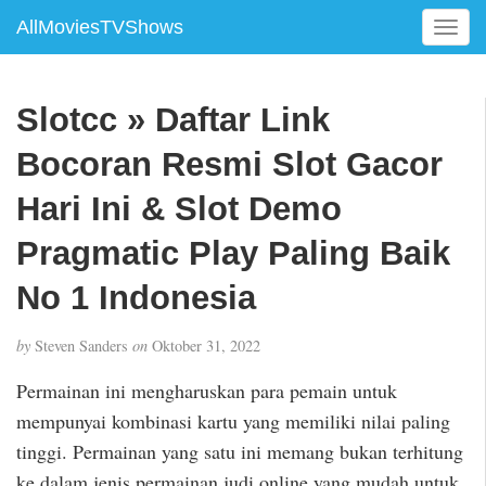
AllMoviesTVShows
T
o
g
g
Slotcc » Daftar Link
l
e
Bocoran Resmi Slot Gacor
n
a
Hari Ini & Slot Demo
v
Pragmatic Play Paling Baik
i
g
No 1 Indonesia
a
t
i
by
Steven Sanders
on
Oktober 31, 2022
o
Permainan ini mengharuskan para pemain untuk
n
mempunyai kombinasi kartu yang memiliki nilai paling
tinggi. Permainan yang satu ini memang bukan terhitung
ke dalam jenis permainan judi online yang mudah untuk