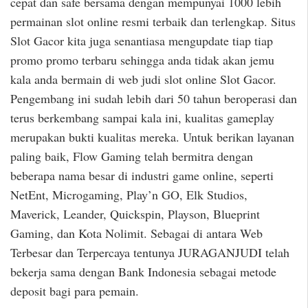
cepat dan safe bersama dengan mempunyai 1000 lebih
permainan slot online resmi terbaik dan terlengkap. Situs
Slot Gacor kita juga senantiasa mengupdate tiap tiap
promo promo terbaru sehingga anda tidak akan jemu
kala anda bermain di web judi slot online Slot Gacor.
Pengembang ini sudah lebih dari 50 tahun beroperasi dan
terus berkembang sampai kala ini, kualitas gameplay
merupakan bukti kualitas mereka. Untuk berikan layanan
paling baik, Flow Gaming telah bermitra dengan
beberapa nama besar di industri game online, seperti
NetEnt, Microgaming, Play’n GO, Elk Studios,
Maverick, Leander, Quickspin, Playson, Blueprint
Gaming, dan Kota Nolimit. Sebagai di antara Web
Terbesar dan Terpercaya tentunya JURAGANJUDI telah
bekerja sama dengan Bank Indonesia sebagai metode
deposit bagi para pemain.