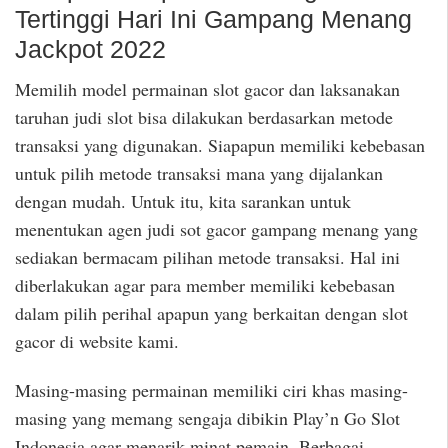
Tertinggi Hari Ini Gampang Menang
Jackpot 2022
Memilih model permainan slot gacor dan laksanakan
taruhan judi slot bisa dilakukan berdasarkan metode
transaksi yang digunakan. Siapapun memiliki kebebasan
untuk pilih metode transaksi mana yang dijalankan
dengan mudah. Untuk itu, kita sarankan untuk
menentukan agen judi sot gacor gampang menang yang
sediakan bermacam pilihan metode transaksi. Hal ini
diberlakukan agar para member memiliki kebebasan
dalam pilih perihal apapun yang berkaitan dengan slot
gacor di website kami.
Masing-masing permainan memiliki ciri khas masing-
masing yang memang sengaja dibikin Play’n Go Slot
Indonesia agar menarik minat pemain. Berbagai