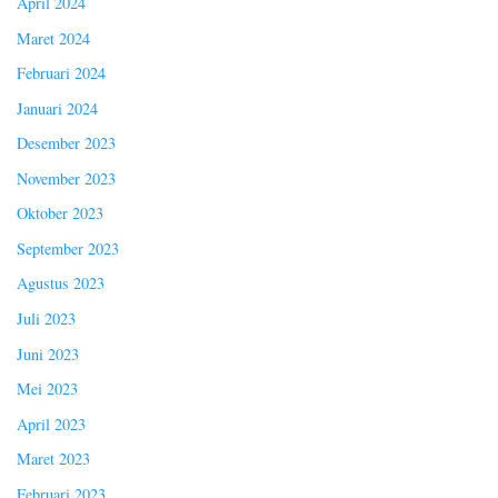
April 2024
Maret 2024
Februari 2024
Januari 2024
Desember 2023
November 2023
Oktober 2023
September 2023
Agustus 2023
Juli 2023
Juni 2023
Mei 2023
April 2023
Maret 2023
Februari 2023