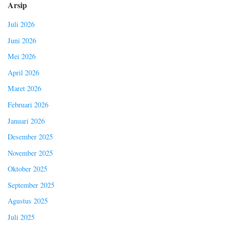
Arsip
Juli 2026
Juni 2026
Mei 2026
April 2026
Maret 2026
Februari 2026
Januari 2026
Desember 2025
November 2025
Oktober 2025
September 2025
Agustus 2025
Juli 2025