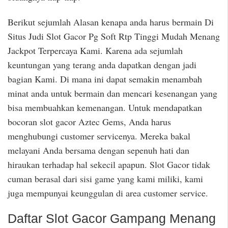
Berikut sejumlah Alasan kenapa anda harus bermain Di
Situs Judi Slot Gacor Pg Soft Rtp Tinggi Mudah Menang
Jackpot Terpercaya Kami. Karena ada sejumlah
keuntungan yang terang anda dapatkan dengan jadi
bagian Kami. Di mana ini dapat semakin menambah
minat anda untuk bermain dan mencari kesenangan yang
bisa membuahkan kemenangan. Untuk mendapatkan
bocoran slot gacor Aztec Gems, Anda harus
menghubungi customer servicenya. Mereka bakal
melayani Anda bersama dengan sepenuh hati dan
hiraukan terhadap hal sekecil apapun. Slot Gacor tidak
cuman berasal dari sisi game yang kami miliki, kami
juga mempunyai keunggulan di area customer service.
Daftar Slot Gacor Gampang Menang