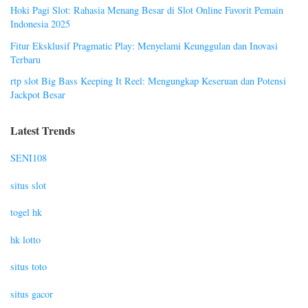
Hoki Pagi Slot: Rahasia Menang Besar di Slot Online Favorit Pemain
Indonesia 2025
Fitur Eksklusif Pragmatic Play: Menyelami Keunggulan dan Inovasi
Terbaru
rtp slot Big Bass Keeping It Reel: Mengungkap Keseruan dan Potensi
Jackpot Besar
Latest Trends
SENI108
situs slot
togel hk
hk lotto
situs toto
situs gacor