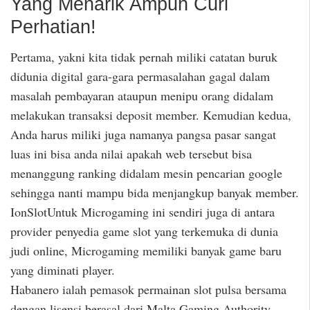
Yang Menarik Ampuh Curi
Perhatian!
Pertama, yakni kita tidak pernah miliki catatan buruk
didunia digital gara-gara permasalahan gagal dalam
masalah pembayaran ataupun menipu orang didalam
melakukan transaksi deposit member. Kemudian kedua,
Anda harus miliki juga namanya pangsa pasar sangat
luas ini bisa anda nilai apakah web tersebut bisa
menanggung ranking didalam mesin pencarian google
sehingga nanti mampu bida menjangkup banyak member.
IonSlotUntuk Microgaming ini sendiri juga di antara
provider penyedia game slot yang terkemuka di dunia
judi online, Microgaming memiliki banyak game baru
yang diminati player.
Habanero ialah pemasok permainan slot pulsa bersama
dengan lisensi berasal dari Malta Gaming Authority ,