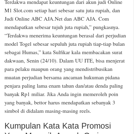
Terdakwa mendapat keuntungan dari akun judi Online
M1 Slot.com setiap hari sebesar satu juta rupiah, dan
Judi Online ABC AJA.Net dan ABC AJA. Com
mendapatkan sebesar tujuh juta rupiah,” pungkasnya.
“Terdakwa menerima keuntungan berasal dari perjudian
model Togel sebesar sepuluh juta rupiah tiap-tiap bulan
sebagai Humas,” kata Sulfikar kala membacakan surat
dakwaan, Senin (24/10). Dalam UU ITE, bisa menjerat
para pelaku maupun orang yang mendistribusikan
muatan perjudian bersama ancaman hukuman pidana
penjara paling lama enam tahun dan/atau denda paling
banyak Rp1 miliar. Jika Anda ingin memeroleh poin
yang banyak, bettor harus mendapatkan sebanyak 3
simbol di didalam masing-masing reels.
Kumpulan Kata Kata Promosi