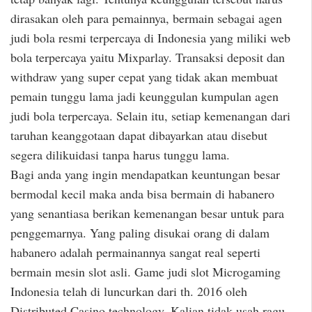
dirasakan oleh para pemainnya, bermain sebagai agen
judi bola resmi terpercaya di Indonesia yang miliki web
bola terpercaya yaitu Mixparlay. Transaksi deposit dan
withdraw yang super cepat yang tidak akan membuat
pemain tunggu lama jadi keunggulan kumpulan agen
judi bola terpercaya. Selain itu, setiap kemenangan dari
taruhan keanggotaan dapat dibayarkan atau disebut
segera dilikuidasi tanpa harus tunggu lama.
Bagi anda yang ingin mendapatkan keuntungan besar
bermodal kecil maka anda bisa bermain di habanero
yang senantiasa berikan kemenangan besar untuk para
penggemarnya. Yang paling disukai orang di dalam
habanero adalah permainannya sangat real seperti
bermain mesin slot asli. Game judi slot Microgaming
Indonesia telah di luncurkan dari th. 2016 oleh
Distributed Casino technology. Kalian tidak usah ragu