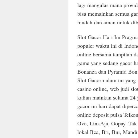
lagi mangulas mana provide
bisa memainkan semua gam
mudah dan aman untuk dib
Slot Gacor Hari Ini Pragma
populer waktu ini di Indo
online bersama tampilan dan
game yang sedang gacor ha
Bonanza dan Pyramid Bon
Slot Gacormalam ini yang 
casino online, web judi slo
kalian mainkan selama 24 j
gacor ini hari dapat diperc
online deposit pulsa Telko
Ovo, LinkAja, Gopay. Tak ha
lokal Bca, Bri, Bni, Mand