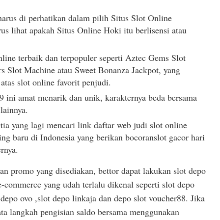
arus di perhatikan dalam pilih Situs Slot Online
rus lihat apakah Situs Online Hoki itu berlisensi atau
line terbaik dan terpopuler seperti Aztec Gems Slot
rs Slot Machine atau Sweet Bonanza Jackpot, yang
tas slot online favorit penjudi.
 ini amat menarik dan unik, karakternya beda bersama
lainnya.
ia yang lagi mencari link daftar web judi slot online
g baru di Indonesia yang berikan bocoranslot gacor hari
rnya.
n promo yang disediakan, bettor dapat lakukan slot depo
e-commerce yang udah terlalu dikenal seperti slot depo
 depo ovo ,slot depo linkaja dan depo slot voucher88. Jika
ata langkah pengisian saldo bersama menggunakan