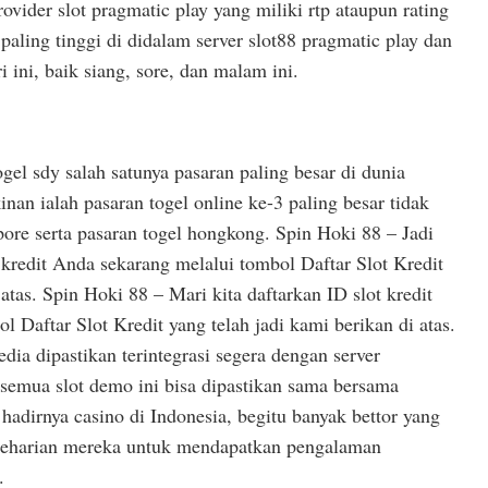
ovider slot pragmatic play yang miliki rtp ataupun rating
 paling tinggi di didalam server slot88 pragmatic play dan
i ini, baik siang, sore, dan malam ini.
gel sdy salah satunya pasaran paling besar di dunia
nan ialah pasaran togel online ke-3 paling besar tidak
ore serta pasaran togel hongkong. Spin Hoki 88 – Jadi
t kredit Anda sekarang melalui tombol Daftar Slot Kredit
atas. Spin Hoki 88 – Mari kita daftarkan ID slot kredit
l Daftar Slot Kredit yang telah jadi kami berikan di atas.
dia dipastikan terintegrasi segera dengan server
semua slot demo ini bisa dipastikan sama bersama
 hadirnya casino di Indonesia, begitu banyak bettor yang
seharian mereka untuk mendapatkan pengalaman
.