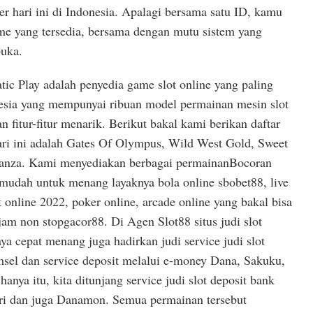
r hari ini di Indonesia. Apalagi bersama satu ID, kamu
e yang tersedia, bersama dengan mutu sistem yang
uka.
tic Play adalah penyedia game slot online yang paling
nesia yang mempunyai ribuan model permainan mesin slot
 fitur-fitur menarik. Berikut bakal kami berikan daftar
ri ini adalah Gates Of Olympus, Wild West Gold, Sweet
anza. Kami menyediakan berbagai permainanBocoran
mudah untuk menang layaknya bola online sbobet88, live
t online 2022, poker online, arcade online yang bakal bisa
am non stopgacor88. Di Agen Slot88 situs judi slot
aya cepat menang juga hadirkan judi service judi slot
msel dan service deposit melalui e-money Dana, Sakuku,
nya itu, kita ditunjang service judi slot deposit bank
iri dan juga Danamon. Semua permainan tersebut