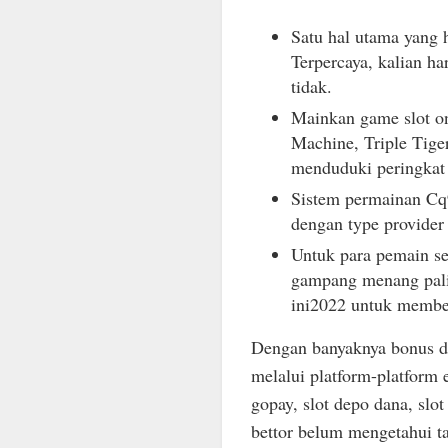
Satu hal utama yang h
Terpercaya, kalian ha
tidak.
Mainkan game slot on
Machine, Triple Tige
menduduki peringkat a
Sistem permainan Cq9
dengan type provider 
Untuk para pemain set
gampang menang palin
ini2022 untuk membe
Dengan banyaknya bonus da
melalui platform-platform 
gopay, slot depo dana, slot
bettor belum mengetahui t