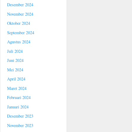
Desember 2024
November 2024
Oktober 2024
September 2024
Agustus 2024
Juli 2024
Juni 2024
Mei 2024
April 2024
Maret 2024
Februari 2024
Januari 2024
Desember 2023
November 2023