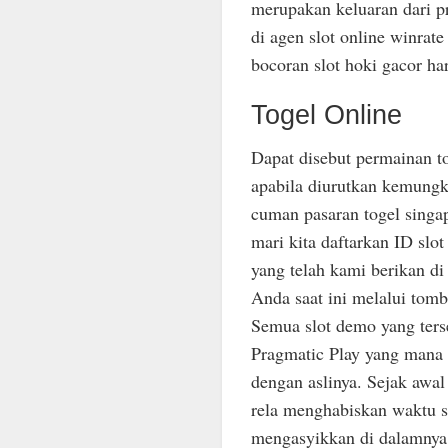
merupakan keluaran dari pr
di agen slot online winrate
bocoran slot hoki gacor har
Togel Online
Dapat disebut permainan to
apabila diurutkan kemungki
cuman pasaran togel singap
mari kita daftarkan ID slo
yang telah kami berikan di 
Anda saat ini melalui tombo
Semua slot demo yang terse
Pragmatic Play yang mana 
dengan aslinya. Sejak awal
rela menghabiskan waktu 
mengasyikkan di dalamnya