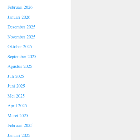
Februari 2026
Januari 2026
Desember 2025
November 2025
Oktober 2025
September 2025
Agustus 2025
Juli 2025
Juni 2025
Mei 2025
April 2025
Maret 2025
Februari 2025
Januari 2025