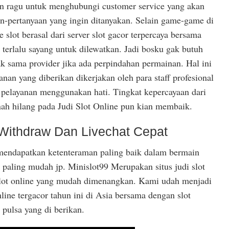
n ragu untuk menghubungi customer service yang akan
-pertanyaan yang ingin ditanyakan. Selain game-game di
e slot berasal dari server slot gacor terpercaya bersama
 terlalu sayang untuk dilewatkan. Jadi bosku gak butuh
ak sama provider jika ada perpindahan permainan. Hal ini
anan yang diberikan dikerjakan oleh para staff profesional
pelayanan menggunakan hati. Tingkat kepercayaan dari
nah hilang pada Judi Slot Online pun kian membaik.
Withdraw Dan Livechat Cepat
mendapatkan ketenteraman paling baik dalam bermain
 paling mudah jp. Minislot99 Merupakan situs judi slot
slot online yang mudah dimenangkan. Kami udah menjadi
nline tergacor tahun ini di Asia bersama dengan slot
 pulsa yang di berikan.