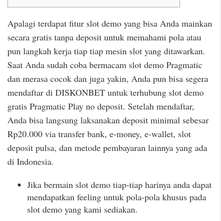
Apalagi terdapat fitur slot demo yang bisa Anda mainkan
secara gratis tanpa deposit untuk memahami pola atau
pun langkah kerja tiap tiap mesin slot yang ditawarkan.
Saat Anda sudah coba bermacam slot demo Pragmatic
dan merasa cocok dan juga yakin, Anda pun bisa segera
mendaftar di DISKONBET untuk terhubung slot demo
gratis Pragmatic Play no deposit. Setelah mendaftar,
Anda bisa langsung laksanakan deposit minimal sebesar
Rp20.000 via transfer bank, e-money, e-wallet, slot
deposit pulsa, dan metode pembayaran lainnya yang ada
di Indonesia.
Jika bermain slot demo tiap-tiap harinya anda dapat
mendapatkan feeling untuk pola-pola khusus pada
slot demo yang kami sediakan.