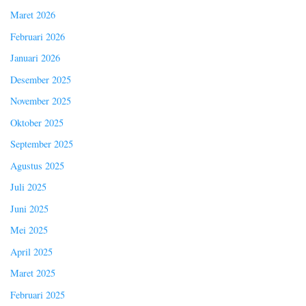
Maret 2026
Februari 2026
Januari 2026
Desember 2025
November 2025
Oktober 2025
September 2025
Agustus 2025
Juli 2025
Juni 2025
Mei 2025
April 2025
Maret 2025
Februari 2025