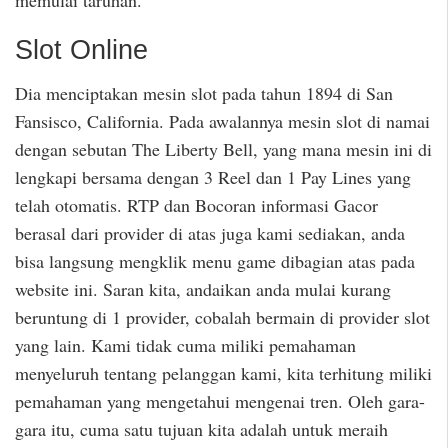
Slot Online
Dia menciptakan mesin slot pada tahun 1894 di San
Fansisco, California. Pada awalannya mesin slot di namai
dengan sebutan The Liberty Bell, yang mana mesin ini di
lengkapi bersama dengan 3 Reel dan 1 Pay Lines yang
telah otomatis. RTP dan Bocoran informasi Gacor
berasal dari provider di atas juga kami sediakan, anda
bisa langsung mengklik menu game dibagian atas pada
website ini. Saran kita, andaikan anda mulai kurang
beruntung di 1 provider, cobalah bermain di provider slot
yang lain. Kami tidak cuma miliki pemahaman
menyeluruh tentang pelanggan kami, kita terhitung miliki
pemahaman yang mengetahui mengenai tren. Oleh gara-
gara itu, cuma satu tujuan kita adalah untuk meraih