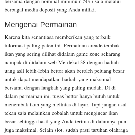
bersama dengan nominal minimum 50rb saja melalui
berbagai media deposit yang Anda miliki.
Mengenai Permainan
Karena kita senantiasa memberikan yang terbaik
informasi paling paten ini. Permainan arcade tembak
ikan yang sering dilihat didalam game zone sekarang
nampak di didalam web Merdeka138 dengan hadiah
uang asli lebih-lebih bettor akan beroleh peluang besar
untuk dapat mendapatkan hadiah yang maksimal
bersama dengan langkah yang paling mudah. Di di
dalam permainan ini, tugas bettor hanya butuh untuk
menembak ikan yang melintas di layar. Tapi jangan asal
tekan saja melainkan cobalah untuk mengincar ikan
besar sehingga hasil yang Anda terima di dalamnya pun
juga maksimal. Selain slot, sudah pasti taruhan olahraga