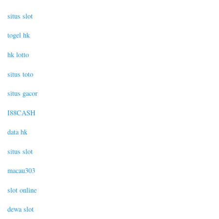
situs slot
togel hk
hk lotto
situs toto
situs gacor
I88CASH
data hk
situs slot
macau303
slot online
dewa slot