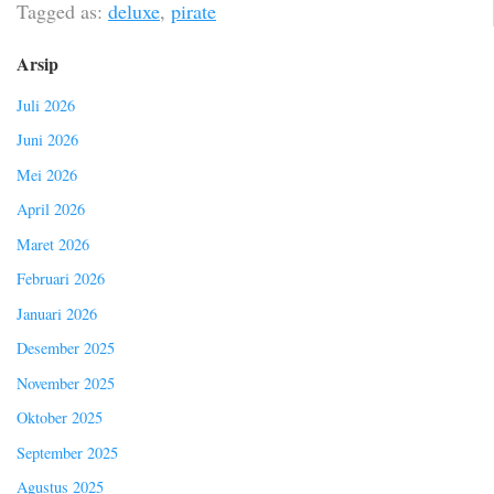
Tagged as:
deluxe
,
pirate
Arsip
Juli 2026
Juni 2026
Mei 2026
April 2026
Maret 2026
Februari 2026
Januari 2026
Desember 2025
November 2025
Oktober 2025
September 2025
Agustus 2025