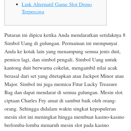
Link Alternatif Game Slot Demo
Terpercaya
Putaran ini dipicu ketika Anda mendaratkan setidaknya 8
Simbol Uang di gulungan. Permainan ini mempunyai
Anda ke kotak lain yang menampung semua jenis duit,
pemicu lagi, dan simbol pengali. Simbol Uang untuk
kantong duit berwarna cokelat, mengambil nilai acak
berasal dari set yang ditetapkan atau Jackpot Minor atau
Major. Simbol ini juga memicu Fitur Lucky Treasure
Bag dan dapat mendarat di semua gulungan. Mesin slot
ciptaan Charles Fey amat di sambut baik oleh orang-
orang. Sehingga didalam waktu singkat kepopuleran
mesin slot ini meningkat hingga membuat kasino-kasino
berlomba-lomba menaruh mesin slot pada kasino