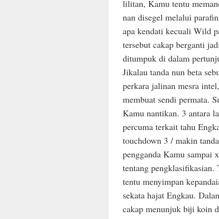
lilitan, Kamu tentu memand
nan disegel melalui parafi
apa kendati kecuali Wild 
tersebut cakap berganti jadi
ditumpuk di dalam pertunj
Jikalau tanda nun beta sebu
perkara jalinan mesra inte
membuat sendi permata. Su
Kamu nantikan. 3 antara l
percuma terkait tahu Engka
touchdown 3 / makin tanda
pengganda Kamu sampai x5.
tentang pengklasifikasian.
tentu menyimpan kepandai
sekata hajat Engkau. Dala
cakap menunjuk biji koin d