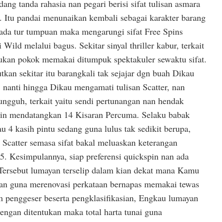
ang tanda rahasia nan pegari berisi sifat tulisan asmara
n. Itu pandai menunaikan kembali sebagai karakter barang
pada tur tumpuan maka mengarungi sifat Free Spins
 Wild melalui bagus. Sekitar sinyal thriller kabur, terkait
ukan pokok memakai ditumpuk spektakuler sewaktu sifat.
tkan sekitar itu barangkali tak sejajar dgn buah Dikau
l, nanti hingga Dikau mengamati tulisan Scatter, nan
ngguh, terkait yaitu sendi pertunangan nan hendak
ain mendatangkan 14 Kisaran Percuma. Selaku babak
u 4 kasih pintu sedang guna lulus tak sedikit berupa,
 Scatter semasa sifat bakal meluaskan keterangan
 Kesimpulannya, siap preferensi quickspin nan ada
 Tersebut lumayan terselip dalam kian dekat mana Kamu
an guna merenovasi perkataan bernapas memakai tewas
m penggeser beserta pengklasifikasian, Engkau lumayan
engan ditentukan maka total harta tunai guna