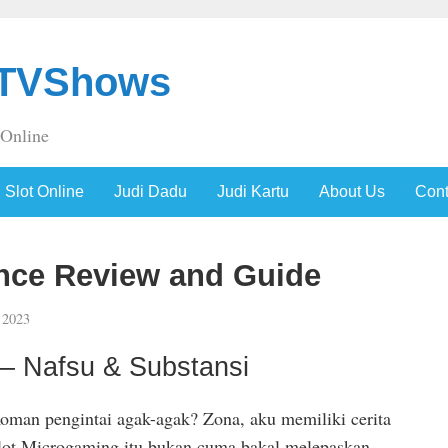
sTVShows
 Online
Slot Online
Judi Dadu
Judi Kartu
About Us
Cont
nce Review and Guide
 2023
– Nafsu & Substansi
man pengintai agak-agak? Zona, aku memiliki cerita
ot Microgaming itu bukan cuma bakal melepaskan