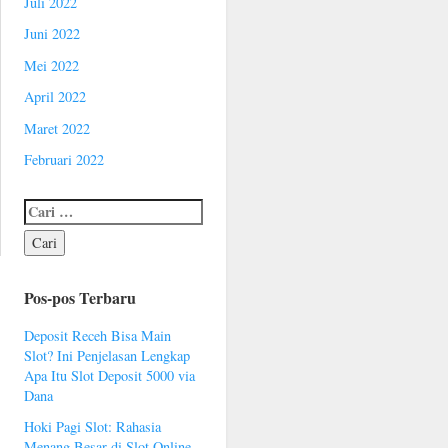
Juli 2022
Juni 2022
Mei 2022
April 2022
Maret 2022
Februari 2022
Pos-pos Terbaru
Deposit Receh Bisa Main
Slot? Ini Penjelasan Lengkap
Apa Itu Slot Deposit 5000 via
Dana
Hoki Pagi Slot: Rahasia
Menang Besar di Slot Online