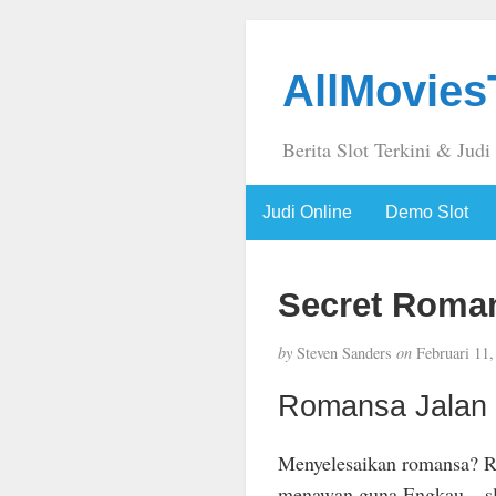
AllMovie
Berita Slot Terkini & Judi
Judi Online
Demo Slot
Secret Roma
by
Steven Sanders
on
Februari 11,
Romansa Jalan 
Menyelesaikan romansa? Ro
menawan guna Engkau – sl