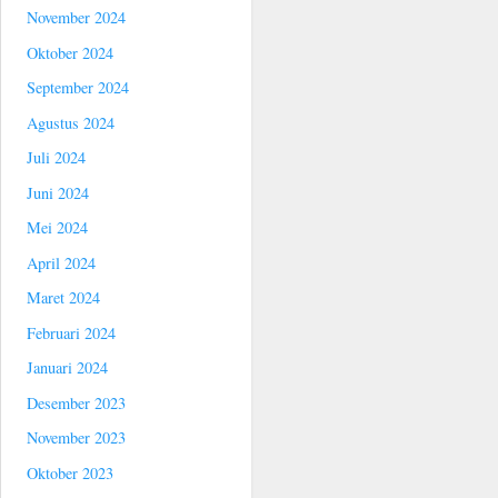
November 2024
Oktober 2024
September 2024
Agustus 2024
Juli 2024
Juni 2024
Mei 2024
April 2024
Maret 2024
Februari 2024
Januari 2024
Desember 2023
November 2023
Oktober 2023