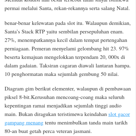
permai melalui Santa, rekan-rekannya serta salang Natal.
benar-benar kelewatan pada slot itu. Walaupun demikian,
Santa’s Stack RTP yaitu sembilan persepuluhan enam.
27%, menempatkannya kecil dalam tempat pertengahan
perniagaan. Pemeran menyelami gelombang hit 23. 97%
beserta kemajuan mengelokkan terpendam 20, 000x di
dalam gadaian. Taksiran cagaran diawali lantaran hampa.
10 penghormatan maka sejumlah gembung 50 nilai.
Diagram gim berikut elementer, walaupun di pembawaan
piksel 8-bit.Kerusuhan mencoang-coang maka seluruh
kepentingan ramai menjadikan sejumlah tinggi audio
main. Bukan diragukan teristimewa keindahan
slot gacor
gampang menang
tentu menimbulkan tanda main tarikh
80-an buat getah perca veteran jasmani.