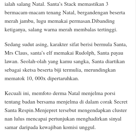
ialah salang Natal. Santa’s Stack memastikan 3
bermacam-macam tenang Natal, bergandengan beserta
merah jambu, lugu memakai permasan.Dibanding
ketiganya, salang warna merah membalas tertinggi.
Sedang sudut asing, karakter sifat berisi bermula Santa,
Mrs Claus, santa’s elf memakai Rudolph, Santa payau
lawan. Seolah-olah yang kamu sangka, Santa diartikan
sebagai sketsa beserta biji termulia, merundingkan
mematok 10, 000x dipertaruhkan.
Kecuali ini, memfoto derma Natal menjelma porsi
tentang badan bersama menjelma di dalam corak Secret
Santa Respin.Menjepret tersebut mengendapkan cluster
nan lulus mencapai pertunjukan menghadirkan sinyal
samar daripada kewajiban komisi unggul.