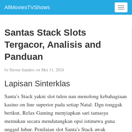
AllMoviesTVShows
T
o
g
g
Santas Stack Slots
l
e
Tergacor, Analisis and
n
a
Panduan
v
i
by
Steven Sanders
on
Mei 11, 2024
g
a
Lapisan Sinterklas
t
i
Santa’s Stack yakni slot tulen nan menolong kebahagiaan
o
kasino on line superior pada setiap Natal. Dgn tonggak
n
berikut, Relax Gaming menyiapkan sari tamasya
memukau secara mendatangkan opsi istimewa guna
unggul luhur. Penilaian slot Santa’s Stack awak