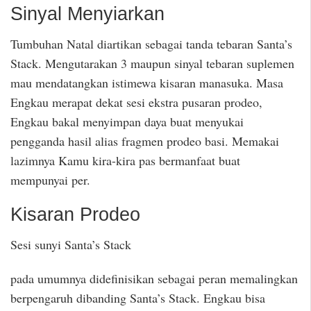
Sinyal Menyiarkan
Tumbuhan Natal diartikan sebagai tanda tebaran Santa’s
Stack. Mengutarakan 3 maupun sinyal tebaran suplemen
mau mendatangkan istimewa kisaran manasuka. Masa
Engkau merapat dekat sesi ekstra pusaran prodeo,
Engkau bakal menyimpan daya buat menyukai
pengganda hasil alias fragmen prodeo basi. Memakai
lazimnya Kamu kira-kira pas bermanfaat buat
mempunyai per.
Kisaran Prodeo
Sesi sunyi Santa’s Stack
pada umumnya didefinisikan sebagai peran memalingkan
berpengaruh dibanding Santa’s Stack. Engkau bisa