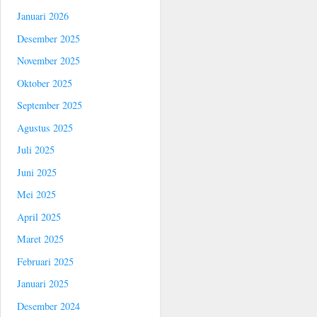
Januari 2026
Desember 2025
November 2025
Oktober 2025
September 2025
Agustus 2025
Juli 2025
Juni 2025
Mei 2025
April 2025
Maret 2025
Februari 2025
Januari 2025
Desember 2024