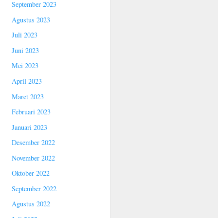
September 2023
Agustus 2023
Juli 2023
Juni 2023
Mei 2023
April 2023
Maret 2023
Februari 2023
Januari 2023
Desember 2022
November 2022
Oktober 2022
September 2022
Agustus 2022