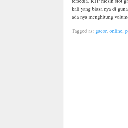
tersedia. RTP mesin slot g
kali yang biasa nya di gun
ada nya menghitung volume
Tagged as:
gacor
,
online
,
p