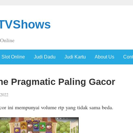
sTVShows
 Online
Slot Online
Judi Dadu
Judi Kartu
About Us
Cont
ine Pragmatic Paling Gacor
 2022
gacor ini mempunyai volume rtp yang tidak sama beda.