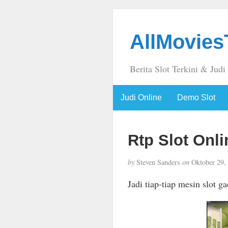
AllMovie
Berita Slot Terkini & Judi
Judi Online
Demo Slot
Rtp Slot Onl
by
Steven Sanders
on
Oktober 29,
Jadi tiap-tiap mesin slot 