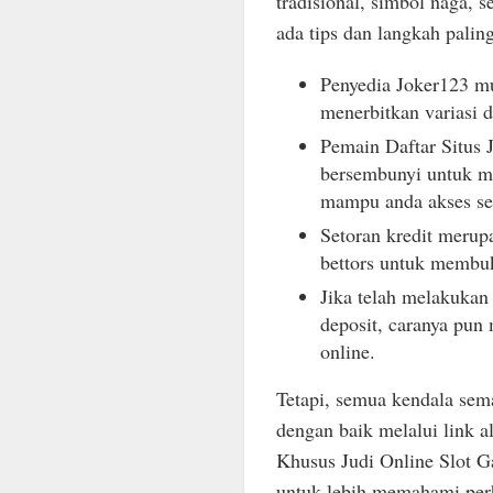
tradisional, simbol naga, s
ada tips dan langkah pali
Penyedia Joker123 mu
menerbitkan variasi 
Pemain Daftar Situs J
bersembunyi untuk me
mampu anda akses se
Setoran kredit merup
bettors untuk membuk
Jika telah melakukan 
deposit, caranya pun 
online.
Tetapi, semua kendala sema
dengan baik melalui link a
Khusus Judi Online Slot G
untuk lebih memahami perh