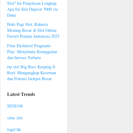
Slot? Ini Penjelasan Lengkap
Apa Itu Slot Deposit 5000 via
Dana
Hoki Pagi Slot: Rahasia
Menang Besar di Slot Online
Favorit Pemain Indonesia 2025
Fitur Eksklusif Pragmatic
Play: Menyelami Keunggulan
dan Inovasi Terbaru
rtp slot Big Bass Keeping It
Reel: Mengungkap Keseruan
dan Potensi Jackpot Besar
Latest Trends
SENI108
situs slot
togel hk