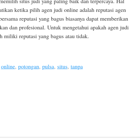
memilih situs judi yang paling baik dan terpercaya. Hal
tikan ketika pilih agen judi online adalah reputasi agen
e bersama reputasi yang bagus biasanya dapat memberikan
kan dan profesional. Untuk mengetahui apakah agen judi
h miliki reputasi yang bagus atau tidak.
,
online
,
potongan
,
pulsa
,
situs
,
tanpa