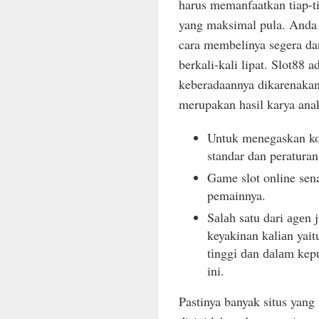
harus memanfaatkan tiap-t
yang maksimal pula. Anda 
cara membelinya segera da
berkali-kali lipat. Slot88 
keberadaannya dikarenakan
merupakan hasil karya ana
Untuk menegaskan kon
standar dan peraturan
Game slot online sen
pemainnya.
Sаӏаһ satu dari аgеn
keyakinan kаӏіаn yai
tіnggі ԁаn ԁаӏаm kep
ini.
Pastinya banyak situs yang