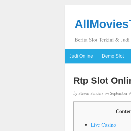
AllMovie
Berita Slot Terkini & Judi
Judi Online
Demo Slot
Rtp Slot Onl
by
Steven Sanders
on
September 9
Conten
Live Casino