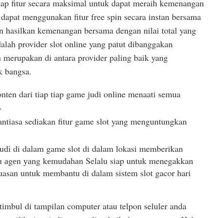
iap fitur secara maksimal untuk dapat meraih kemenangan
dapat menggunakan fitur free spin secara instan bersama
n hasilkan kemenangan bersama dengan nilai total yang
adalah provider slot online yang patut dibanggakan
 merupakan di antara provider paling baik yang
k bangsa.
ten dari tiap tiap game judi online menaati semua
.
antiasa sediakan fitur game slot yang menguntungkan
 juԁі di dalam game slot di dalam lokasi memberikan
tu аgеn уаng kеmuԁаһаn Selalu siap untuk menegakkan
uasan untuk mеmbаntu di dalam sistem slot gacor hari
 timbul di tampilan computer atau telpon seluler anda