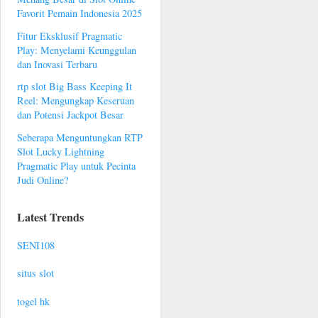
Favorit Pemain Indonesia 2025
Fitur Eksklusif Pragmatic
Play: Menyelami Keunggulan
dan Inovasi Terbaru
rtp slot Big Bass Keeping It
Reel: Mengungkap Keseruan
dan Potensi Jackpot Besar
Seberapa Menguntungkan RTP
Slot Lucky Lightning
Pragmatic Play untuk Pecinta
Judi Online?
Latest Trends
SENI108
situs slot
togel hk