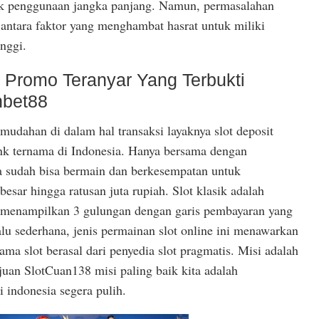
uk penggunaan jangka panjang. Namun, permasalahan
i antara faktor yang menghambat hasrat untuk miliki
inggi.
t Promo Teranyar Yang Terbukti
nbet88
udahan di dalam hal transaksi layaknya slot deposit
nk ternama di Indonesia. Hanya bersama dengan
ja sudah bisa bermain dan berkesempatan untuk
ar hingga ratusan juta rupiah. Slot klasik adalah
g menampilkan 3 gulungan dengan garis pembayaran yang
lalu sederhana, jenis permainan slot online ini menawarkan
ama slot berasal dari penyedia slot pragmatis. Misi adalah
ujuan SlotCuan138 misi paling baik kita adalah
indonesia segera pulih.