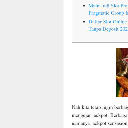
Main Judi Slot Pr
Pragmatic Group I
Daftar Slot Onlin
Tanpa Deposit 202
Nah kita tetap ingin berba
mengejar jackpot. Berbaga
namanya jackpot sensasiona