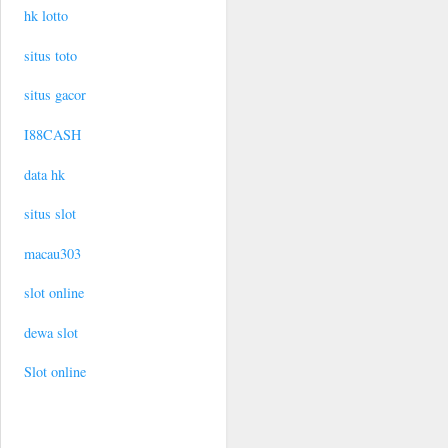
hk lotto
situs toto
situs gacor
I88CASH
data hk
situs slot
macau303
slot online
dewa slot
Slot online