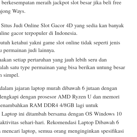
 berkesempatan meraih jackpot slot besar jika beli free
ahjong Ways.
Situs Judi Online Slot Gacor 4D yang sedia kan banyak
nline gacor terpopuler di Indonesia.
uh ketahui yakni game slot online tidak seperti jenis
u permainan judi lainnya.
akan setiap pertaruhan yang jauh lebih seru dan
dalah satu type permainan yang bisa berikan untung besar
n simpel.
 dalam jajaran laptop murah dibawah 6 jutaan dengan
Dilengkapi dengan prosesor AMD Ryzen U dan memori
enambahkan RAM DDR4 4/8GB lagi untuk
g. Laptop ini ditambah bersama dengan OS Windows 10
ktivitas sehari-hari. Rekomendasi Laptop Dibawah 6
a mencari laptop, semua orang menginginkan spesifikasi