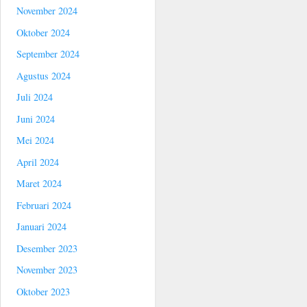
November 2024
Oktober 2024
September 2024
Agustus 2024
Juli 2024
Juni 2024
Mei 2024
April 2024
Maret 2024
Februari 2024
Januari 2024
Desember 2023
November 2023
Oktober 2023