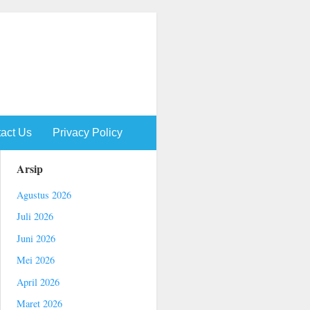
act Us
Privacy Policy
Arsip
Agustus 2026
Juli 2026
Juni 2026
Mei 2026
April 2026
Maret 2026