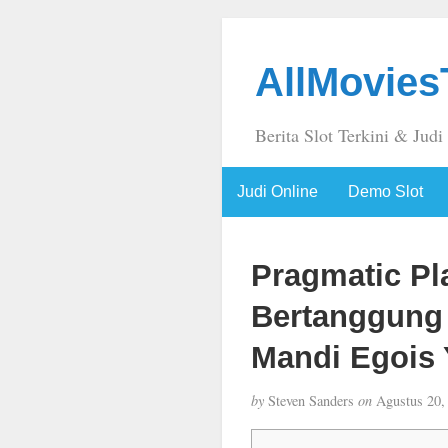
AllMovie
Berita Slot Terkini & Judi
Judi Online
Demo Slot
Pragmatic Pl
Bertanggung 
Mandi Egois 
by
Steven Sanders
on
Agustus 20,