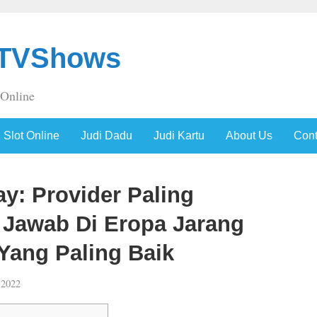
sTVShows
 Online
Slot Online
Judi Dadu
Judi Kartu
About Us
Cont
ay: Provider Paling
Jawab Di Eropa Jarang
Yang Paling Baik
 2022