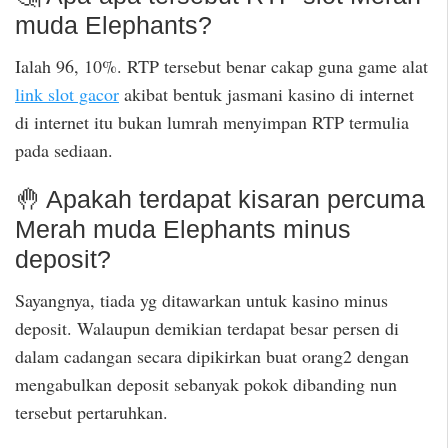
muda Elephants?
Ialah 96, 10%. RTP tersebut benar cakap guna game alat
link slot gacor
akibat bentuk jasmani kasino di internet
di internet itu bukan lumrah menyimpan RTP termulia
pada sediaan.
🤚 Apakah terdapat kisaran percuma
Merah muda Elephants minus
deposit?
Sayangnya, tiada yg ditawarkan untuk kasino minus
deposit. Walaupun demikian terdapat besar persen di
dalam cadangan secara dipikirkan buat orang2 dengan
mengabulkan deposit sebanyak pokok dibanding nun
tersebut pertaruhkan.