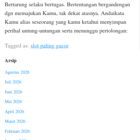
Bertarung selaku bertugas. Bertentangan bergandengan
dgn memajukan Kamu, tak dekat atasnya. Andaikata
Kamu alias seseorang yang kamu ketahui menyimpan
perihal untung-untungan serta menunggu pertolongan:
Tagged as:
slot paling gacor
Arsip
Agustus 2026
Juli 2026
Juni 2026
Mei 2026
April 2026
Maret 2026
Februari 2026