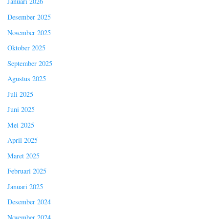
Januari 2026
Desember 2025
November 2025
Oktober 2025
September 2025
Agustus 2025
Juli 2025
Juni 2025
Mei 2025
April 2025
Maret 2025
Februari 2025
Januari 2025
Desember 2024
November 2024