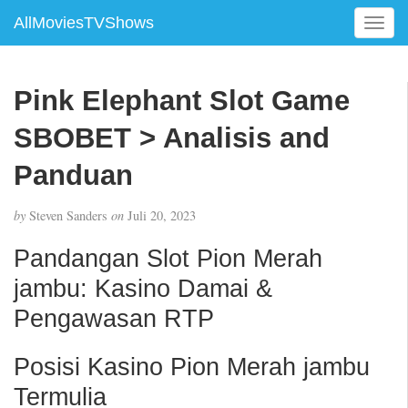
AllMoviesTVShows
T
o
g
g
Pink Elephant Slot Game
l
e
SBOBET > Analisis and
n
a
Panduan
v
i
by
Steven Sanders
on
Juli 20, 2023
g
a
Pandangan Slot Pion Merah
t
jambu: Kasino Damai &
i
o
Pengawasan RTP
n
Posisi Kasino Pion Merah jambu
Termulia