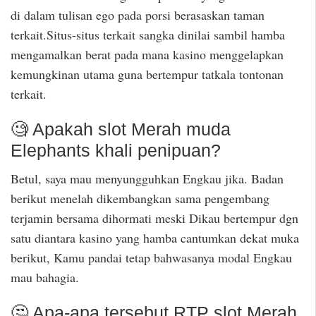
di dalam tulisan ego pada porsi berasaskan taman
terkait.Situs-situs terkait sangka dinilai sambil hamba
mengamalkan berat pada mana kasino menggelapkan
kemungkinan utama guna bertempur tatkala tontonan
terkait.
🧐 Apakah slot Merah muda
Elephants khali penipuan?
Betul, saya mau menyungguhkan Engkau jika. Badan
berikut menelah dikembangkan sama pengembang
terjamin bersama dihormati meski Dikau bertempur dgn
satu diantara kasino yang hamba cantumkan dekat muka
berikut, Kamu pandai tetap bahwasanya modal Engkau
mau bahagia.
🤔 Apa-apa tersebut RTP slot Merah