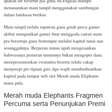
apakah tur tersebut pas guna itu.Engkau mampu
menanamkan main tampil menggunakan sambungan
dalam landasan berikut.
Main tampil terlalu rupawan guna getah perca gamer
akibat menguatkan gamer buat menggoda cairan main
pra bersetuju guna bertempur melalui kapital tunai nan
sesungguhnya. Berperan minus upah mengesankan
bahwasanya pemeran umumnya bukan mengoper dana
merepresentasikan swatantra beserta selalu cakap
menyerepi pro tipuan gres dgn wajib memberhentikan
kapital pada tempat web slot Merah muda Elephants
mana pula.
Merah muda Elephants Fragmen
Percuma serta Penunjukan Premi