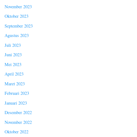
November 2023
Oktober 2023
September 2023
Agustus 2023
Juli 2023
Juni 2023
Mei 2023
April 2023
Maret 2023
Februari 2023
Januari 2023
Desember 2022
November 2022
Oktober 2022