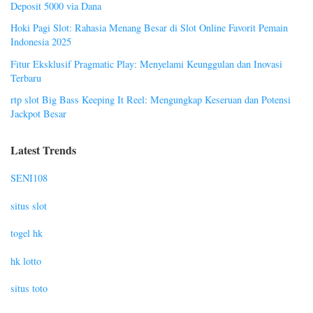
Deposit 5000 via Dana
Hoki Pagi Slot: Rahasia Menang Besar di Slot Online Favorit Pemain
Indonesia 2025
Fitur Eksklusif Pragmatic Play: Menyelami Keunggulan dan Inovasi
Terbaru
rtp slot Big Bass Keeping It Reel: Mengungkap Keseruan dan Potensi
Jackpot Besar
Latest Trends
SENI108
situs slot
togel hk
hk lotto
situs toto