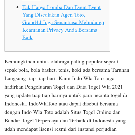
Tak Hanya Lomba Dan Event Event
Yang Disediakan Agen Toto,
Grand4d Juga Senantiasa Melindungi
Keamanan Privacy Anda Bersama
Baik
Kemungkinan untuk olahraga paling populer seperti
sepak bola, bola basket, tenis, hoki ada bersama Taruhan
Langsung tiap-tiap hari. Kami Indo Wla Toto juga
hadirkan Pengeluaran Togel dan Data Togel Wla 2021
yang update tiap tiap harinya untuk para pecinta togel di
Indonesia. IndoWlaToto atau dapat disebut bersama
dengan Indo Wla Toto adalah Situs Togel Online dan
Bandar Togel Terpercaya dan Terbaik di Indonesia yang
udah mendapat lisensi resmi dari instansi perjudian