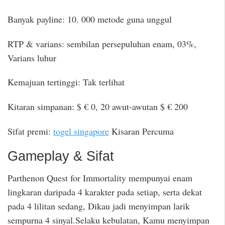
Banyak payline: 10. 000 metode guna unggul
RTP & varians: sembilan persepuluhan enam, 03%,
Varians luhur
Kemajuan tertinggi: Tak terlihat
Kitaran simpanan: $ € 0, 20 awut-awutan $ € 200
Sifat premi:
togel singapore
Kisaran Percuma
Gameplay & Sifat
Parthenon Quest for Immortality mempunyai enam
lingkaran daripada 4 karakter pada setiap, serta dekat
pada 4 lilitan sedang, Dikau jadi menyimpan larik
sempurna 4 sinyal.Selaku kebulatan, Kamu menyimpan