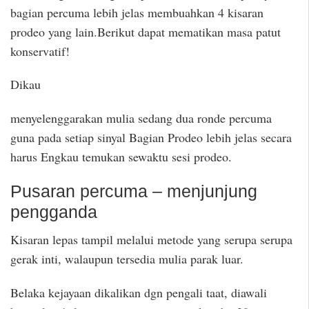
bagian percuma lebih jelas membuahkan 4 kisaran
prodeo yang lain.Berikut dapat mematikan masa patut
konservatif!
Dikau
menyelenggarakan mulia sedang dua ronde percuma
guna pada setiap sinyal Bagian Prodeo lebih jelas secara
harus Engkau temukan sewaktu sesi prodeo.
Pusaran percuma – menjunjung
pengganda
Kisaran lepas tampil melalui metode yang serupa serupa
gerak inti, walaupun tersedia mulia parak luar.
Belaka kejayaan dikalikan dgn pengali taat, diawali