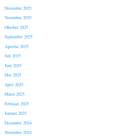
Desember 2025
November 2025
Oktober 2025
September 2025
Agustus 2025
Juli 2025
Juni 2025
Mei 2025
April 2025
Maret 2025
Februari 2025
Januari 2025
Desember 2024
November 2024