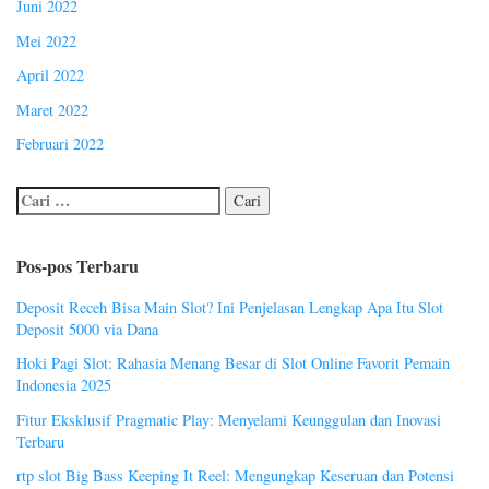
Juni 2022
Mei 2022
April 2022
Maret 2022
Februari 2022
Pos-pos Terbaru
Deposit Receh Bisa Main Slot? Ini Penjelasan Lengkap Apa Itu Slot
Deposit 5000 via Dana
Hoki Pagi Slot: Rahasia Menang Besar di Slot Online Favorit Pemain
Indonesia 2025
Fitur Eksklusif Pragmatic Play: Menyelami Keunggulan dan Inovasi
Terbaru
rtp slot Big Bass Keeping It Reel: Mengungkap Keseruan dan Potensi