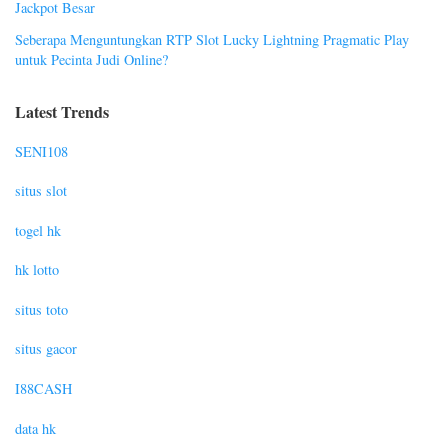
Jackpot Besar
Seberapa Menguntungkan RTP Slot Lucky Lightning Pragmatic Play
untuk Pecinta Judi Online?
Latest Trends
SENI108
situs slot
togel hk
hk lotto
situs toto
situs gacor
I88CASH
data hk