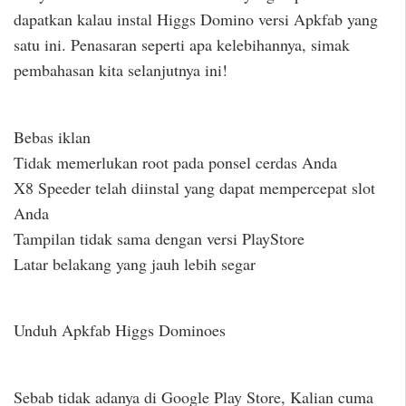
dapatkan kalau instal Higgs Domino versi Apkfab yang
satu ini. Penasaran seperti apa kelebihannya, simak
pembahasan kita selanjutnya ini!
Bebas iklan
Tidak memerlukan root pada ponsel cerdas Anda
X8 Speeder telah diinstal yang dapat mempercepat slot
Anda
Tampilan tidak sama dengan versi PlayStore
Latar belakang yang jauh lebih segar
Unduh Apkfab Higgs Dominoes
Sebab tidak adanya di Google Play Store, Kalian cuma