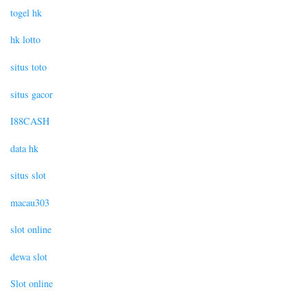
togel hk
hk lotto
situs toto
situs gacor
I88CASH
data hk
situs slot
macau303
slot online
dewa slot
Slot online