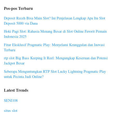
Pos-pos Terbaru
Deposit Receh Bisa Main Slot? Ini Penjelasan Lengkap Apa Itu Slot
Deposit 5000 via Dana
Hoki Pagi Slot: Rahasia Menang Besar di Slot Online Favorit Pemain
Indonesia 2025
Fitur Eksklusif Pragmatic Play: Menyelami Keunggulan dan Inovasi
Terbaru
rtp slot Big Bass Keeping It Reel: Mengungkap Keseruan dan Potensi
Jackpot Besar
Seberapa Menguntungkan RTP Slot Lucky Lightning Pragmatic Play
untuk Pecinta Judi Online?
Latest Trends
SENI108
situs slot