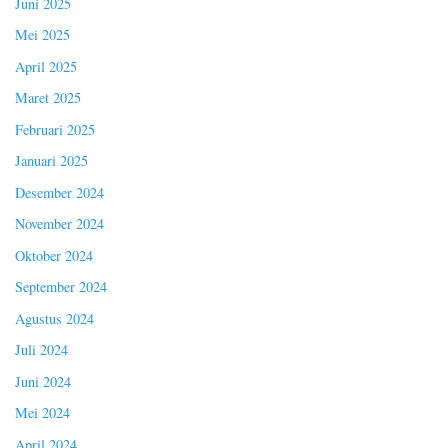
Juni 2025
Mei 2025
April 2025
Maret 2025
Februari 2025
Januari 2025
Desember 2024
November 2024
Oktober 2024
September 2024
Agustus 2024
Juli 2024
Juni 2024
Mei 2024
April 2024