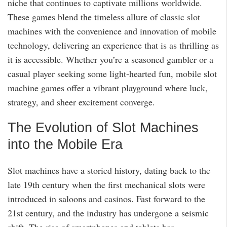
niche that continues to captivate millions worldwide.
These games blend the timeless allure of classic slot
machines with the convenience and innovation of mobile
technology, delivering an experience that is as thrilling as
it is accessible. Whether you’re a seasoned gambler or a
casual player seeking some light-hearted fun, mobile slot
machine games offer a vibrant playground where luck,
strategy, and sheer excitement converge.
The Evolution of Slot Machines
into the Mobile Era
Slot machines have a storied history, dating back to the
late 19th century when the first mechanical slots were
introduced in saloons and casinos. Fast forward to the
21st century, and the industry has undergone a seismic