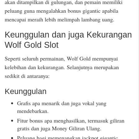
akan ditampilkan di gulungan, dan pemain memiliki
peluang guna mengalahkan bonus gigantic apabila
mencapai meraih lebih melimpah lambang uang.
Keunggulan dan juga Kekurangan
Wolf Gold Slot
Seperti seluruh permainan, Wolf Gold mempunyai
kelebihan dan kekurangan. Selanjutnya merupakan
sedikit di antaranya:
Keunggulan
Grafis apa menarik dan juga vokal yang
mendebarkan.
Fitur bonus apa menghasilkan, termasuk giliran
gratis dan juga Money Giliran Ulang.
Peluang bagi memenangkan jackpot gigantic.