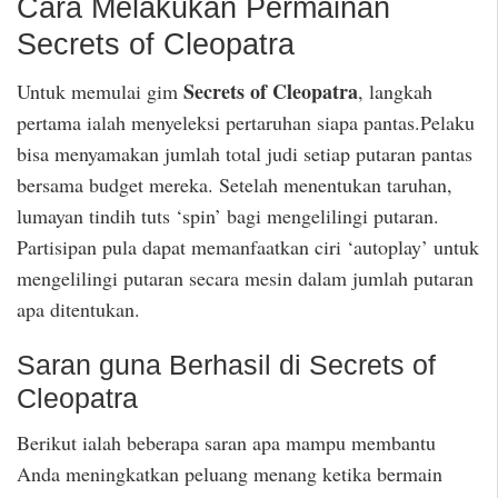
Cara Melakukan Permainan
Secrets of Cleopatra
Secrets of Cleopatra
Untuk memulai gim
, langkah
pertama ialah menyeleksi pertaruhan siapa pantas.Pelaku
bisa menyamakan jumlah total judi setiap putaran pantas
bersama budget mereka. Setelah menentukan taruhan,
lumayan tindih tuts ‘spin’ bagi mengelilingi putaran.
Partisipan pula dapat memanfaatkan ciri ‘autoplay’ untuk
mengelilingi putaran secara mesin dalam jumlah putaran
apa ditentukan.
Saran guna Berhasil di Secrets of
Cleopatra
Berikut ialah beberapa saran apa mampu membantu
Anda meningkatkan peluang menang ketika bermain