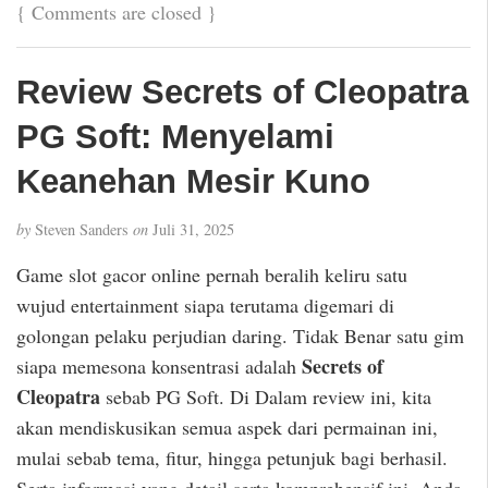
{
Comments are closed
}
Review Secrets of Cleopatra
PG Soft: Menyelami
Keanehan Mesir Kuno
by
Steven Sanders
on
Juli 31, 2025
Game slot gacor online pernah beralih keliru satu
wujud entertainment siapa terutama digemari di
golongan pelaku perjudian daring. Tidak Benar satu gim
Secrets of
siapa memesona konsentrasi adalah
Cleopatra
sebab PG Soft. Di Dalam review ini, kita
akan mendiskusikan semua aspek dari permainan ini,
mulai sebab tema, fitur, hingga petunjuk bagi berhasil.