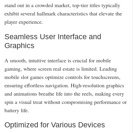
stand out in a crowded market, top-tier titles typically
exhibit several hallmark characteristics that elevate the
player experience.
Seamless User Interface and
Graphics
A smooth, intuitive interface is crucial for mobile
gaming, where screen real estate is limited. Leading
mobile slot games optimize controls for touchscreens,
ensuring effortless navigation. High-resolution graphics
and animations breathe life into the reels, making every
spin a visual treat without compromising performance or
battery life.
Optimized for Various Devices