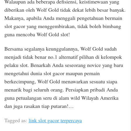
Walaupun ada beberapa defisiensi, keistimewaan yang
diberikan oleh Wolf Gold tidak dekat lebih besar banyak.
Makanya, apabila Anda menggali pengetahuan bermain
slot gacor yang menggembirakan, tidak boleh bimbang
guna mencoba Wolf Gold slot!
Bersama segalanya keunggulannya, Wolf Gold sudah
menjadi tidak benar no.1 alternatif pilihan di kelompok
pelaku slot. Benarkah Anda seseorang novice yang baru
mengetahui dunia slot gacor maupun pemain
berkecimpung, Wolf Gold menawarkan sesuatu siapa
menarik bagi seluruh orang. Persiapkan pribadi Anda
guna petualangan seru di alam wild Wilayah Amerika
dan juga rasakan tiap putaran!…
Tagged as:
link slot gacor terpercaya