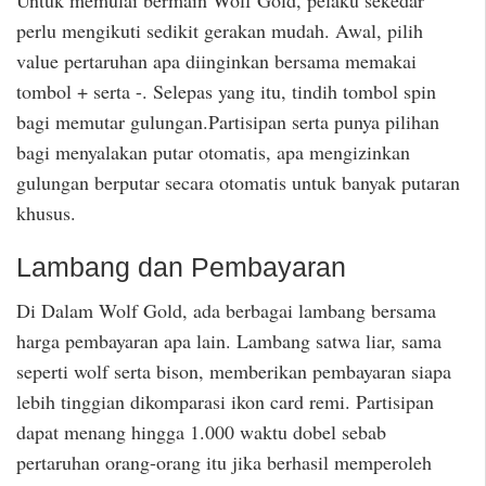
perlu mengikuti sedikit gerakan mudah. Awal, pilih
value pertaruhan apa diinginkan bersama memakai
tombol + serta -. Selepas yang itu, tindih tombol spin
bagi memutar gulungan.Partisipan serta punya pilihan
bagi menyalakan putar otomatis, apa mengizinkan
gulungan berputar secara otomatis untuk banyak putaran
khusus.
Lambang dan Pembayaran
Di Dalam Wolf Gold, ada berbagai lambang bersama
harga pembayaran apa lain. Lambang satwa liar, sama
seperti wolf serta bison, memberikan pembayaran siapa
lebih tinggian dikomparasi ikon card remi. Partisipan
dapat menang hingga 1.000 waktu dobel sebab
pertaruhan orang-orang itu jika berhasil memperoleh