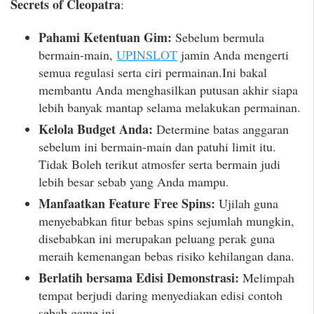
Secrets of Cleopatra
:
Pahami Ketentuan Gim:
Sebelum bermula
bermain-main,
UPINSLOT
jamin Anda mengerti
semua regulasi serta ciri permainan.Ini bakal
membantu Anda menghasilkan putusan akhir siapa
lebih banyak mantap selama melakukan permainan.
Kelola Budget Anda:
Determine batas anggaran
sebelum ini bermain-main dan patuhi limit itu.
Tidak Boleh terikut atmosfer serta bermain judi
lebih besar sebab yang Anda mampu.
Manfaatkan Feature Free Spins:
Ujilah guna
menyebabkan fitur bebas spins sejumlah mungkin,
disebabkan ini merupakan peluang perak guna
meraih kemenangan bebas risiko kehilangan dana.
Berlatih bersama Edisi Demonstrasi:
Melimpah
tempat berjudi daring menyediakan edisi contoh
sebab game ini.