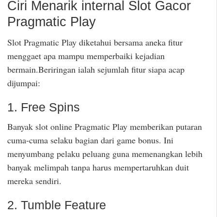
Ciri Menarik internal Slot Gacor
Pragmatic Play
Slot Pragmatic Play diketahui bersama aneka fitur
menggaet apa mampu memperbaiki kejadian
bermain.Beriringan ialah sejumlah fitur siapa acap
dijumpai:
1. Free Spins
Banyak slot online Pragmatic Play memberikan putaran
cuma-cuma selaku bagian dari game bonus. Ini
menyumbang pelaku peluang guna memenangkan lebih
banyak melimpah tanpa harus mempertaruhkan duit
mereka sendiri.
2. Tumble Feature