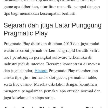
game apa diberikan, fitur-fitur menarik, sampai dengan
tips bagi menaikkan kesempatan berhasil.
Sejarah dan juga Latar Punggung
Pragmatic Play
Pragmatic Play didirikan di tahun 2015 dan juga mulai
waktu tersebut pernah berkembang rapid beralih keliru
no.1 pembangun perangkat software terkemuka di
industri judi di internet. Bersama konsentrasi di inovasi
dan juga standar,
Hiatoto
Pragmatic Play memberikan
aneka tipe gim, termasuk slot gacor, permainan table,
serta live casino. Mereka diketahui dengan komitmen
mengenai pengalaman pemakai apa outside normal dan
juga keselamatan siapa strict.