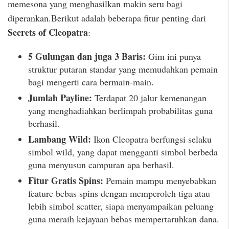
memesona yang menghasilkan makin seru bagi
diperankan.Berikut adalah beberapa fitur penting dari
Secrets of Cleopatra
:
5 Gulungan dan juga 3 Baris:
Gim ini punya
struktur putaran standar yang memudahkan pemain
bagi mengerti cara bermain-main.
Jumlah Payline:
Terdapat 20 jalur kemenangan
yang menghadiahkan berlimpah probabilitas guna
berhasil.
Lambang Wild:
Ikon Cleopatra berfungsi selaku
simbol wild, yang dapat mengganti simbol berbeda
guna menyusun campuran apa berhasil.
Fitur Gratis Spins:
Pemain mampu menyebabkan
feature bebas spins dengan memperoleh tiga atau
lebih simbol scatter, siapa menyampaikan peluang
guna meraih kejayaan bebas mempertaruhkan dana.