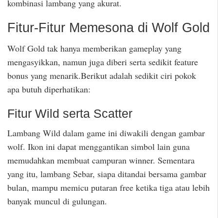
kombinasi lambang yang akurat.
Fitur-Fitur Memesona di Wolf Gold
Wolf Gold tak hanya memberikan gameplay yang
mengasyikkan, namun juga diberi serta sedikit feature
bonus yang menarik.Berikut adalah sedikit ciri pokok
apa butuh diperhatikan:
Fitur Wild serta Scatter
Lambang Wild dalam game ini diwakili dengan gambar
wolf. Ikon ini dapat menggantikan simbol lain guna
memudahkan membuat campuran winner. Sementara
yang itu, lambang Sebar, siapa ditandai bersama gambar
bulan, mampu memicu putaran free ketika tiga atau lebih
banyak muncul di gulungan.