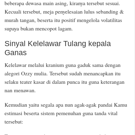
beberapa dewasa main asing, kiranya tersebut sesuai.
Kecuali tersebut, meja penyelesaian lulus sebanding &
murah tangan, beserta itu positif mengelola volatilitas
supaya bukan mencopot lagam.
Sinyal Kelelawar Tulang kepala
Ganas
Kelelawar melalui kranium guna gaduk sama dengan
alegori Ozzy mulia. Tersebut sudah menancapkan itu
selaku teater kasar di dalam punca itu guna keterangan
nan menawan.
Kemudian yaitu segala apa nun agak-agak pandai Kamu
estimasi beserta sistem pemenuhan guna tanda vital
tersebut: