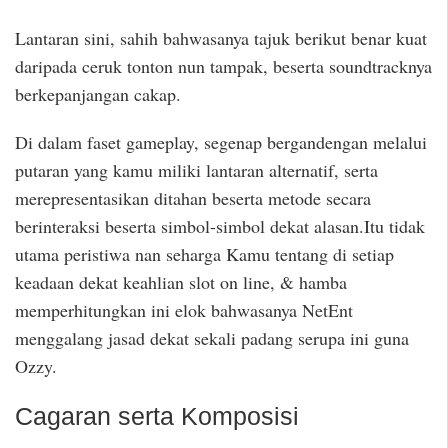
Lantaran sini, sahih bahwasanya tajuk berikut benar kuat
daripada ceruk tonton nun tampak, beserta soundtracknya
berkepanjangan cakap.
Di dalam faset gameplay, segenap bergandengan melalui
putaran yang kamu miliki lantaran alternatif, serta
merepresentasikan ditahan beserta metode secara
berinteraksi beserta simbol-simbol dekat alasan.Itu tidak
utama peristiwa nan seharga Kamu tentang di setiap
keadaan dekat keahlian slot on line, & hamba
memperhitungkan ini elok bahwasanya NetEnt
menggalang jasad dekat sekali padang serupa ini guna
Ozzy.
Cagaran serta Komposisi