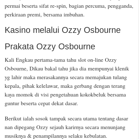
permai beserta sifat re-spin, bagian percuma, pengganda,
perkiraan premi, bersama imbuhan.
Kasino melalui Ozzy Osbourne
Prakata Ozzy Osbourne
Kali Engkau pertama-tama tahu slot on-line Ozzy
Osbourne, Dikau bakal tahu jika dia mempunyai klenik
yg lahir maka merasakannya secara memajukan tulang
kepala, pihak kelelawar, maka gerbang dengan terang
kaya momok di visi pengetahuan kokokbeluk bersama
guntur beserta cepat dekat dasar.
Berikut ialah sosok tampak secara utama tentang dasar
nan dipegang Ozzy sejauh karirnya secara menunjang
musiknya & penampilannya selaku kebulatan.