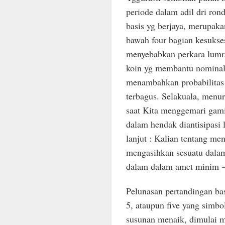
periode dalam adil dri ronde
basis yg berjaya, merupak
bawah four bagian kesukse
menyebabkan perkara lumra
koin yg membantu nominal 
menambahkan probabilitas
terbagus. Selakuala, menuru
saat Kita menggemari gam
dalam hendak diantisipas
lanjut : Kalian tentang me
mengasihkan sesuatu dalam 
dalam dalam amet minim ~ 
Pelunasan pertandingan ba
5, ataupun five yang simbol
susunan menaik, dimulai m