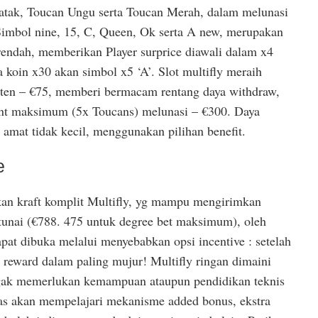
ak, Toucan Ungu serta Toucan Merah, dalam melunasi
Simbol nine, 15, C, Queen, Ok serta A new, merupakan
rendah, memberikan Player surprice diawali dalam x4
a koin x30 akan simbol x5 ‘A’. Slot multifly meraih
, ten – €75, memberi bermacam rentang daya withdraw,
ant maksimum (5x Toucans) melunasi – €300. Daya
amat tidak kecil, menggunakan pilihan benefit.
e
 kraft komplit Multifly, yg mampu mengirimkan
 tunai (€788. 475 untuk degree bet maksimum), oleh
pat dibuka melalui menyebabkan opsi incentive : setelah
 reward dalam paling mujur! Multifly ringan dimaini
f gak memerlukan kemampuan ataupun pendidikan teknis
ntas akan mempelajari mekanisme added bonus, ekstra