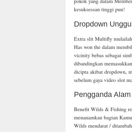
pokok yang dalam Member bo
kesuksessan tinggi pun!
Dropdown Unggu
Extra slit Multifly mulai
Has won the dalam membik
vicinity bebas sebagai simb
dibandingkan memasukkan 
dicipta akibat dropdown, m
sebelum gaya video slot ma
Pengganda Alam E
Benefit Wilds & Fishing re
menanamkan bagian Kamuj 
Wilds mendarat / ditambah