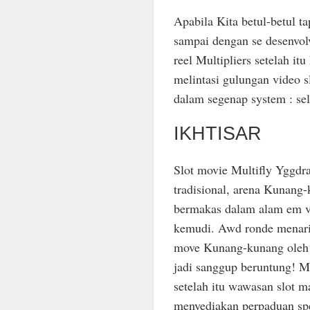
Apabila Kita betul-betul 
sampai dengan se desenvo
reel Multipliers setelah i
melintasi gulungan video sl
dalam segenap system : sel
IKHTISAR
Slot movie Multifly Yggdr
tradisional, arena Kunang
bermakas dalam alam em vi
kemudi. Awd ronde menari
move Kunang-kunang oleh l
jadi sanggup beruntung! Mi
setelah itu wawasan slot ma
menyediakan perpaduan spe