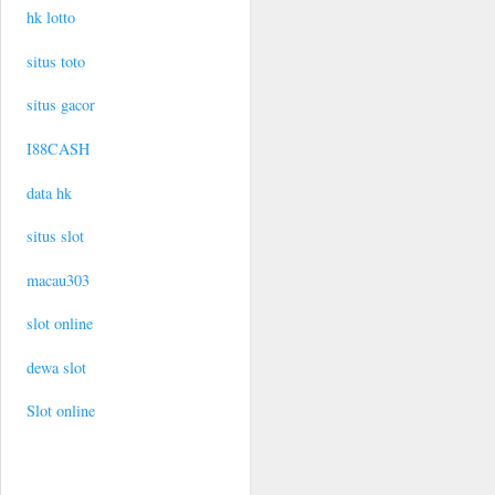
hk lotto
situs toto
situs gacor
I88CASH
data hk
situs slot
macau303
slot online
dewa slot
Slot online