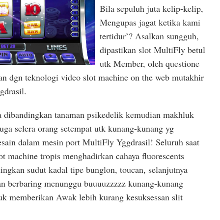
Bila sepuluh juta kelip-kelip,
Mengupas jagat ketika kami
tertidur’? Asalkan sungguh,
dipastikan slot MultiFly betul
utk Member, oleh questione
kan dgn teknologi video slot machine on the web mutakhir
gdrasil.
la dibandingkan tanaman psikedelik kemudian makhluk
 juga selera orang setempat utk kunang-kunang yg
sain dalam mesin port MultiFly Yggdrasil! Seluruh saat
lot machine tropis menghadirkan cahaya fluorescents
ingkan sudut kadal tipe bunglon, toucan, selanjutnya
han berbaring menunggu buuuuzzzzz kunang-kunang
uk memberikan Awak lebih kurang kesuksessan slit