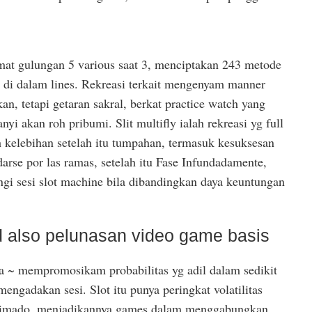
rmat gulungan 5 various saat 3, menciptakan 243 metode
il di dalam lines. Rekreasi terkait mengenyam manner
, tetapi getaran sakral, berkat practice watch yang
nyi akan roh pribumi. Slit multifly ialah rekreasi yg full
 kelebihan setelah itu tumpahan, termasuk kesuksesan
se por las ramas, setelah itu Fase Infundadamente,
gi sesi slot machine bila dibandingkan daya keuntungan
 also pelunasan video game basis
ata ~ mempromosikam probabilitas yg adil dalam sedikit
engadakan sesi. Slot itu punya peringkat volatilitas
 limado, menjadikannya games dalam menggabungkan