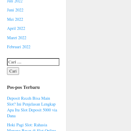
Juli 2022
Juni 2022
Mei 2022
April 2022
Maret 2022
Februari 2022
Pos-pos Terbaru
Deposit Receh Bisa Main
Slot? Ini Penjelasan Lengkap
Apa Itu Slot Deposit 5000 via
Dana
Hoki Pagi Slot: Rahasia
Menang Besar di Slot Online