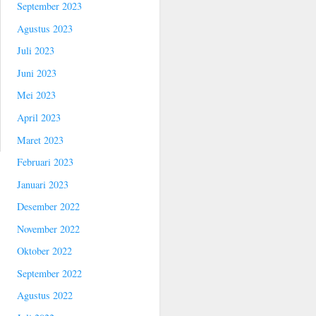
September 2023
Agustus 2023
Juli 2023
Juni 2023
Mei 2023
April 2023
Maret 2023
Februari 2023
Januari 2023
Desember 2022
November 2022
Oktober 2022
September 2022
Agustus 2022