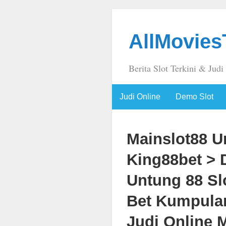
AllMovie
Berita Slot Terkini & Judi
Judi Online
Demo Slot
Mainslot88 U
King88bet > D
Untung 88 Slo
Bet Kumpulan
Judi Online 