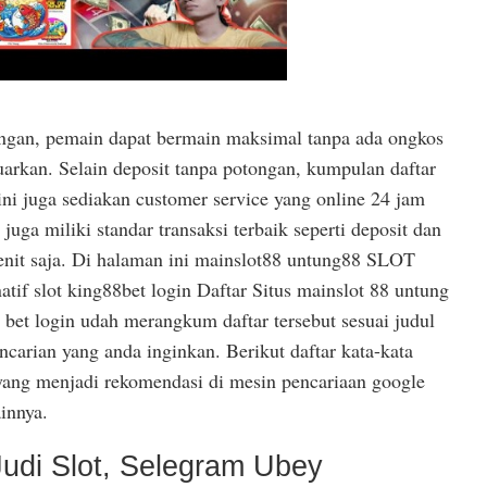
ngan, pemain dapat bermain maksimal tanpa ada ongkos
arkan. Selain deposit tanpa potongan, kumpulan daftar
ni juga sediakan customer service yang online 24 jam
juga miliki standar transaksi terbaik seperti deposit dan
nit saja. Di halaman ini mainslot88 untung88 SLOT
natif slot king88bet login Daftar Situs mainslot 88 untung
8 bet login udah merangkum daftar tersebut sesuai judul
carian yang anda inginkan. Berikut daftar kata-kata
 yang menjadi rekomendasi di mesin pencariaan google
innya.
 Judi Slot, Selegram Ubey