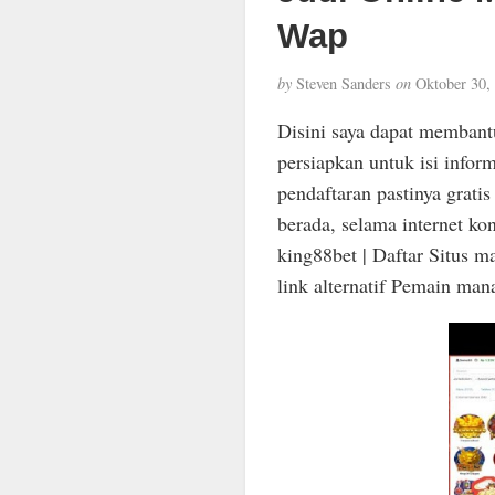
Wap
by
Steven Sanders
on
Oktober 30,
Disini saya dapat membant
persiapkan untuk isi infor
pendaftaran pastinya grat
berada, selama internet ko
king88bet | Daftar Situs ma
link alternatif Pemain man