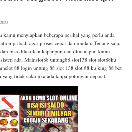
 2022
u kamu menyiapkan beberapa perihal yang perlu anda
mation pribadi agar proses cepat dan mudah. Tenang saja,
is dan bisa dilakukan kapanpun dan dimanapun kamu
nsisten ada. Mainslot88 untung88 slot138 slot slot88ku
inslot 88 login untung 88 slot 138 slot 88 ku king 88 bet
a yang tidak suka jika ada tanpa potongan deposit.