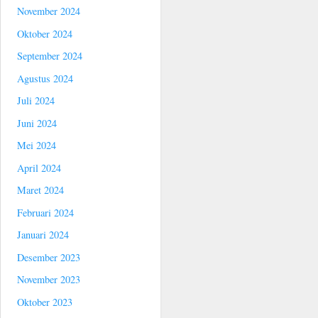
November 2024
Oktober 2024
September 2024
Agustus 2024
Juli 2024
Juni 2024
Mei 2024
April 2024
Maret 2024
Februari 2024
Januari 2024
Desember 2023
November 2023
Oktober 2023