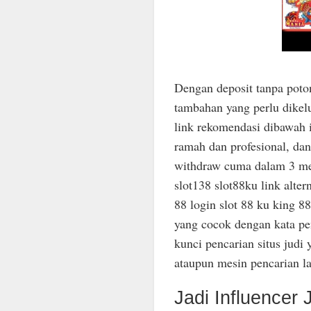
Dengan deposit tanpa poto
tambahan yang perlu dikelu
link rekomendasi dibawah i
ramah dan profesional, dan 
withdraw cuma dalam 3 me
slot138 slot88ku link alter
88 login slot 88 ku king 8
yang cocok dengan kata pen
kunci pencarian situs judi
ataupun mesin pencarian la
Jadi Influencer