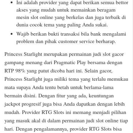
Ini adalah provider yang dapat berikan semua bettor
akses yang mudah untuk memainkan beragam
mesin slot online yang berkelas dan juga terbaik di
dunia cocok tema yang paling Anda sukai.
Wajib berikan bukti transaksi bila bank mengalami
problem dan pihak customer service berharap.
Princess Starlight merupakan permainan judi slot gacor
gampang menang dari Pragmatic Play bersama dengan
RTP 98% yang patut dicoba hari ini. Selain gacor,
Princess Starlight juga miliki tema yang terlalu memukau
mata supaya Anda tentu betah untuk berlama-lama
bermain disini. Dengan fitur yang ada, keuntungan
jackpot progresif juga bisa Anda dapatkan dengan lebih
mudah. Provider RTG Slots ini memang menjadi pilihan
yang masuk akal di dalam permainan judi slot online tiap
hari. Dengan pengalamannya, provider RTG Slots bisa