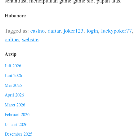
senantiasa menciptakan game-game slot papan atas.
Habanero
Tagged as:
casino
,
daftar
,
joker123
,
login
,
luckypoker77
,
online
,
website
Arsip
Juli 2026
Juni 2026
Mei 2026
April 2026
Maret 2026
Februari 2026
Januari 2026
Desember 2025