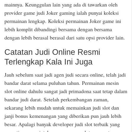
mainnya. Keunggulan lain yang ada di tawarkan oleh
provider game judi Joker gaming ialah punyai koleksi
permainan lengkap. Koleksi permainan Joker game ini
lebih komplit dibandingi bersama dengan bersama
dengan lebih berasal berasal dari satu opsi provider lain.
Catatan Judi Online Resmi
Terlengkap Kala Ini Juga
Jauh sebelum saat jadi agen judi secara online, telah jadi
bandar darat selama puluhan tahun. Permainan mesin
slot online dahulu sangat jadi primadona saat tetap dalam
bandar judi darat. Setelah perkembangan zaman,
sekarang lebih mudah untuk memainkan judi slot dan
janji bonus kemenangan yang diberikan pun jauh lebih
besar. Apalagi banyak developer judi slot terbaik yang