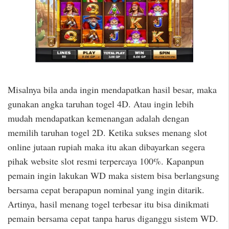
Misalnya bila anda ingin mendapatkan hasil besar, maka
gunakan angka taruhan togel 4D. Atau ingin lebih
mudah mendapatkan kemenangan adalah dengan
memilih taruhan togel 2D. Ketika sukses menang slot
online jutaan rupiah maka itu akan dibayarkan segera
pihak website slot resmi terpercaya 100%. Kapanpun
pemain ingin lakukan WD maka sistem bisa berlangsung
bersama cepat berapapun nominal yang ingin ditarik.
Artinya, hasil menang togel terbesar itu bisa dinikmati
pemain bersama cepat tanpa harus diganggu sistem WD.