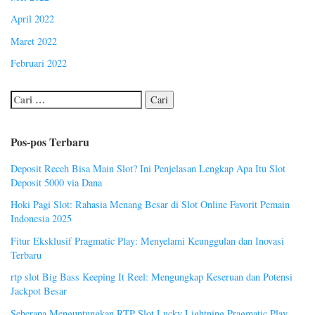
April 2022
Maret 2022
Februari 2022
Pos-pos Terbaru
Deposit Receh Bisa Main Slot? Ini Penjelasan Lengkap Apa Itu Slot
Deposit 5000 via Dana
Hoki Pagi Slot: Rahasia Menang Besar di Slot Online Favorit Pemain
Indonesia 2025
Fitur Eksklusif Pragmatic Play: Menyelami Keunggulan dan Inovasi
Terbaru
rtp slot Big Bass Keeping It Reel: Mengungkap Keseruan dan Potensi
Jackpot Besar
Seberapa Menguntungkan RTP Slot Lucky Lightning Pragmatic Play