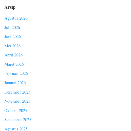
Arsip
Agustus 2026
Juli 2026
Juni 2026
Mei 2026
April 2026
Maret 2026
Februari 2026
Januari 2026
Desember 2025
November 2025
Oktober 2025
September 2025
Agustus 2025