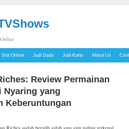
sTVShows
 Online
Slot Online
Judi Dadu
Judi Kartu
About Us
Cont
Riches: Review Permainan
i Nyaring yang
n Keberuntungan
n Riches sudah beralih salah satu gim paling terkenal