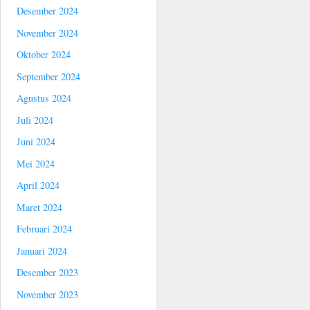
Desember 2024
November 2024
Oktober 2024
September 2024
Agustus 2024
Juli 2024
Juni 2024
Mei 2024
April 2024
Maret 2024
Februari 2024
Januari 2024
Desember 2023
November 2023