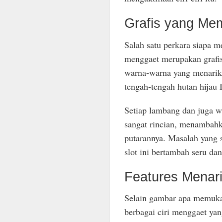
Grafis yang Me
Salah satu perkara siapa 
menggaet merupakan grafi
warna-warna yang menarik,
tengah-tengah hutan hijau I
Setiap lambang dan juga wa
sangat rincian, menambahk
putarannya. Masalah yang
slot ini bertambah seru da
Features Menar
Selain gambar apa memuka
berbagai ciri menggaet yan