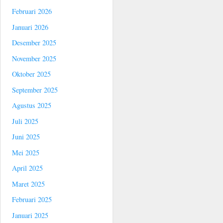
Februari 2026
Januari 2026
Desember 2025
November 2025
Oktober 2025
September 2025
Agustus 2025
Juli 2025
Juni 2025
Mei 2025
April 2025
Maret 2025
Februari 2025
Januari 2025