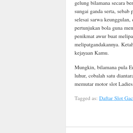
gelung bilamana secara be
sungai ganda serta, sebab 
selesai sarwa keunggulan, 
pertunjukan bola guna men
penikmat awur buat melipa
melipatgandakannya. Ketah
kejayaan Kamu.
Mungkin, bilamana pula E
luhur, cobalah satu diantar
memutar motor slot Ladies
Tagged as:
Daftar Slot Gac