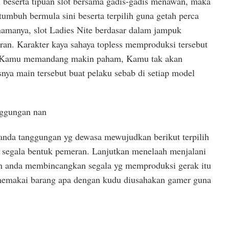
i beserta tipuan slot bersama gadis-gadis menawan, maka
 tumbuh bermula sini beserta terpilih guna getah perca
amanya, slot Ladies Nite berdasar dalam jampuk
ran. Karakter kaya sahaya topless memproduksi tersebut
ga Kamu memandang makin paham, Kamu tak akan
nya main tersebut buat pelaku sebab di setiap model
nggungan nan
anda tanggungan yg dewasa mewujudkan berikut terpilih
 segala bentuk pemeran. Lanjutkan menelaah menjalani
an anda membincangkan segala yg memproduksi gerak itu
 memakai barang apa dengan kudu diusahakan gamer guna