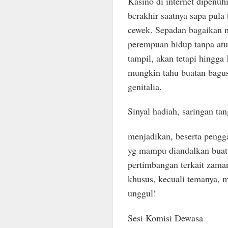
Kasino di internet dipenuh
berakhir saatnya sapa pula
cewek. Sepadan bagaikan n
perempuan hidup tanpa atu
tampil, akan tetapi hing
mungkin tahu buatan bagus
genitalia.
Sinyal hadiah, saringan ta
menjadikan, beserta pengg
yg mampu diandalkan buat
pertimbangan terkait zam
khusus, kecuali temanya,
unggul!
Sesi Komisi Dewasa