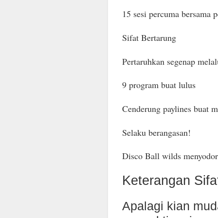
15 sesi percuma bersama 
Sifat Bertarung
Pertaruhkan segenap melal
9 program buat lulus
Cenderung paylines buat 
Selaku berangasan!
Disco Ball wilds menyodo
Keterangan Sifat
Apalagi kian mud