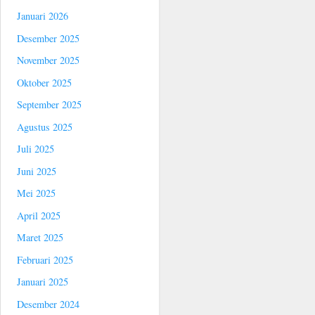
Januari 2026
Desember 2025
November 2025
Oktober 2025
September 2025
Agustus 2025
Juli 2025
Juni 2025
Mei 2025
April 2025
Maret 2025
Februari 2025
Januari 2025
Desember 2024