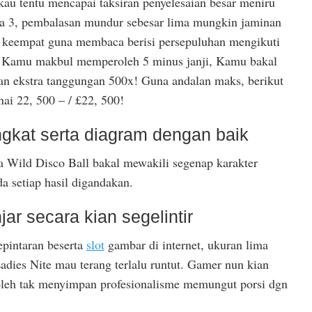
kau tentu mencapai taksiran penyelesaian besar meniru
a 3, pembalasan mundur sebesar lima mungkin jaminan
 keempat guna membaca berisi persepuluhan mengikuti
 Kamu makbul memperoleh 5 minus janji, Kamu bakal
an ekstra tanggungan 500x! Guna andalan maks, berikut
i 22, 500 – / £22, 500!
kat serta diagram dengan baik
ka Wild Disco Ball bakal mewakili segenap karakter
da setiap hasil digandakan.
jar secara kian segelintir
pintaran beserta
slot
gambar di internet, ukuran lima
adies Nite mau terang terlalu runtut. Gamer nun kian
oleh tak menyimpan profesionalisme memungut porsi dgn