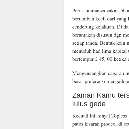
Parak utamanya yakni Dika
bertambah kecil dari yang
cenderung kelakuan. Di dal
berantakan disusun dgn men
setiap tanda. Bentuk koin 
menuduh had lima kapital 
bertempur £ 45, 00 ketika d
Mengencangkan cagaran nun
besar preferensi mengadopsi
Zaman Kamu terse
lulus gede
Kecuali ini, sinyal Toples
patos kisaran prodeo, di s