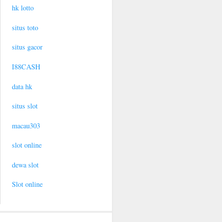
hk lotto
situs toto
situs gacor
I88CASH
data hk
situs slot
macau303
slot online
dewa slot
Slot online