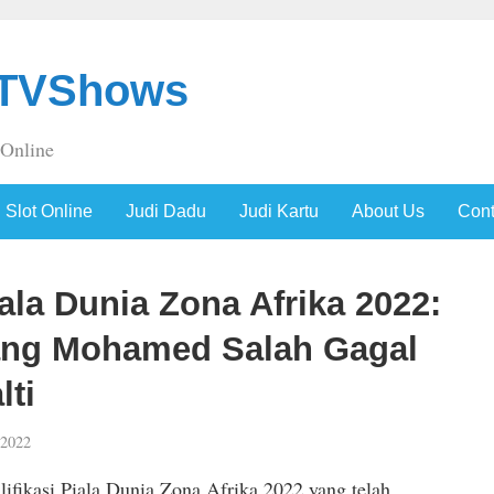
sTVShows
 Online
Slot Online
Judi Dadu
Judi Kartu
About Us
Cont
iala Dunia Zona Afrika 2022:
ang Mohamed Salah Gagal
lti
 2022
ifikasi Piala Dunia Zona Afrika 2022 yang telah