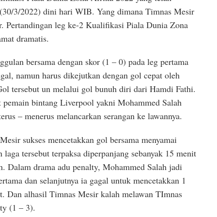
 (30/3/2022) dini hari WIB. Yang dimana Timnas Mesir
r. Pertandingan leg ke-2 Kualifikasi Piala Dunia Zona
amat dramatis.
gulan bersama dengan skor (1 – 0) pada leg pertama
al, namun harus dikejutkan dengan gol cepat oleh
ol tersebut un melalui gol bunuh diri dari Hamdi Fathi.
at pemain bintang Liverpool yakni Mohammed Salah
terus – menerus melancarkan serangan ke lawannya.
 Mesir sukses mencetakkan gol bersama menyamai
 laga tersebut terpaksa diperpanjang sebanyak 15 menit
an. Dalam drama adu penalty, Mohammed Salah jadi
rtama dan selanjutnya ia gagal untuk mencetakkan 1
ut. Dan alhasil Timnas Mesir kalah melawan TImnas
y (1 – 3).