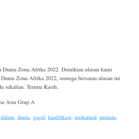
ala Dunia Zona Afrika 2022. Demikian ulasan kami
a Dunia Zona Afrika 2022, semoga bersama ulasan ini
da sekalian. Terima Kasih.
ona Asia Grup A
,
dalam
,
dunia
,
gagal
,
kualifikasi
,
mohamed
,
pemain
,