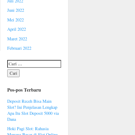
Juli 2022
Juni 2022
Mei 2022
April 2022
Maret 2022
Februari 2022
Pos-pos Terbaru
Deposit Receh Bisa Main
Slot? Ini Penjelasan Lengkap
Apa Itu Slot Deposit 5000 via
Dana
Hoki Pagi Slot: Rahasia
Menang Besar di Slot Online