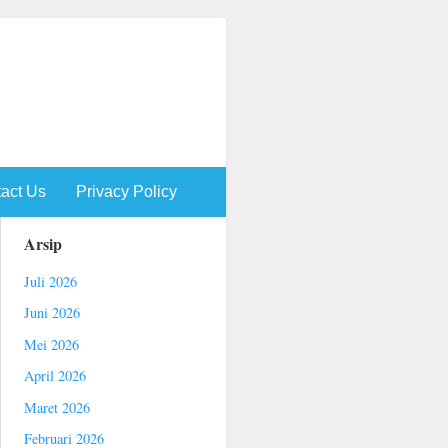
act Us
Privacy Policy
Arsip
Juli 2026
Juni 2026
Mei 2026
April 2026
Maret 2026
Februari 2026