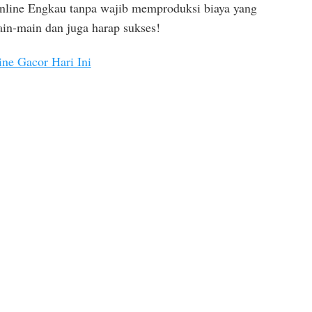
nline Engkau tanpa wajib memproduksi biaya yang
ain-main dan juga harap sukses!
ine Gacor Hari Ini