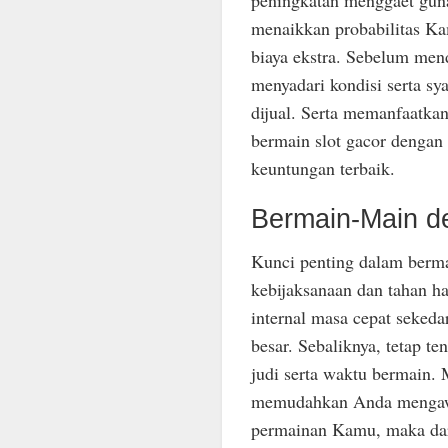
menaikkan probabilitas Ka
biaya ekstra. Sebelum men
menyadari kondisi serta sy
dijual. Serta memanfaatka
bermain slot gacor dengan
keuntungan terbaik.
Bermain-Main d
Kunci penting dalam berma
kebijaksanaan dan tahan h
internal masa cepat sekeda
besar. Sebaliknya, tetap t
judi serta waktu bermain.
memudahkan Anda mengawa
permainan Kamu, maka dari