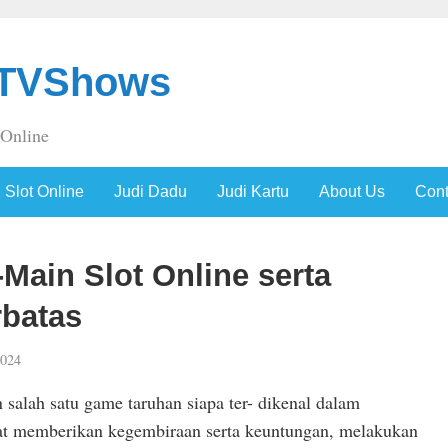
sTVShows
 Online
Slot Online
Judi Dadu
Judi Kartu
About Us
Cont
Main Slot Online serta
batas
2024
 salah satu game taruhan siapa ter- dikenal dalam
t memberikan kegembiraan serta keuntungan, melakukan