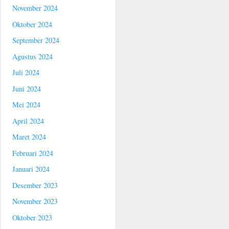
November 2024
Oktober 2024
September 2024
Agustus 2024
Juli 2024
Juni 2024
Mei 2024
April 2024
Maret 2024
Februari 2024
Januari 2024
Desember 2023
November 2023
Oktober 2023