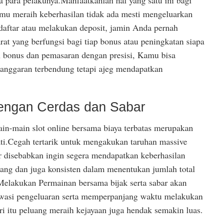
mu meraih keberhasilan tidak ada mesti mengeluarkan
daftar atau melakukan deposit, jamin Anda pernah
arat yang berfungsi bagi tiap bonus atau peningkatan siapa
n bonus dan pemasaran dengan presisi, Kamu bisa
 anggaran terbendung tetapi ajeg mendapatkan
engan Cerdas dan Sabar
in-main slot online bersama biaya terbatas merupakan
ati.Cegah tertarik untuk mengakukan taruhan massive
r disebabkan ingin segera mendapatkan keberhasilan
enang dan juga konsisten dalam menentukan jumlah total
 Melakukan Permainan bersama bijak serta sabar akan
si pengeluaran serta memperpanjang waktu melakukan
 itu peluang meraih kejayaan juga hendak semakin luas.