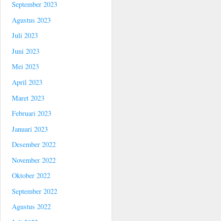
September 2023
Agustus 2023
Juli 2023
Juni 2023
Mei 2023
April 2023
Maret 2023
Februari 2023
Januari 2023
Desember 2022
November 2022
Oktober 2022
September 2022
Agustus 2022