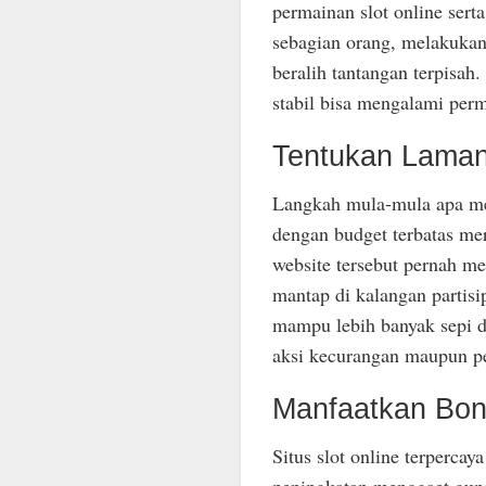
permainan slot online sert
sebagian orang, melakukan
beralih tantangan terpisah.
stabil bisa mengalami perm
Tentukan Laman 
Langkah mula-mula apa me
dengan budget terbatas me
website tersebut pernah m
mantap di kalangan partisi
mampu lebih banyak sepi d
aksi kecurangan maupun p
Manfaatkan Bon
Situs slot online terperc
peningkatan menggaet guna