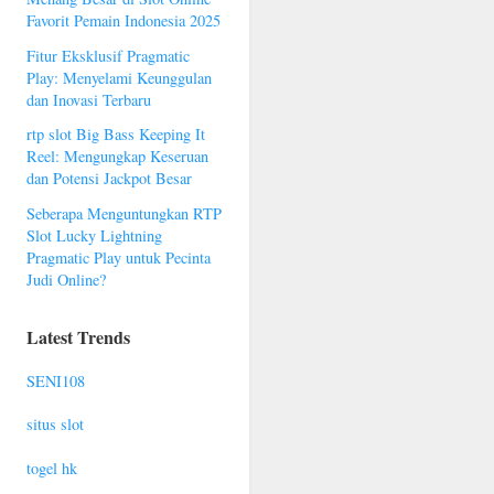
Favorit Pemain Indonesia 2025
Fitur Eksklusif Pragmatic
Play: Menyelami Keunggulan
dan Inovasi Terbaru
rtp slot Big Bass Keeping It
Reel: Mengungkap Keseruan
dan Potensi Jackpot Besar
Seberapa Menguntungkan RTP
Slot Lucky Lightning
Pragmatic Play untuk Pecinta
Judi Online?
Latest Trends
SENI108
situs slot
togel hk