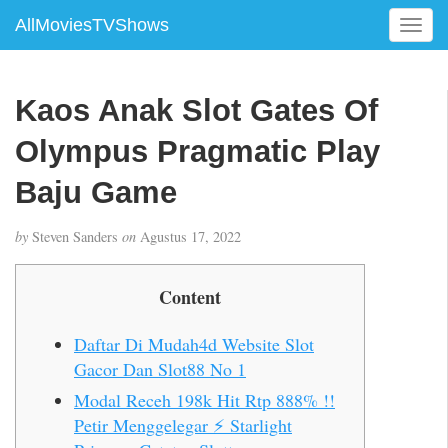
AllMoviesTVShows
T
o
g
g
Kaos Anak Slot Gates Of
l
e
Olympus Pragmatic Play
n
a
Baju Game
v
i
by
Steven Sanders
on
Agustus 17, 2022
g
a
t
Content
i
o
Daftar Di Mudah4d Website Slot
n
Gacor Dan Slot88 No 1
Modal Receh 198k Hit Rtp 888% !!
Petir Menggelegar ⚡️ Starlight