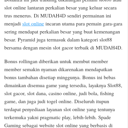
slot online lantaran perkalian besar yang keluar secara
trus menerus. Di MUDAH4D sendiri permainan ini
menjadi
slot online
incaran utama para pemain gara-gara
sering mendapat perkalian besar yang buat kemenangan
besar. Pyramid juga termasuk dalam kategori slot88
bersama dengan mesin slot gacor terbaik di MUDAH4D.
Bonus rollingan diberikan untuk membut member
member semakin nyaman dikarenakan mendapatkan
bonus tambahan disetiap minggunya. Bonus ini bebas
dimainkan disemua game yang tersedia, layaknya Slot88,
slot gacor, slot dana, casino online, judi bola, fishing
game, dan juga judi togel online. Diseluruh itupun
terdapat penyediaan layanan slot online yang tentunya
terkemuka yakni pragmatic play, lebih-lebih. Spade
Gaming sebagai website slot online yang berbasis di