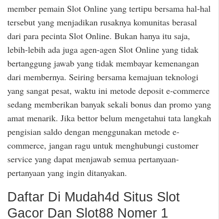
member pemain Slot Online yang tertipu bersama hal-hal
tersebut yang menjadikan rusaknya komunitas berasal
dari para pecinta Slot Online. Bukan hanya itu saja,
lebih-lebih ada juga agen-agen Slot Online yang tidak
bertanggung jawab yang tidak membayar kemenangan
dari membernya. Seiring bersama kemajuan teknologi
yang sangat pesat, waktu ini metode deposit e-commerce
sedang memberikan banyak sekali bonus dan promo yang
amat menarik. Jika bettor belum mengetahui tata langkah
pengisian saldo dengan menggunakan metode e-
commerce, jangan ragu untuk menghubungi customer
service yang dapat menjawab semua pertanyaan-
pertanyaan yang ingin ditanyakan.
Daftar Di Mudah4d Situs Slot
Gacor Dan Slot88 Nomer 1