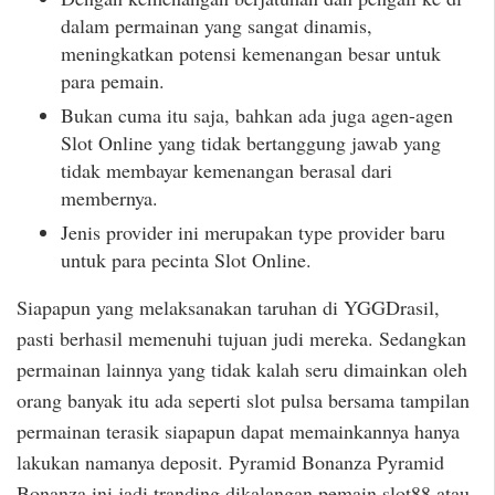
dalam permainan yang sangat dinamis,
meningkatkan potensi kemenangan besar untuk
para pemain.
Bukan cuma itu saja, bahkan ada juga agen-agen
Slot Online yang tidak bertanggung jawab yang
tidak membayar kemenangan berasal dari
membernya.
Jenis provider ini merupakan type provider baru
untuk para pecinta Slot Online.
Siapapun yang melaksanakan taruhan di YGGDrasil,
pasti berhasil memenuhi tujuan judi mereka. Sedangkan
permainan lainnya yang tidak kalah seru dimainkan oleh
orang banyak itu ada seperti slot pulsa bersama tampilan
permainan terasik siapapun dapat memainkannya hanya
lakukan namanya deposit. Pyramid Bonanza Pyramid
Bonanza ini jadi tranding dikalangan pemain slot88 atau