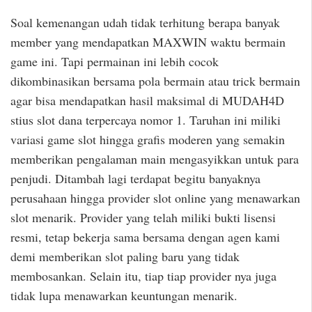
Soal kemenangan udah tidak terhitung berapa banyak
member yang mendapatkan MAXWIN waktu bermain
game ini. Tapi permainan ini lebih cocok
dikombinasikan bersama pola bermain atau trick bermain
agar bisa mendapatkan hasil maksimal di MUDAH4D
stius slot dana terpercaya nomor 1. Taruhan ini miliki
variasi game slot hingga grafis moderen yang semakin
memberikan pengalaman main mengasyikkan untuk para
penjudi. Ditambah lagi terdapat begitu banyaknya
perusahaan hingga provider slot online yang menawarkan
slot menarik. Provider yang telah miliki bukti lisensi
resmi, tetap bekerja sama bersama dengan agen kami
demi memberikan slot paling baru yang tidak
membosankan. Selain itu, tiap tiap provider nya juga
tidak lupa menawarkan keuntungan menarik.