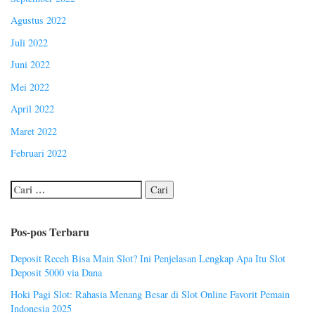
Agustus 2022
Juli 2022
Juni 2022
Mei 2022
April 2022
Maret 2022
Februari 2022
Pos-pos Terbaru
Deposit Receh Bisa Main Slot? Ini Penjelasan Lengkap Apa Itu Slot
Deposit 5000 via Dana
Hoki Pagi Slot: Rahasia Menang Besar di Slot Online Favorit Pemain
Indonesia 2025