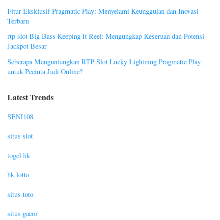
Fitur Eksklusif Pragmatic Play: Menyelami Keunggulan dan Inovasi
Terbaru
rtp slot Big Bass Keeping It Reel: Mengungkap Keseruan dan Potensi
Jackpot Besar
Seberapa Menguntungkan RTP Slot Lucky Lightning Pragmatic Play
untuk Pecinta Judi Online?
Latest Trends
SENI108
situs slot
togel hk
hk lotto
situs toto
situs gacor