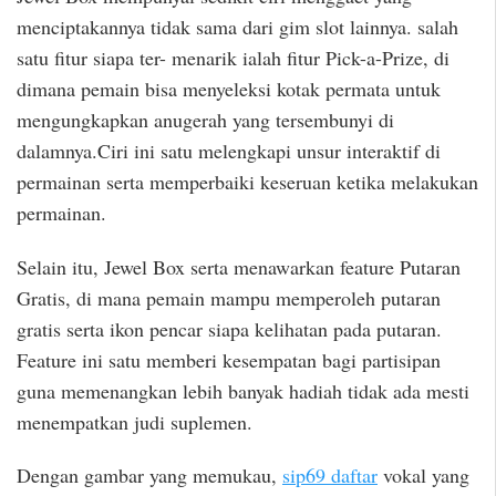
menciptakannya tidak sama dari gim slot lainnya. salah
satu fitur siapa ter- menarik ialah fitur Pick-a-Prize, di
dimana pemain bisa menyeleksi kotak permata untuk
mengungkapkan anugerah yang tersembunyi di
dalamnya.Ciri ini satu melengkapi unsur interaktif di
permainan serta memperbaiki keseruan ketika melakukan
permainan.
Selain itu, Jewel Box serta menawarkan feature Putaran
Gratis, di mana pemain mampu memperoleh putaran
gratis serta ikon pencar siapa kelihatan pada putaran.
Feature ini satu memberi kesempatan bagi partisipan
guna memenangkan lebih banyak hadiah tidak ada mesti
menempatkan judi suplemen.
Dengan gambar yang memukau,
sip69 daftar
vokal yang