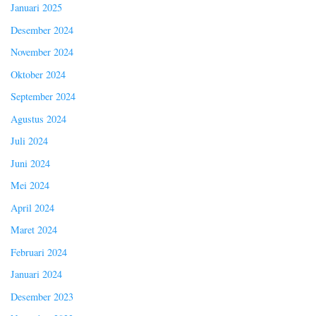
Januari 2025
Desember 2024
November 2024
Oktober 2024
September 2024
Agustus 2024
Juli 2024
Juni 2024
Mei 2024
April 2024
Maret 2024
Februari 2024
Januari 2024
Desember 2023