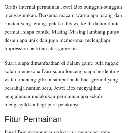
Grafis internal permainan Jewel Box sungguh-sungguh
mengagumkan. Bersama macam warna apa terang dan
rincian yang terang, pelaku dibawa ke di dalam dunia
permata siapa cantik. Masing-Masing lambang punya
desain apa unik dan juga memesona, melengkapi
impression berkilau atas game ini.
Suara siapa dimanfaatkan di dalam game pula nggak
kalah memesona.Dari suara lonceng siapa berdenting
waktu menang giliran sampai nada background yang
bersahaja namun seru, Jewel Box menyajikan
pengalaman melakukan permainan apa sekali
mengasyikkan bagi para pelakunya.
Fitur Permainan
Jewel Box mempunyai sedikit ciri menggaet yang