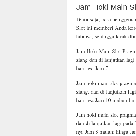
Jam Hoki Main Sl
Tentu saja, para penggema
Slot ini memberi Anda kes
lainnya, sehingga layak di
Jam Hoki Main Slot Pragma
siang dan di lanjutkan la
hari nya Jam 7
Jam hoki main slot pragmat
siang. dan di lanjutkan l
hari nya Jam 10 malam hi
Jam hoki main slot pragmat
dan di lanjutkan lagi pad
nya Jam 8 malam hinga Ja