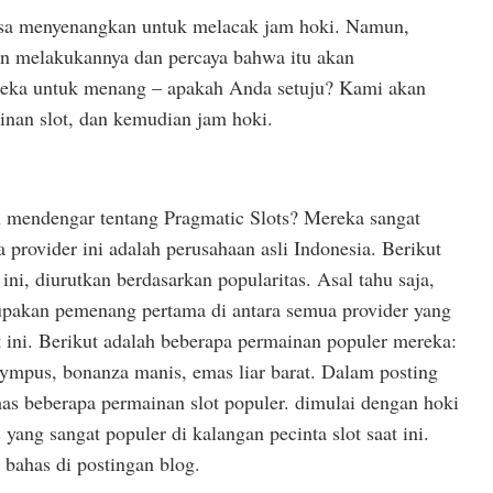
bisa menyenangkan untuk melacak jam hoki. Namun,
n melakukannya dan percaya bahwa itu akan
eka untuk menang – apakah Anda setuju? Kami akan
nan slot, dan kemudian jam hoki.
 mendengar tentang Pragmatic Slots? Mereka sangat
 provider ini adalah perusahaan asli Indonesia. Berikut
t ini, diurutkan berdasarkan popularitas. Asal tahu saja,
rupakan pemenang pertama di antara semua provider yang
t ini. Berikut adalah beberapa permainan populer mereka:
ympus, bonanza manis, emas liar barat. Dalam posting
as beberapa permainan slot populer. dimulai dengan hoki
yang sangat populer di kalangan pecinta slot saat ini.
a bahas di postingan blog.