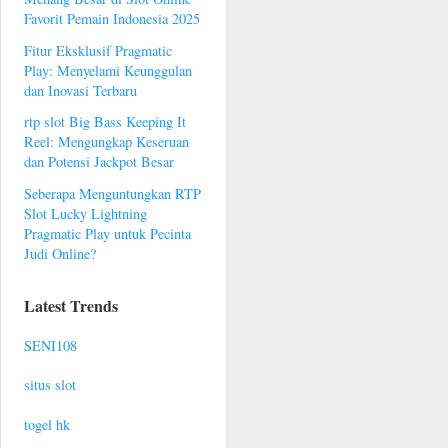
Favorit Pemain Indonesia 2025
Fitur Eksklusif Pragmatic
Play: Menyelami Keunggulan
dan Inovasi Terbaru
rtp slot Big Bass Keeping It
Reel: Mengungkap Keseruan
dan Potensi Jackpot Besar
Seberapa Menguntungkan RTP
Slot Lucky Lightning
Pragmatic Play untuk Pecinta
Judi Online?
Latest Trends
SENI108
situs slot
togel hk