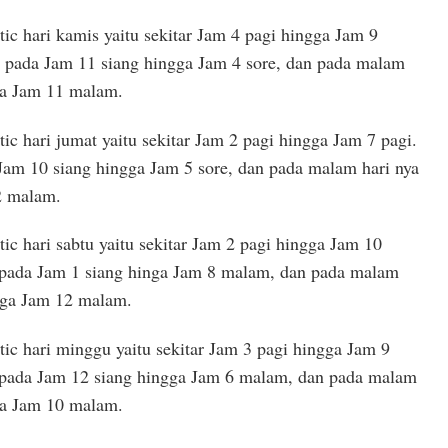
ic hari kamis yaitu sekitar Jam 4 pagi hingga Jam 9
gi pada Jam 11 siang hingga Jam 4 sore, dan pada malam
ga Jam 11 malam.
ic hari jumat yaitu sekitar Jam 2 pagi hingga Jam 7 pagi.
 Jam 10 siang hingga Jam 5 sore, dan pada malam hari nya
2 malam.
ic hari sabtu yaitu sekitar Jam 2 pagi hingga Jam 10
gi pada Jam 1 siang hinga Jam 8 malam, dan pada malam
nga Jam 12 malam.
ic hari minggu yaitu sekitar Jam 3 pagi hingga Jam 9
gi pada Jam 12 siang hingga Jam 6 malam, dan pada malam
ga Jam 10 malam.