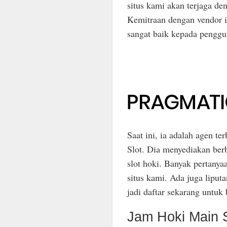
situs kami akan terjaga de
Kemitraan dengan vendor 
sangat baik kepada penggu
Saat ini, ia adalah agen t
Slot. Dia menyediakan ber
slot hoki. Banyak pertanya
situs kami. Ada juga liput
jadi daftar sekarang untu
Jam Hoki Main S