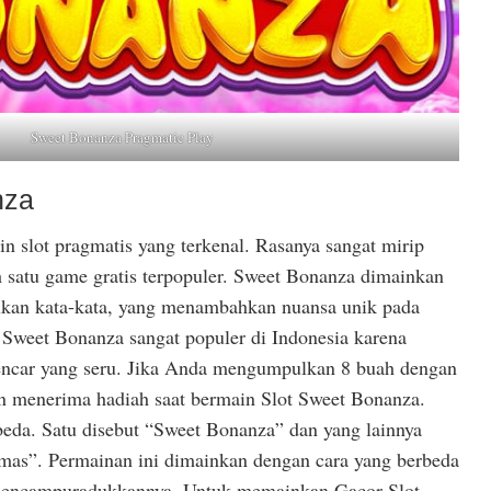
Sweet Bonanza Pragmatic Play
nza
 slot pragmatis yang terkenal. Rasanya sangat mirip
 satu game gratis terpopuler. Sweet Bonanza dimainkan
kan kata-kata, yang menambahkan nuansa unik pada
 Sweet Bonanza sangat populer di Indonesia karena
encar yang seru. Jika Anda mengumpulkan 8 buah dengan
n menerima hadiah saat bermain Slot Sweet Bonanza.
eda. Satu disebut “Sweet Bonanza” dan yang lainnya
mas”. Permainan ini dimainkan dengan cara yang berbeda
k mencampuradukkannya. Untuk memainkan Gacor Slot