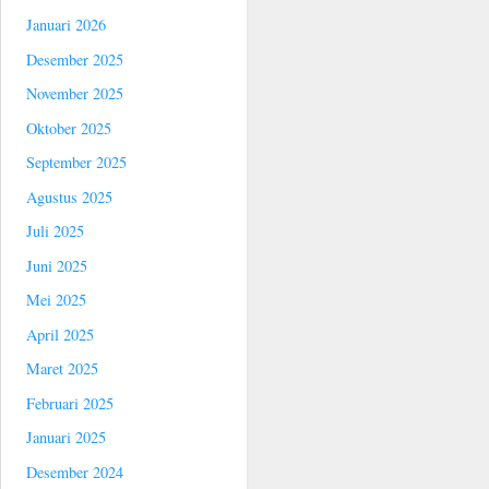
Januari 2026
Desember 2025
November 2025
Oktober 2025
September 2025
Agustus 2025
Juli 2025
Juni 2025
Mei 2025
April 2025
Maret 2025
Februari 2025
Januari 2025
Desember 2024