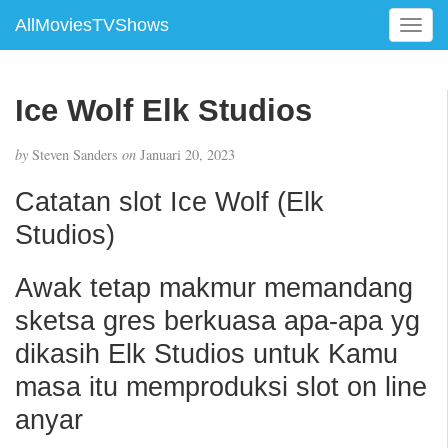
AllMoviesTVShows
T
o
g
g
Ice Wolf Elk Studios
l
e
by
Steven Sanders
on
Januari 20, 2023
n
a
Catatan slot Ice Wolf (Elk
v
i
Studios)
g
a
Awak tetap makmur memandang
t
i
sketsa gres berkuasa apa-apa yg
o
dikasih Elk Studios untuk Kamu
n
masa itu memproduksi slot on line
anyar