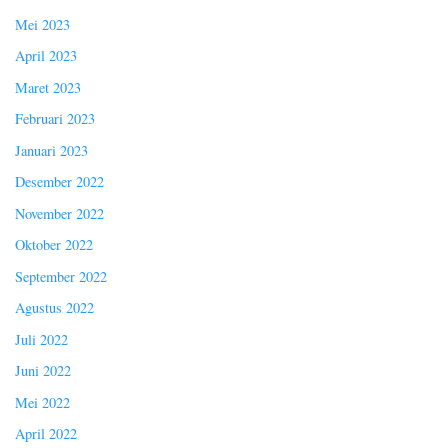
Mei 2023
April 2023
Maret 2023
Februari 2023
Januari 2023
Desember 2022
November 2022
Oktober 2022
September 2022
Agustus 2022
Juli 2022
Juni 2022
Mei 2022
April 2022