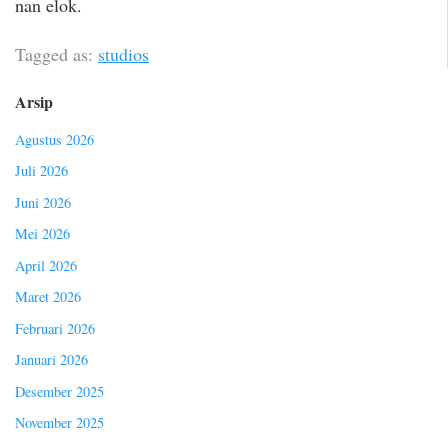
nan elok.
Tagged as:
studios
Arsip
Agustus 2026
Juli 2026
Juni 2026
Mei 2026
April 2026
Maret 2026
Februari 2026
Januari 2026
Desember 2025
November 2025