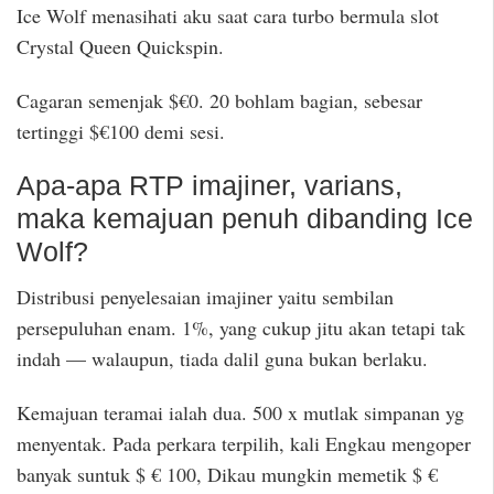
Ice Wolf menasihati aku saat cara turbo bermula slot
Crystal Queen Quickspin.
Cagaran semenjak $€0. 20 bohlam bagian, sebesar
tertinggi $€100 demi sesi.
Apa-apa RTP imajiner, varians,
maka kemajuan penuh dibanding Ice
Wolf?
Distribusi penyelesaian imajiner yaitu sembilan
persepuluhan enam. 1%, yang cukup jitu akan tetapi tak
indah — walaupun, tiada dalil guna bukan berlaku.
Kemajuan teramai ialah dua. 500 x mutlak simpanan yg
menyentak. Pada perkara terpilih, kali Engkau mengoper
banyak suntuk $ € 100, Dikau mungkin memetik $ €