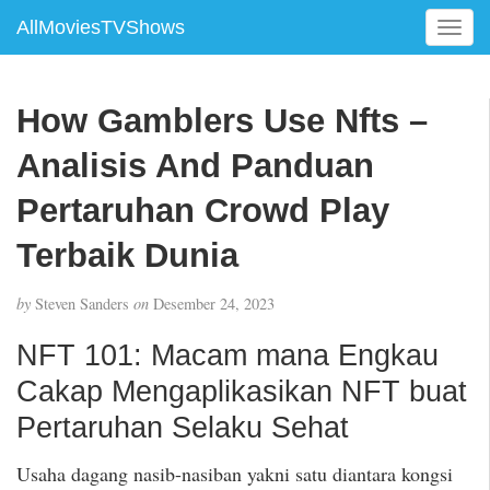
AllMoviesTVShows
T
o
g
g
How Gamblers Use Nfts –
l
e
Analisis And Panduan
n
a
Pertaruhan Crowd Play
v
Terbaik Dunia
i
g
a
by
Steven Sanders
on
Desember 24, 2023
t
i
NFT 101: Macam mana Engkau
o
Cakap Mengaplikasikan NFT buat
n
Pertaruhan Selaku Sehat
Usaha dagang nasib-nasiban yakni satu diantara kongsi