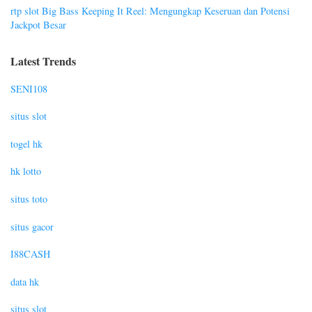
rtp slot Big Bass Keeping It Reel: Mengungkap Keseruan dan Potensi
Jackpot Besar
Latest Trends
SENI108
situs slot
togel hk
hk lotto
situs toto
situs gacor
I88CASH
data hk
situs slot