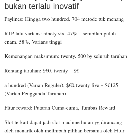
bukan terlalu inovatif
Paylines: Hingga two hundred. 704 metode tuk menang
RTP lalu varians: ninety six. 47% – sembilan puluh
enam. 58%, Varians tinggi
Kemenangan maksimum: twenty. 500 by seluruh taruhan
Rentang taruhan: $€0. twenty – $€
a hundred (Varian Reguler), $€0.twenty five – $€125
(Varian Pengganda Taruhan)
Fitur reward: Putaran Cuma-cuma, Tumbas Reward
Slot terkait dapat jadi slot machine hutan yg dirancang
oleh menarik oleh melimpah pilihan bersama oleh Fitur