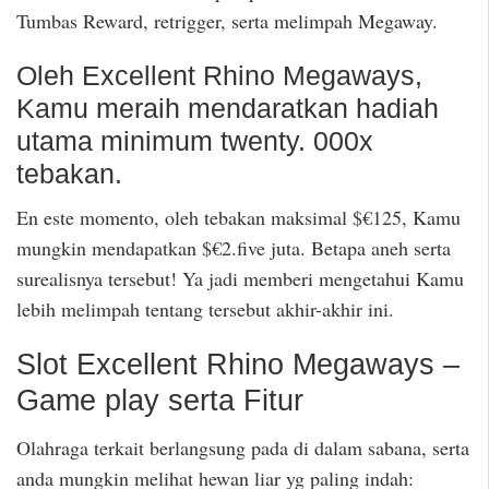
Tumbas Reward, retrigger, serta melimpah Megaway.
Oleh Excellent Rhino Megaways,
Kamu meraih mendaratkan hadiah
utama minimum twenty. 000x
tebakan.
En este momento, oleh tebakan maksimal $€125, Kamu
mungkin mendapatkan $€2.five juta. Betapa aneh serta
surealisnya tersebut! Ya jadi memberi mengetahui Kamu
lebih melimpah tentang tersebut akhir-akhir ini.
Slot Excellent Rhino Megaways –
Game play serta Fitur
Olahraga terkait berlangsung pada di dalam sabana, serta
anda mungkin melihat hewan liar yg paling indah: