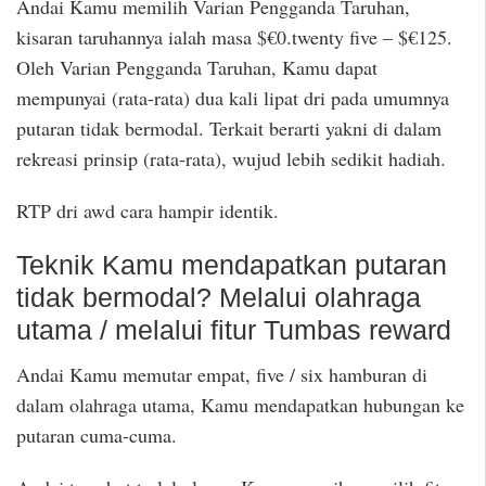
Andai Kamu memilih Varian Pengganda Taruhan,
kisaran taruhannya ialah masa $€0.twenty five – $€125.
Oleh Varian Pengganda Taruhan, Kamu dapat
mempunyai (rata-rata) dua kali lipat dri pada umumnya
putaran tidak bermodal. Terkait berarti yakni di dalam
rekreasi prinsip (rata-rata), wujud lebih sedikit hadiah.
RTP dri awd cara hampir identik.
Teknik Kamu mendapatkan putaran
tidak bermodal? Melalui olahraga
utama / melalui fitur Tumbas reward
Andai Kamu memutar empat, five / six hamburan di
dalam olahraga utama, Kamu mendapatkan hubungan ke
putaran cuma-cuma.