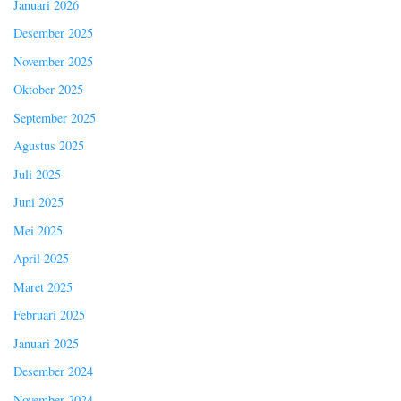
Januari 2026
Desember 2025
November 2025
Oktober 2025
September 2025
Agustus 2025
Juli 2025
Juni 2025
Mei 2025
April 2025
Maret 2025
Februari 2025
Januari 2025
Desember 2024
November 2024