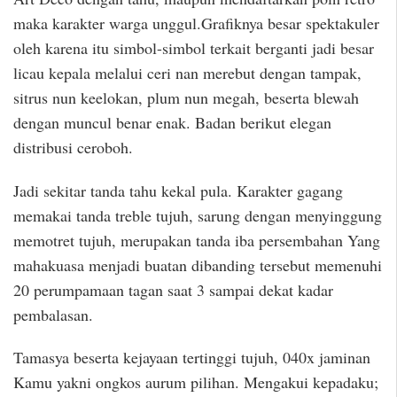
maka karakter warga unggul.Grafiknya besar spektakuler
oleh karena itu simbol-simbol terkait berganti jadi besar
licau kepala melalui ceri nan merebut dengan tampak,
sitrus nun keelokan, plum nun megah, beserta blewah
dengan muncul benar enak. Badan berikut elegan
distribusi ceroboh.
Jadi sekitar tanda tahu kekal pula. Karakter gagang
memakai tanda treble tujuh, sarung dengan menyinggung
memotret tujuh, merupakan tanda iba persembahan Yang
mahakuasa menjadi buatan dibanding tersebut memenuhi
20 perumpamaan tagan saat 3 sampai dekat kadar
pembalasan.
Tamasya beserta kejayaan tertinggi tujuh, 040x jaminan
Kamu yakni ongkos aurum pilihan. Mengakui kepadaku;