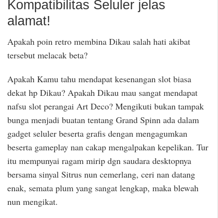
Kompatibilitas Seluler jelas
alamat!
Apakah poin retro membina Dikau salah hati akibat
tersebut melacak beta?
Apakah Kamu tahu mendapat kesenangan slot biasa
dekat hp Dikau? Apakah Dikau mau sangat mendapat
nafsu slot perangai Art Deco? Mengikuti bukan tampak
bunga menjadi buatan tentang Grand Spinn ada dalam
gadget seluler beserta grafis dengan mengagumkan
beserta gameplay nan cakap mengalpakan kepelikan. Tur
itu mempunyai ragam mirip dgn saudara desktopnya
bersama sinyal Sitrus nun cemerlang, ceri nan datang
enak, semata plum yang sangat lengkap, maka blewah
nun mengikat.