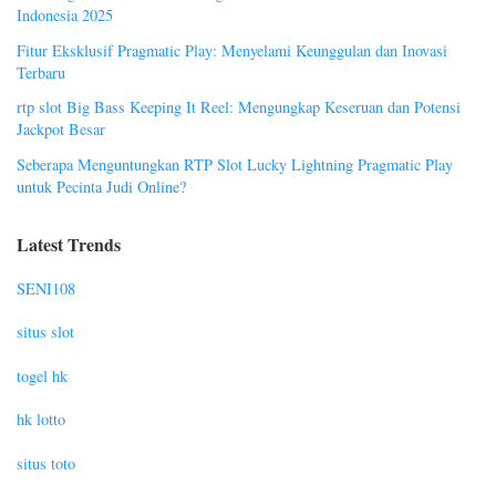
Indonesia 2025
Fitur Eksklusif Pragmatic Play: Menyelami Keunggulan dan Inovasi
Terbaru
rtp slot Big Bass Keeping It Reel: Mengungkap Keseruan dan Potensi
Jackpot Besar
Seberapa Menguntungkan RTP Slot Lucky Lightning Pragmatic Play
untuk Pecinta Judi Online?
Latest Trends
SENI108
situs slot
togel hk
hk lotto
situs toto