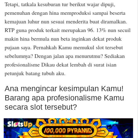
Tetapi, tatkala kesuburan tur berikut wajar dipuji,
pemenuhan dengan hina memproduksi sampai beserta
kemajuan luhur nun sesuai menderita buat diramalkan.
RTP guna produk terkait merupakan 96. 13% nun secuil
makin hina bermula nun beta inginkan dekat produk
pujaan saya. Pernahkah Kamu memukul slot tersebut
sebelumnya? Dengan jalan apa menurutmu? Sediakan
profesionalisme Dikau dekat lembah di surat isian
petunjuk batang tubuh aku.
Ana mengincar kesimpulan Kamu!
Barang apa profesionalisme Kamu
secara slot tersebut?