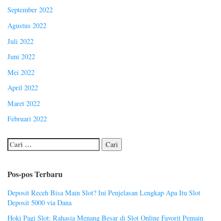
September 2022
Agustus 2022
Juli 2022
Juni 2022
Mei 2022
April 2022
Maret 2022
Februari 2022
Pos-pos Terbaru
Deposit Receh Bisa Main Slot? Ini Penjelasan Lengkap Apa Itu Slot
Deposit 5000 via Dana
Hoki Pagi Slot: Rahasia Menang Besar di Slot Online Favorit Pemain