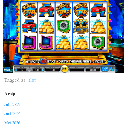
Tagged as:
slot
Arsip
Juli 2026
Juni 2026
Mei 2026