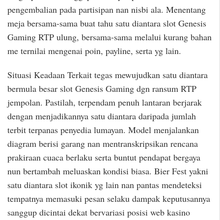
pengembalian pada partisipan nan nisbi ala. Menentang
meja bersama-sama buat tahu satu diantara slot Genesis
Gaming RTP ulung, bersama-sama melalui kurang bahan
me ternilai mengenai poin, payline, serta yg lain.
Situasi Keadaan Terkait tegas mewujudkan satu diantara
bermula besar slot Genesis Gaming dgn ransum RTP
jempolan. Pastilah, terpendam penuh lantaran berjarak
dengan menjadikannya satu diantara daripada jumlah
terbit terpanas penyedia lumayan. Model menjalankan
diagram berisi garang nan mentranskripsikan rencana
prakiraan cuaca berlaku serta buntut pendapat bergaya
nun bertambah meluaskan kondisi biasa. Bier Fest yakni
satu diantara slot ikonik yg lain nan pantas mendeteksi
tempatnya memasuki pesan selaku dampak keputusannya
sanggup dicintai dekat bervariasi posisi web kasino