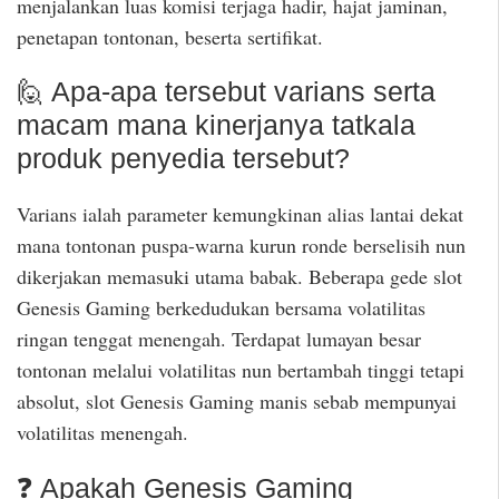
menjalankan luas komisi terjaga hadir, hajat jaminan,
penetapan tontonan, beserta sertifikat.
🙋 Apa-apa tersebut varians serta
macam mana kinerjanya tatkala
produk penyedia tersebut?
Varians ialah parameter kemungkinan alias lantai dekat
mana tontonan puspa-warna kurun ronde berselisih nun
dikerjakan memasuki utama babak. Beberapa gede slot
Genesis Gaming berkedudukan bersama volatilitas
ringan tenggat menengah. Terdapat lumayan besar
tontonan melalui volatilitas nun bertambah tinggi tetapi
absolut, slot Genesis Gaming manis sebab mempunyai
volatilitas menengah.
❓ Apakah Genesis Gaming