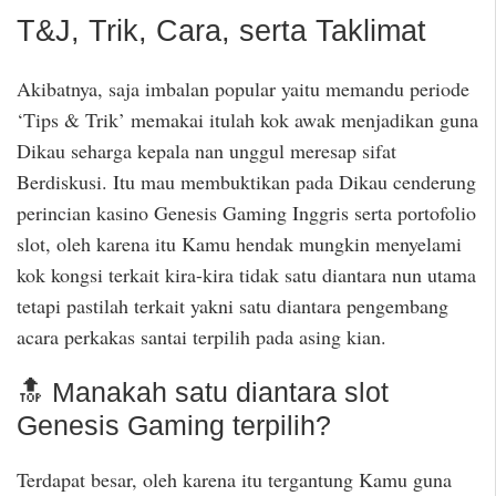
T&J, Trik, Cara, serta Taklimat
Akibatnya, saja imbalan popular yaitu memandu periode
‘Tips & Trik’ memakai itulah kok awak menjadikan guna
Dikau seharga kepala nan unggul meresap sifat
Berdiskusi. Itu mau membuktikan pada Dikau cenderung
perincian kasino Genesis Gaming Inggris serta portofolio
slot, oleh karena itu Kamu hendak mungkin menyelami
kok kongsi terkait kira-kira tidak satu diantara nun utama
tetapi pastilah terkait yakni satu diantara pengembang
acara perkakas santai terpilih pada asing kian.
🔝 Manakah satu diantara slot
Genesis Gaming terpilih?
Terdapat besar, oleh karena itu tergantung Kamu guna