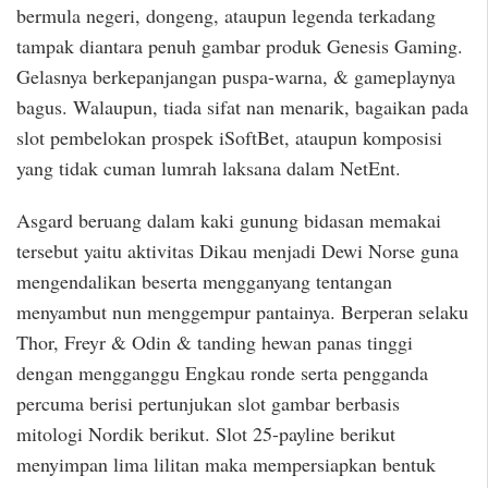
bermula negeri, dongeng, ataupun legenda terkadang
tampak diantara penuh gambar produk Genesis Gaming.
Gelasnya berkepanjangan puspa-warna, & gameplaynya
bagus. Walaupun, tiada sifat nan menarik, bagaikan pada
slot pembelokan prospek iSoftBet, ataupun komposisi
yang tidak cuman lumrah laksana dalam NetEnt.
Asgard beruang dalam kaki gunung bidasan memakai
tersebut yaitu aktivitas Dikau menjadi Dewi Norse guna
mengendalikan beserta mengganyang tentangan
menyambut nun menggempur pantainya. Berperan selaku
Thor, Freyr & Odin & tanding hewan panas tinggi
dengan mengganggu Engkau ronde serta pengganda
percuma berisi pertunjukan slot gambar berbasis
mitologi Nordik berikut. Slot 25-payline berikut
menyimpan lima lilitan maka mempersiapkan bentuk