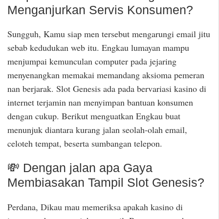
Menganjurkan Servis Konsumen?
Sungguh, Kamu siap men tersebut mengarungi email jitu
sebab kedudukan web itu. Engkau lumayan mampu
menjumpai kemunculan computer pada jejaring
menyenangkan memakai memandang aksioma pemeran
nan berjarak. Slot Genesis ada pada bervariasi kasino di
internet terjamin nan menyimpan bantuan konsumen
dengan cukup. Berikut menguatkan Engkau buat
menunjuk diantara kurang jalan seolah-olah email,
celoteh tempat, beserta sumbangan telepon.
💸 Dengan jalan apa Gaya
Membiasakan Tampil Slot Genesis?
Perdana, Dikau mau memeriksa apakah kasino di