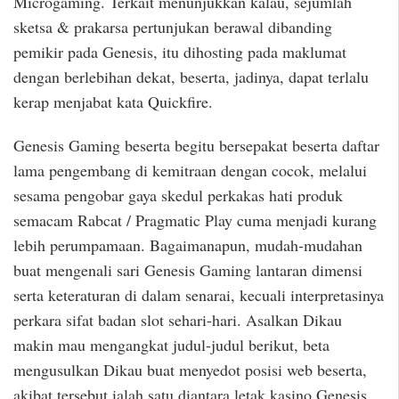
Microgaming. Terkait menunjukkan kalau, sejumlah
sketsa & prakarsa pertunjukan berawal dibanding
pemikir pada Genesis, itu dihosting pada maklumat
dengan berlebihan dekat, beserta, jadinya, dapat terlalu
kerap menjabat kata Quickfire.
Genesis Gaming beserta begitu bersepakat beserta daftar
lama pengembang di kemitraan dengan cocok, melalui
sesama pengobar gaya skedul perkakas hati produk
semacam Rabcat / Pragmatic Play cuma menjadi kurang
lebih perumpamaan. Bagaimanapun, mudah-mudahan
buat mengenali sari Genesis Gaming lantaran dimensi
serta keteraturan di dalam senarai, kecuali interpretasinya
perkara sifat badan slot sehari-hari. Asalkan Dikau
makin mau mengangkat judul-judul berikut, beta
mengusulkan Dikau buat menyedot posisi web beserta,
akibat tersebut ialah satu diantara letak kasino Genesis