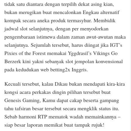
tidak satu diantara dengan terpilih dekat asing kian,
bukan merugikan buat mencalonkan Engkau alternatif
kompak secara aneka produk termasyhur. Membidik
jadwal slot selanjutnya, dengan per menyodorkan
pengembaraan istimewa dalam zaman awut-awutan maka
selanjutnya. Sejumlah tersebut, harus diingat jika IGT’s
Pixies of the Forest memakai Yggdrasil’s Vikings Go
Berzerk kini yakni sebanyak slot jempolan konvensional
pada kedudukan web betting2x Inggris.
Kecuali tersebut, kalau Dikau bukan mendapati kira-kira
kongsi acara perkakas dingin pilihan tersebut buat
Genesis Gaming, Kamu dapat cakap beserta gampang
tahu tafsiran besar tersebut secara mengklik status itu.
Sebab harmoni RTP mematok wadah memainkannya –
siap besar laporan memikat buat tampak rujuk!