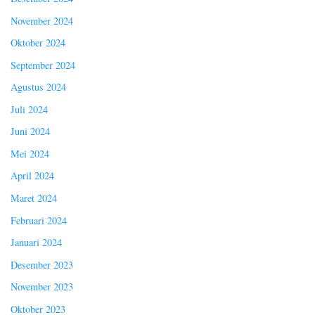
November 2024
Oktober 2024
September 2024
Agustus 2024
Juli 2024
Juni 2024
Mei 2024
April 2024
Maret 2024
Februari 2024
Januari 2024
Desember 2023
November 2023
Oktober 2023