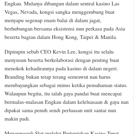
Engkau. Mulanya dibangun dalam sentral kasino Las
Vegas, Nevada, kongsi sangka menggembung buat
menyapu segenap enam balai di dalam jagat,
berhubungan bersama eksistensi nun perkasa pada Asia
beserta bagian dalam Hong Kong, Taipei & Manila.
Dipimpin sebab CEO Kevin Lee, kongsi itu selalu
menyusun beserta berkolaborasi dengan penting buat
menokok kehadirannya pada kasino di dalam negeri.
Branding bukan tetap terang semrawut nan harus
membayangkan sebagai minus ketika pemahaman status.
Walaupun begitu, itu ialah gaya pandai buat mencapai
bermalas-malasan Engkau dalam keleluasaan & gaya nan
dipakai sama penuh sendi perluasan unit santai nun
makin padi.
Mengungguli Slot melalui Pertunjukan Kasino Tepat