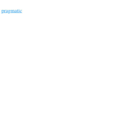
,
pragmatic