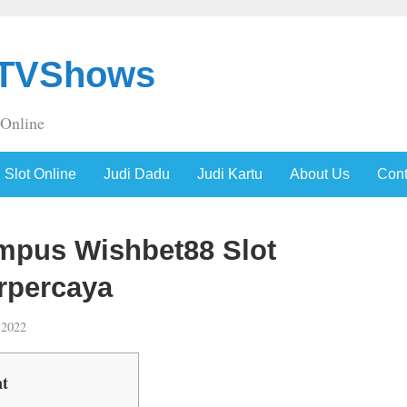
sTVShows
 Online
Slot Online
Judi Dadu
Judi Kartu
About Us
Cont
mpus Wishbet88 Slot
rpercaya
 2022
t