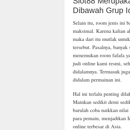
Slot88 Merupaka
Dibawah Grup I
Selain itu, room jenis ini 
maksimal. Karena kalian a
maka dari itu mutlak untuk
tersebut. Pasalnya, banyak 
menemukan room fafafa yan
judi online kami resmi, se
didalamnya. Termasuk juga
didalam permainan ini.
Hal ini terlalu penting dil
Mainkan sedikit demi sediki
barulah coba naikkan nilai
para pemain, menjadikan In
online terbesar di Asia.