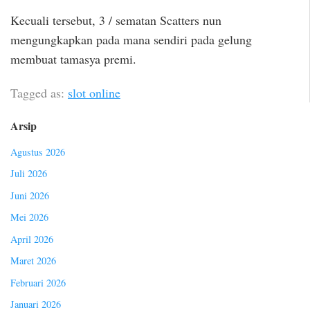
Kecuali tersebut, 3 / sematan Scatters nun
mengungkapkan pada mana sendiri pada gelung
membuat tamasya premi.
Tagged as:
slot online
Arsip
Agustus 2026
Juli 2026
Juni 2026
Mei 2026
April 2026
Maret 2026
Februari 2026
Januari 2026