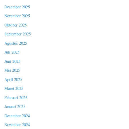
Desember 2025
November 2025
Oktober 2025
September 2025
Agustus 2025
Juli 2025
Juni 2025
Mei 2025
April 2025
Maret 2025
Februari 2025
Januari 2025
Desember 2024
November 2024