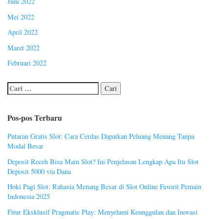
Juni 2022
Mei 2022
April 2022
Maret 2022
Februari 2022
Pos-pos Terbaru
Putaran Gratis Slot: Cara Cerdas Dapatkan Peluang Menang Tanpa
Modal Besar
Deposit Receh Bisa Main Slot? Ini Penjelasan Lengkap Apa Itu Slot
Deposit 5000 via Dana
Hoki Pagi Slot: Rahasia Menang Besar di Slot Online Favorit Pemain
Indonesia 2025
Fitur Eksklusif Pragmatic Play: Menyelami Keunggulan dan Inovasi