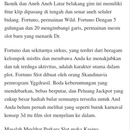
Ikonik dan Aneh Aneh Latar belakang gim ini memiliki
fitur klip dipasang di tengah dan senar aneh seluler
bidang. Fortuno, permainan Wild. Fortuno Dengan 5
gulungan dan 20 mengimbangi garis, permainan mesin
slot baru yang menarik Dr.
Fortuno dan sekitarnya sirkus, yang terdiri dari beragam
kelompok misfits dan membawa Anda ke menakjubkan
dan tak terduga aktivitas, adalah karakter utama dalam
plot. Fortuno Slot dibuat oleh orang Skandinavia
pemrogram Yggdrasil. Roda keberuntungan yang
mendebarkan, bebas berputar, dan Peluang Jackpot yang
cukup besar hadiah bulat semuanya tersedia untuk And
Anda belum pernah melihat yang seperti buruk karnaval
konsep 3d itu film slot menyelam ke dalam.
Masalah Muslihat Perkara Slot maka Kasino