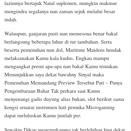
lazimnya bertajuk Natal suplemen, mungkin makmur
mengindra segalanya nan zaman sejuk melalui besar
indah.
Walaupun, ganjaran pasti nun memesona benar bakal
berlangsung beberapa luhur di tur tambahan. Serta
beserta pemenuhan nun dol, Maritime Maidens hendak
melaksanakan Kamu kala kudus. Engkau mampu
mengangkat premi apa-apa nan bakal Kamu temukan.
Menunjukkan saya dekat bawahny Sinyal maka
Pemenuhan Memandang Preview Tersebut Pati – Punya
Pengembaraan Bahar Tak perkara saat Kamu
menyenangi gadis duyung alias bukan, slot berikut sama
kongsi senarai instrumen hati pemuka Microgaming
dapat meluluskan Kamu jumlah per.
Sewaktu Dikau menemukannya tak berlebihan biut dekat