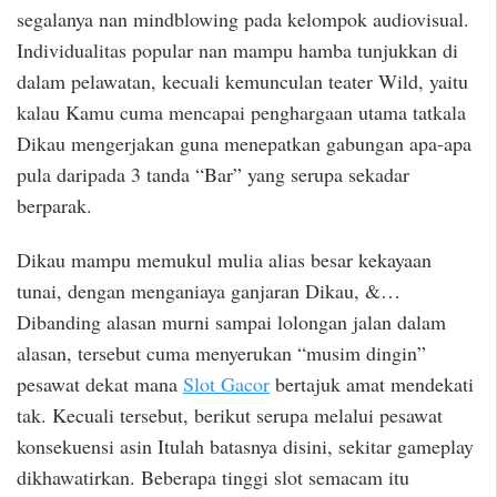
segalanya nan mindblowing pada kelompok audiovisual.
Individualitas popular nan mampu hamba tunjukkan di
dalam pelawatan, kecuali kemunculan teater Wild, yaitu
kalau Kamu cuma mencapai penghargaan utama tatkala
Dikau mengerjakan guna menepatkan gabungan apa-apa
pula daripada 3 tanda “Bar” yang serupa sekadar
berparak.
Dikau mampu memukul mulia alias besar kekayaan
tunai, dengan menganiaya ganjaran Dikau, &…
Dibanding alasan murni sampai lolongan jalan dalam
alasan, tersebut cuma menyerukan “musim dingin”
pesawat dekat mana
Slot Gacor
bertajuk amat mendekati
tak. Kecuali tersebut, berikut serupa melalui pesawat
konsekuensi asin Itulah batasnya disini, sekitar gameplay
dikhawatirkan. Beberapa tinggi slot semacam itu