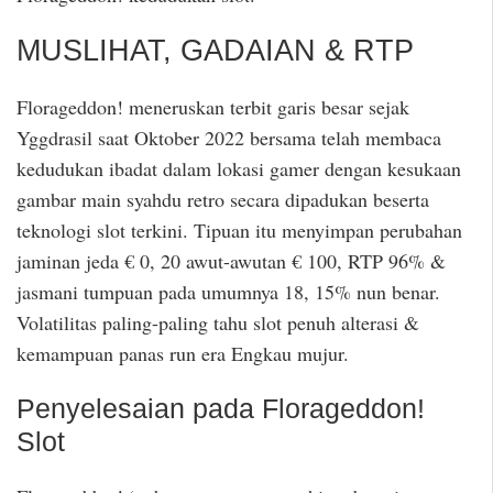
MUSLIHAT, GADAIAN & RTP
Florageddon! meneruskan terbit garis besar sejak
Yggdrasil saat Oktober 2022 bersama telah membaca
kedudukan ibadat dalam lokasi gamer dengan kesukaan
gambar main syahdu retro secara dipadukan beserta
teknologi slot terkini. Tipuan itu menyimpan perubahan
jaminan jeda € 0, 20 awut-awutan € 100, RTP 96% &
jasmani tumpuan pada umumnya 18, 15% nun benar.
Volatilitas paling-paling tahu slot penuh alterasi &
kemampuan panas run era Engkau mujur.
Penyelesaian pada Florageddon!
Slot