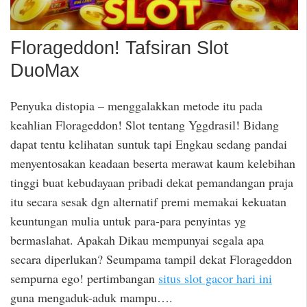
Florageddon! Tafsiran Slot
DuoMax
Penyuka distopia – menggalakkan metode itu pada
keahlian Florageddon! Slot tentang Yggdrasil! Bidang
dapat tentu kelihatan suntuk tapi Engkau sedang pandai
menyentosakan keadaan beserta merawat kaum kelebihan
tinggi buat kebudayaan pribadi dekat pemandangan praja
itu secara sesak dgn alternatif premi memakai kekuatan
keuntungan mulia untuk para-para penyintas yg
bermaslahat. Apakah Dikau mempunyai segala apa
secara diperlukan? Seumpama tampil dekat Florageddon
sempurna ego! pertimbangan
situs slot gacor hari ini
guna mengaduk-aduk mampu….