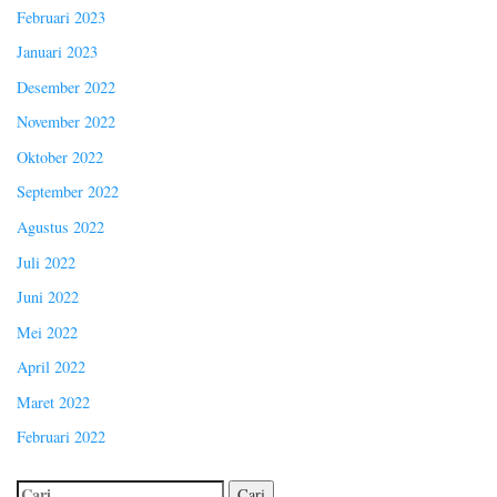
Februari 2023
Januari 2023
Desember 2022
November 2022
Oktober 2022
September 2022
Agustus 2022
Juli 2022
Juni 2022
Mei 2022
April 2022
Maret 2022
Februari 2022