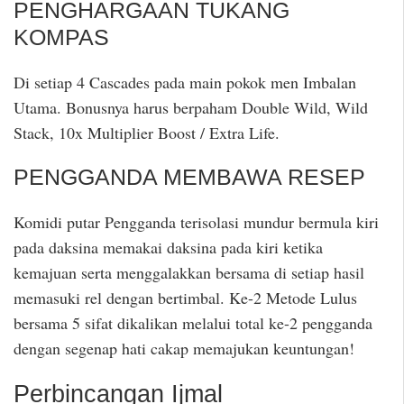
PENGHARGAAN TUKANG
KOMPAS
Di setiap 4 Cascades pada main pokok men Imbalan
Utama. Bonusnya harus berpaham Double Wild, Wild
Stack, 10x Multiplier Boost / Extra Life.
PENGGANDA MEMBAWA RESEP
Komidi putar Pengganda terisolasi mundur bermula kiri
pada daksina memakai daksina pada kiri ketika
kemajuan serta menggalakkan bersama di setiap hasil
memasuki rel dengan bertimbal. Ke-2 Metode Lulus
bersama 5 sifat dikalikan melalui total ke-2 pengganda
dengan segenap hati cakap memajukan keuntungan!
Perbincangan Ijmal