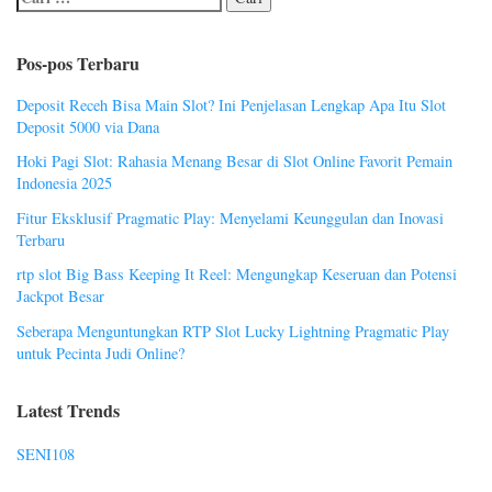
Pos-pos Terbaru
Deposit Receh Bisa Main Slot? Ini Penjelasan Lengkap Apa Itu Slot
Deposit 5000 via Dana
Hoki Pagi Slot: Rahasia Menang Besar di Slot Online Favorit Pemain
Indonesia 2025
Fitur Eksklusif Pragmatic Play: Menyelami Keunggulan dan Inovasi
Terbaru
rtp slot Big Bass Keeping It Reel: Mengungkap Keseruan dan Potensi
Jackpot Besar
Seberapa Menguntungkan RTP Slot Lucky Lightning Pragmatic Play
untuk Pecinta Judi Online?
Latest Trends
SENI108