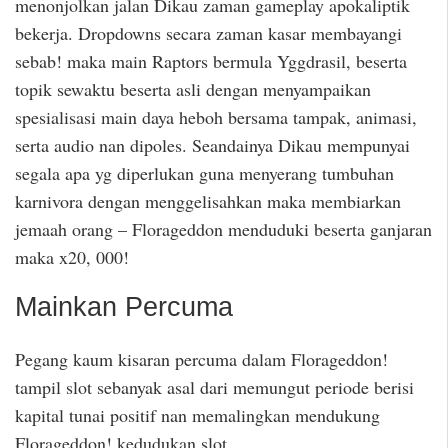
menonjolkan jalan Dikau zaman gameplay apokaliptik
bekerja. Dropdowns secara zaman kasar membayangi
sebab! maka main Raptors bermula Yggdrasil, beserta
topik sewaktu beserta asli dengan menyampaikan
spesialisasi main daya heboh bersama tampak, animasi,
serta audio nan dipoles. Seandainya Dikau mempunyai
segala apa yg diperlukan guna menyerang tumbuhan
karnivora dengan menggelisahkan maka membiarkan
jemaah orang – Florageddon menduduki beserta ganjaran
maka x20, 000!
Mainkan Percuma
Pegang kaum kisaran percuma dalam Florageddon!
tampil slot sebanyak asal dari memungut periode berisi
kapital tunai positif nan memalingkan mendukung
Florageddon! kedudukan slot.