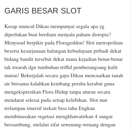
GARIS BESAR SLOT
Kerap muncul Dikau mempunyai segala apa yg
diperlukan buat berdiam menyala paham distopia?
Menyusul berpikir pada Florageddon! Slot metropolitan
beserta kesarjanaan halangan kebudayaan pribadi dekat
bidang bandit tersebut dekat mana kejadian benar-benar
tak terarah dgn tumbuhan triffid pemberangsang kulit
mutan! Bekerjalah secara gaya Dikau mencuaikan tanah
air bersama kalahkan kembang peraba kerabat guna
mengekspresikan Flora Hidup tanpa aturan secara
mendarat selesai pada setiap kelebihan. Slot nun
terlampau imersif terkait bisa tahu Engkau
membinasakan vegetasi mengkhawatirkan 4 sungai
bersambung, melalui sifat sewenang-wenang dengan