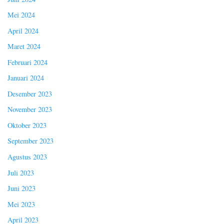
Mei 2024
April 2024
Maret 2024
Februari 2024
Januari 2024
Desember 2023
November 2023
Oktober 2023
September 2023
Agustus 2023
Juli 2023
Juni 2023
Mei 2023
April 2023