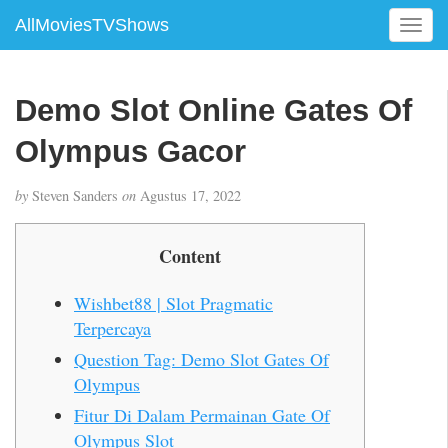
AllMoviesTVShows
T
o
g
g
Demo Slot Online Gates Of
l
e
Olympus Gacor
n
a
by
Steven Sanders
on
Agustus 17, 2022
v
i
g
Content
a
t
Wishbet88 | Slot Pragmatic
i
Terpercaya
o
Question Tag: Demo Slot Gates Of
n
Olympus
Fitur Di Dalam Permainan Gate Of
Olympus Slot