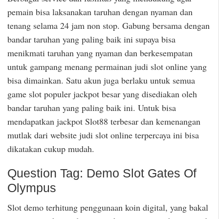
pemain bisa laksanakan taruhan dengan nyaman dan
tenang selama 24 jam non stop. Gabung bersama dengan
bandar taruhan yang paling baik ini supaya bisa
menikmati taruhan yang nyaman dan berkesempatan
untuk gampang menang permainan judi slot online yang
bisa dimainkan. Satu akun juga berlaku untuk semua
game slot populer jackpot besar yang disediakan oleh
bandar taruhan yang paling baik ini. Untuk bisa
mendapatkan jackpot Slot88 terbesar dan kemenangan
mutlak dari website judi slot online terpercaya ini bisa
dikatakan cukup mudah.
Question Tag: Demo Slot Gates Of
Olympus
Slot demo terhitung penggunaan koin digital, yang bakal