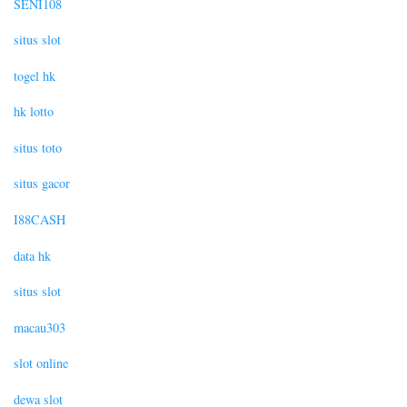
SENI108
situs slot
togel hk
hk lotto
situs toto
situs gacor
I88CASH
data hk
situs slot
macau303
slot online
dewa slot