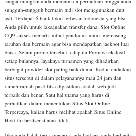
sangat mungkin anda memainkan permainan hingga anda
sungguh-sungguh bermain judi slot menggunakan duit
asli. Terdapat 6 bank lokal terbesar Indonesia yang bisa
Anda pilih untuk laksanakan transfer dana. Slot Online
CQ9 sukses menarik minat penduduk untuk memasang
taruhan dan bermain agar bisa mendapatkan jackpot luar
biasa. Selain promo tersebut, adapula Promosi ekslusif
setiap bulannya, layaknya turnamen yang dihadirkan
berbagai provider slot paling baik dunia. Kedua andaikan
situs tersebut di dalam pelayanannya mau 24 jam dan
ramah-ramah pasti bisa dipastikan adalah web judi
terbaik dan benar. Satu hal utama yang harus di
perhatikan dalam menentukan Situs Slot Online
Terpercaya, kalian harus melihat apakah Situs Online
Hoki itu berlisensi atau tidak.
Jika anda kalah terus menerus, ada baiknya anda berhenti