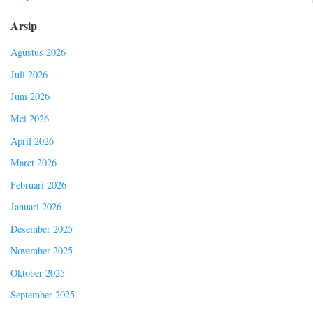
Arsip
Agustus 2026
Juli 2026
Juni 2026
Mei 2026
April 2026
Maret 2026
Februari 2026
Januari 2026
Desember 2025
November 2025
Oktober 2025
September 2025