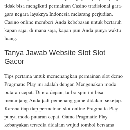
tidak bisa mengikuti permainan Casino tradisional gara-
gara negara layaknya Indonesia melarang perjudian.
Casino online memberi Anda kebebasan untuk bertaruh
kapan saja, di mana saja, kapan pun Anda punya waktu
luang.
Tanya Jawab Website Slot Slot
Gacor
Tips pertama untuk memenangkan permainan slot demo
Pragmatic Play ini adalah dengan Mengenakan mode
putaran cepat. Di era depan, turbo spin ini bisa
menunjang Anda jadi pemenang game didalam sekejap.
Karena tiap tiap permainan slot online Pragmatic Play
punya mode putaran cepat. Game Pragmatic Play
kebanyakan tersedia didalam wujud tombol bersama