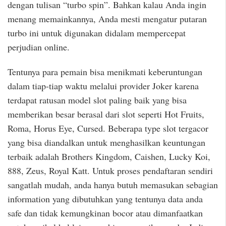
dengan tulisan “turbo spin”. Bahkan kalau Anda ingin
menang memainkannya, Anda mesti mengatur putaran
turbo ini untuk digunakan didalam mempercepat
perjudian online.
Tentunya para pemain bisa menikmati keberuntungan
dalam tiap-tiap waktu melalui provider Joker karena
terdapat ratusan model slot paling baik yang bisa
memberikan besar berasal dari slot seperti Hot Fruits,
Roma, Horus Eye, Cursed. Beberapa type slot tergacor
yang bisa diandalkan untuk menghasilkan keuntungan
terbaik adalah Brothers Kingdom, Caishen, Lucky Koi,
888, Zeus, Royal Katt. Untuk proses pendaftaran sendiri
sangatlah mudah, anda hanya butuh memasukan sebagian
information yang dibutuhkan yang tentunya data anda
safe dan tidak kemungkinan bocor atau dimanfaatkan