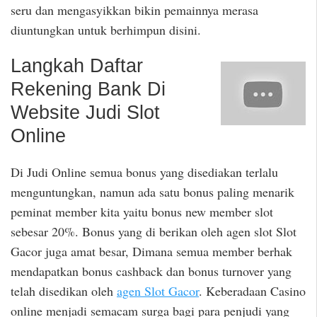
seru dan mengasyikkan bikin pemainnya merasa
diuntungkan untuk berhimpun disini.
Langkah Daftar
Rekening Bank Di
Website Judi Slot
Online
Di Judi Online semua bonus yang disediakan terlalu
menguntungkan, namun ada satu bonus paling menarik
peminat member kita yaitu bonus new member slot
sebesar 20%. Bonus yang di berikan oleh agen slot Slot
Gacor juga amat besar, Dimana semua member berhak
mendapatkan bonus cashback dan bonus turnover yang
telah disedikan oleh
agen Slot Gacor
. Keberadaan Casino
online menjadi semacam surga bagi para penjudi yang