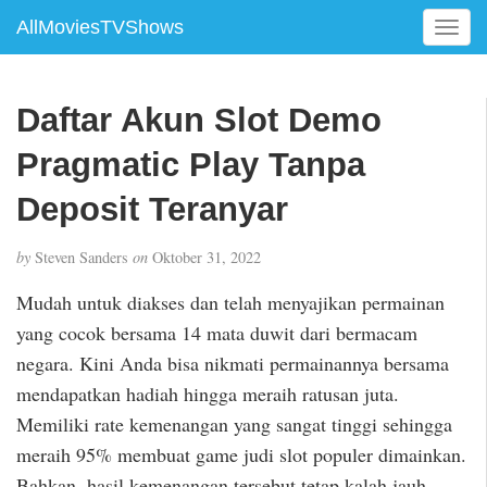
AllMoviesTVShows
T
o
g
g
Daftar Akun Slot Demo
l
e
Pragmatic Play Tanpa
n
a
Deposit Teranyar
v
i
by
Steven Sanders
on
Oktober 31, 2022
g
a
Mudah untuk diakses dan telah menyajikan permainan
t
yang cocok bersama 14 mata duwit dari bermacam
i
negara. Kini Anda bisa nikmati permainannya bersama
o
n
mendapatkan hadiah hingga meraih ratusan juta.
Memiliki rate kemenangan yang sangat tinggi sehingga
meraih 95% membuat game judi slot populer dimainkan.
Bahkan, hasil kemenangan tersebut tetap kalah jauh