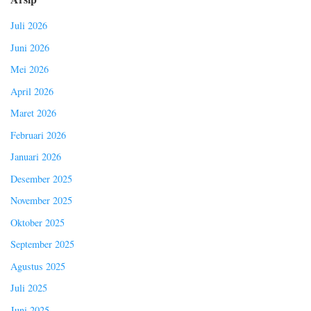
Juli 2026
Juni 2026
Mei 2026
April 2026
Maret 2026
Februari 2026
Januari 2026
Desember 2025
November 2025
Oktober 2025
September 2025
Agustus 2025
Juli 2025
Juni 2025