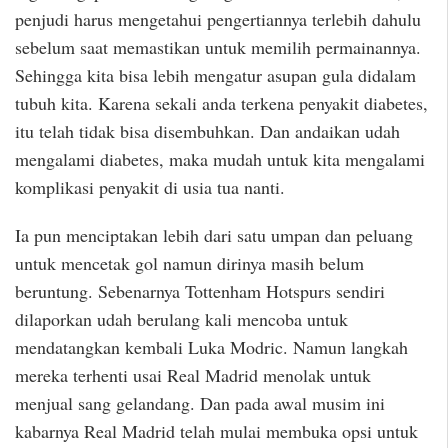
penjudi harus mengetahui pengertiannya terlebih dahulu
sebelum saat memastikan untuk memilih permainannya.
Sehingga kita bisa lebih mengatur asupan gula didalam
tubuh kita. Karena sekali anda terkena penyakit diabetes,
itu telah tidak bisa disembuhkan. Dan andaikan udah
mengalami diabetes, maka mudah untuk kita mengalami
komplikasi penyakit di usia tua nanti.
Ia pun menciptakan lebih dari satu umpan dan peluang
untuk mencetak gol namun dirinya masih belum
beruntung. Sebenarnya Tottenham Hotspurs sendiri
dilaporkan udah berulang kali mencoba untuk
mendatangkan kembali Luka Modric. Namun langkah
mereka terhenti usai Real Madrid menolak untuk
menjual sang gelandang. Dan pada awal musim ini
kabarnya Real Madrid telah mulai membuka opsi untuk