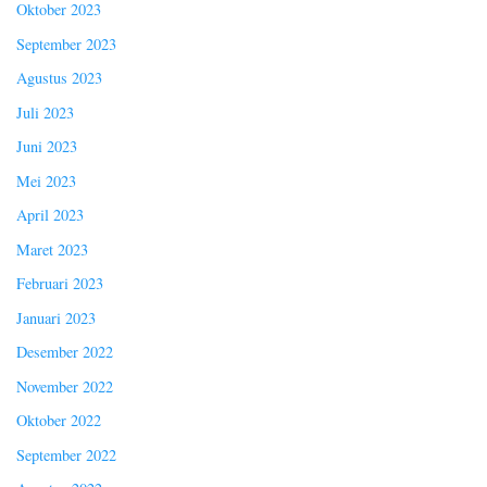
Oktober 2023
September 2023
Agustus 2023
Juli 2023
Juni 2023
Mei 2023
April 2023
Maret 2023
Februari 2023
Januari 2023
Desember 2022
November 2022
Oktober 2022
September 2022