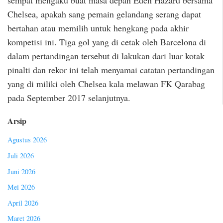
Chelsea, apakah sang pemain gelandang serang dapat
bertahan atau memilih untuk hengkang pada akhir
kompetisi ini. Tiga gol yang di cetak oleh Barcelona di
dalam pertandingan tersebut di lakukan dari luar kotak
pinalti dan rekor ini telah menyamai catatan pertandingan
yang di miliki oleh Chelsea kala melawan FK Qarabag
pada September 2017 selanjutnya.
Arsip
Agustus 2026
Juli 2026
Juni 2026
Mei 2026
April 2026
Maret 2026