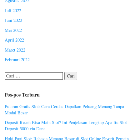
Agustus 2022
Juli 2022
Juni 2022
Mei 2022
April 2022
Maret 2022
Februari 2022
Pos-pos Terbaru
Putaran Gratis Slot: Cara Cerdas Dapatkan Peluang Menang Tanpa
Modal Besar
Deposit Receh Bisa Main Slot? Ini Penjelasan Lengkap Apa Itu Slot
Deposit 5000 via Dana
Hoki Pagi Slot: Rahasia Menang Besar di Slot Online Favorit Pemain