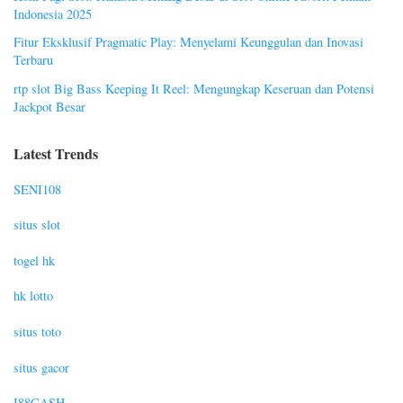
Indonesia 2025
Fitur Eksklusif Pragmatic Play: Menyelami Keunggulan dan Inovasi
Terbaru
rtp slot Big Bass Keeping It Reel: Mengungkap Keseruan dan Potensi
Jackpot Besar
Latest Trends
SENI108
situs slot
togel hk
hk lotto
situs toto
situs gacor
I88CASH