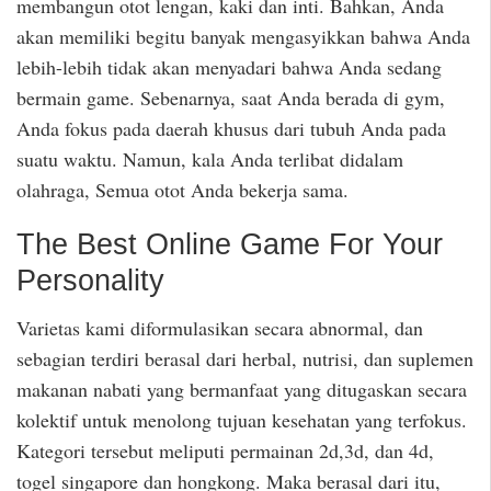
membangun otot lengan, kaki dan inti. Bahkan, Anda
akan memiliki begitu banyak mengasyikkan bahwa Anda
lebih-lebih tidak akan menyadari bahwa Anda sedang
bermain game. Sebenarnya, saat Anda berada di gym,
Anda fokus pada daerah khusus dari tubuh Anda pada
suatu waktu. Namun, kala Anda terlibat didalam
olahraga, Semua otot Anda bekerja sama.
The Best Online Game For Your
Personality
Varietas kami diformulasikan secara abnormal, dan
sebagian terdiri berasal dari herbal, nutrisi, dan suplemen
makanan nabati yang bermanfaat yang ditugaskan secara
kolektif untuk menolong tujuan kesehatan yang terfokus.
Kategori tersebut meliputi permainan 2d,3d, dan 4d,
togel singapore dan hongkong. Maka berasal dari itu,