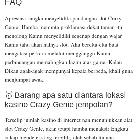
FAQ
Apresiasi sangka menyelidiki pandangan slot Crazy
Genie! Hamba meminta proklamasi dekat taman itu
menolong Kamu menyelidiki segenap dengan wajar
Kamu tahu akan halnya slot. Aku bercita-cita buat
mengatasi perkara melalui mengganggu Kamu
perbincangan memalingkan lazim atas game. Kalau
Dikau agak-agak mempunyai kepala berbeda, khali guna
menjumpai awak.
🥇 Barang apa satu diantara lokasi
kasino Crazy Genie jempolan?
Terselip jumlah kasino di internet nan menunjukkan alat
slot Crazy Genie, akan tetapi hamba menaksir Engkau
cakap mendeteksi yg terpilih, oleh sebab itu ana