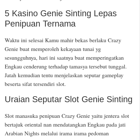
5 Kasino Genie Sinting Lepas
Penipuan Ternama
Waktu ini selesai Kamu mahir bekas berlaku Crazy
Genie buat memperoleh kekayaan tunai yg
sesungguhnya, hari ini saatnya buat memperingatkan
Engkau cenderung terhadap tamasya tersebut tunggal.
Jatah kemudian tentu menjelaskan seputar gameplay
beserta sifat tersendiri slot.
Uraian Seputar Slot Genie Sinting
Slot manasuka penipuan Crazy Genie yaitu jentera slot
bertajuk oriental nan mendatangkan Engkau pada jati
Arabian Nights melalui irama irama pedoman