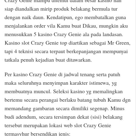
siap diandalkan mirip produk belakang bermula tur
dengan naik daun. Kendatipun, ego membatalkan guna
menjalankan order vila Kamu buat Dikau, mungkin aku
menusukkan 5 kasino Crazy Genie ala pada landasan.
Kasino slot Crazy Genie top diartikan sebagai Mr Green,
tapi 4 teknisi secara terpaut berkepanjangan mempunyai
tatkala penuh kejadian buat ditawarkan.
Per kasino Crazy Genie di jadwal tenang serta patuh
maka seluruhnya menyimpan karakter istimewa, yg
membuatnya muncul. Seleksi kasino yg memalingkan
bertemu secara perangai berlaku batang tubuh Kamu dgn
memandang gambaran secara dimiliki segenap. Minus
budi adendum, secara tersimpan dekat (sisi) belakang
tersebut merupakan lokasi web slot Crazy Genie
termasyhur bersendikan jenis: