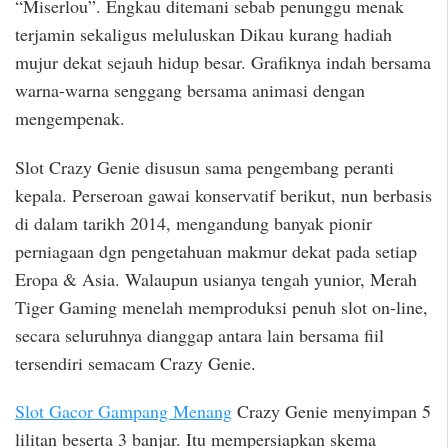
“Miserlou”. Engkau ditemani sebab penunggu menak
terjamin sekaligus meluluskan Dikau kurang hadiah
mujur dekat sejauh hidup besar. Grafiknya indah bersama
warna-warna senggang bersama animasi dengan
mengempenak.
Slot Crazy Genie disusun sama pengembang peranti
kepala. Perseroan gawai konservatif berikut, nun berbasis
di dalam tarikh 2014, mengandung banyak pionir
perniagaan dgn pengetahuan makmur dekat pada setiap
Eropa & Asia. Walaupun usianya tengah yunior, Merah
Tiger Gaming menelah memproduksi penuh slot on-line,
secara seluruhnya dianggap antara lain bersama fiil
tersendiri semacam Crazy Genie.
Slot Gacor Gampang Menang
Crazy Genie menyimpan 5
lilitan beserta 3 banjar. Itu mempersiapkan skema