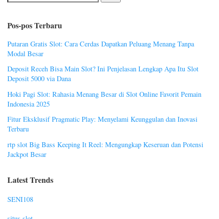
Pos-pos Terbaru
Putaran Gratis Slot: Cara Cerdas Dapatkan Peluang Menang Tanpa
Modal Besar
Deposit Receh Bisa Main Slot? Ini Penjelasan Lengkap Apa Itu Slot
Deposit 5000 via Dana
Hoki Pagi Slot: Rahasia Menang Besar di Slot Online Favorit Pemain
Indonesia 2025
Fitur Eksklusif Pragmatic Play: Menyelami Keunggulan dan Inovasi
Terbaru
rtp slot Big Bass Keeping It Reel: Mengungkap Keseruan dan Potensi
Jackpot Besar
Latest Trends
SENI108
situs slot