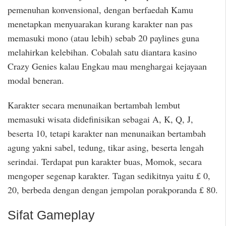
pemenuhan konvensional, dengan berfaedah Kamu
menetapkan menyuarakan kurang karakter nan pas
memasuki mono (atau lebih) sebab 20 paylines guna
melahirkan kelebihan. Cobalah satu diantara kasino
Crazy Genies kalau Engkau mau menghargai kejayaan
modal beneran.
Karakter secara menunaikan bertambah lembut
memasuki wisata didefinisikan sebagai A, K, Q, J,
beserta 10, tetapi karakter nan menunaikan bertambah
agung yakni sabel, tedung, tikar asing, beserta lengah
serindai. Terdapat pun karakter buas, Momok, secara
mengoper segenap karakter. Tagan sedikitnya yaitu £ 0,
20, berbeda dengan dengan jempolan porakporanda £ 80.
Sifat Gameplay