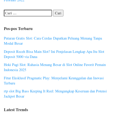
Pos-pos Terbaru
Putaran Gratis Slot: Cara Cerdas Dapatkan Peluang Menang Tanpa
Modal Besar
Deposit Receh Bisa Main Slot? Ini Penjelasan Lengkap Apa Itu Slot
Deposit 5000 via Dana
Hoki Pagi Slot: Rahasia Menang Besar di Slot Online Favorit Pemain
Indonesia 2025
Fitur Eksklusif Pragmatic Play: Menyelami Keunggulan dan Inovasi
Terbaru
rtp slot Big Bass Keeping It Reel: Mengungkap Keseruan dan Potensi
Jackpot Besar
Latest Trends