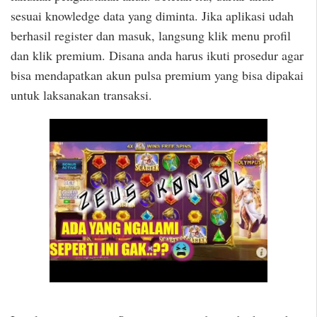
sesuai knowledge data yang diminta. Jika aplikasi udah
berhasil register dan masuk, langsung klik menu profil
dan klik premium. Disana anda harus ikuti prosedur agar
bisa mendapatkan akun pulsa premium yang bisa dipakai
untuk laksanakan transaksi.