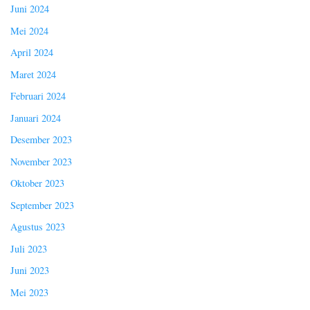
Juni 2024
Mei 2024
April 2024
Maret 2024
Februari 2024
Januari 2024
Desember 2023
November 2023
Oktober 2023
September 2023
Agustus 2023
Juli 2023
Juni 2023
Mei 2023