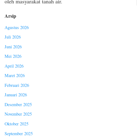
oleh masyarakat tanah air.
Arsip
Agustus 2026
Juli 2026
Juni 2026
Mei 2026
April 2026
Maret 2026
Februari 2026
Januari 2026
Desember 2025
November 2025
Oktober 2025
September 2025