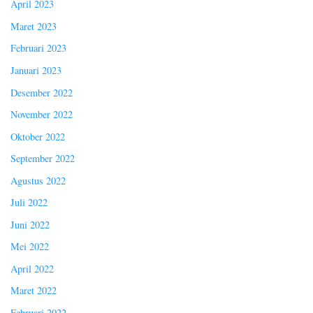
April 2023
Maret 2023
Februari 2023
Januari 2023
Desember 2022
November 2022
Oktober 2022
September 2022
Agustus 2022
Juli 2022
Juni 2022
Mei 2022
April 2022
Maret 2022
Februari 2022