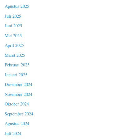
Agustus 2025
Juli 2025
Juni 2025
Mei 2025
April 2025
Maret 2025
Februari 2025
Januari 2025
Desember 2024
November 2024
Oktober 2024
September 2024
Agustus 2024
Juli 2024