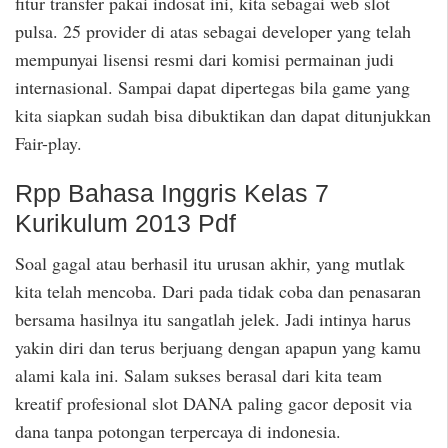
fitur transfer pakai indosat ini, kita sebagai web slot
pulsa. 25 provider di atas sebagai developer yang telah
mempunyai lisensi resmi dari komisi permainan judi
internasional. Sampai dapat dipertegas bila game yang
kita siapkan sudah bisa dibuktikan dan dapat ditunjukkan
Fair-play.
Rpp Bahasa Inggris Kelas 7
Kurikulum 2013 Pdf
Soal gagal atau berhasil itu urusan akhir, yang mutlak
kita telah mencoba. Dari pada tidak coba dan penasaran
bersama hasilnya itu sangatlah jelek. Jadi intinya harus
yakin diri dan terus berjuang dengan apapun yang kamu
alami kala ini. Salam sukses berasal dari kita team
kreatif profesional slot DANA paling gacor deposit via
dana tanpa potongan terpercaya di indonesia.