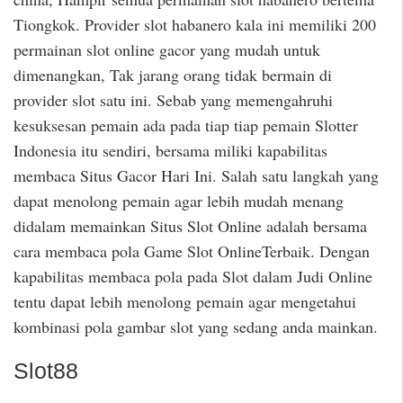
Tiongkok. Provider slot habanero kala ini memiliki 200
permainan slot online gacor yang mudah untuk
dimenangkan, Tak jarang orang tidak bermain di
provider slot satu ini. Sebab yang memengahruhi
kesuksesan pemain ada pada tiap tiap pemain Slotter
Indonesia itu sendiri, bersama miliki kapabilitas
membaca Situs Gacor Hari Ini. Salah satu langkah yang
dapat menolong pemain agar lebih mudah menang
didalam memainkan Situs Slot Online adalah bersama
cara membaca pola Game Slot OnlineTerbaik. Dengan
kapabilitas membaca pola pada Slot dalam Judi Online
tentu dapat lebih menolong pemain agar mengetahui
kombinasi pola gambar slot yang sedang anda mainkan.
Slot88