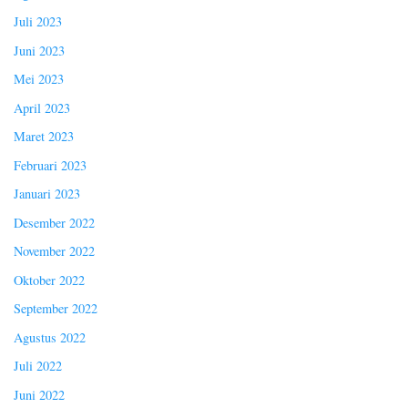
Juli 2023
Juni 2023
Mei 2023
April 2023
Maret 2023
Februari 2023
Januari 2023
Desember 2022
November 2022
Oktober 2022
September 2022
Agustus 2022
Juli 2022
Juni 2022