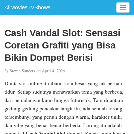
AllMoviesTVShows
T
o
g
g
Cash Vandal Slot: Sensasi
l
e
Coretan Grafiti yang Bisa
n
a
Bikin Dompet Berisi
v
i
by
Steven Sanders
on
April 4, 2026
g
a
Dunia slot online itu ibarat kota besar yang tak pernah
t
tidur. Setiap sudutnya menawarkan tema yang berbeda,
i
dari petualangan kuno hingga futuristik. Tapi di antara
o
n
gedung-gedung pencakar langit itu, ada sebuah lorong
tersembunyi yang penuh dengan warna, karakter unik,
dan vibe yang benar-benar berbeda. Lorong itu adalah
Cash Vandal Slot
tempat si
tinggal. Kalau kamu bosan