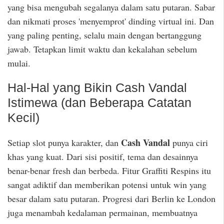
yang bisa mengubah segalanya dalam satu putaran. Sabar
dan nikmati proses 'menyemprot' dinding virtual ini. Dan
yang paling penting, selalu main dengan bertanggung
jawab. Tetapkan limit waktu dan kekalahan sebelum
mulai.
Hal-Hal yang Bikin Cash Vandal
Istimewa (dan Beberapa Catatan
Kecil)
Cash Vandal
Setiap slot punya karakter, dan
punya ciri
khas yang kuat. Dari sisi positif, tema dan desainnya
benar-benar fresh dan berbeda. Fitur Graffiti Respins itu
sangat adiktif dan memberikan potensi untuk win yang
besar dalam satu putaran. Progresi dari Berlin ke London
juga menambah kedalaman permainan, membuatnya