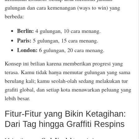
gulungan dan cara kemenangan (ways to win) yang
berbeda:
Berlin:
4 gulungan, 10 cara menang.
Paris:
5 gulungan, 15 cara menang.
London:
6 gulungan, 20 cara menang.
Konsep ini brilian karena memberikan progresi yang
terasa. Kamu tidak hanya memutar gulungan yang sama
berulang kali; kamu seolah-olah sedang melakukan tur
grafiti global, dan setiap kota menawarkan peluang yang
lebih besar.
Fitur-Fitur yang Bikin Ketagihan:
Dari Tag hingga Graffiti Respins