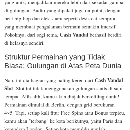
yang unik, menjadikan mereka lebih dari sekadar gambar
di gulungan. Audio yang dipakai juga on point, dengan
beat hip-hop dan efek suara seperti desis cat semprot
yang membuat pengalaman bermain semakin imersif.
Cash Vandal
Pokoknya, dari segi tema,
berhasil berdiri
di kelasnya sendiri.
Struktur Permainan yang Tidak
Biasa: Gulungan di Atas Peta Dunia
Cash Vandal
Nah, ini dia bagian yang paling keren dari
Slot
. Slot ini tidak menggunakan gulungan statis di satu
tempat. Alih-alih, kamu akan diajak berkeliling dunia!
Permainan dimulai di Berlin, dengan grid berukuran
4×5. Tapi, setiap kali fitur Free Spins atau Bonus terpicu,
kamu akan "terbang" ke kota berikutnya, yaitu Paris dan
kemudian London. Setiap kota memiliki jumlah