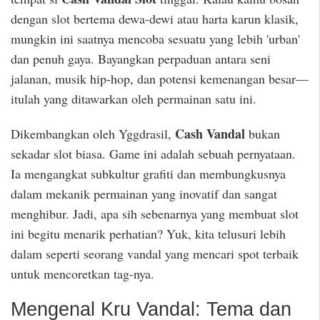
dengan slot bertema dewa-dewi atau harta karun klasik,
mungkin ini saatnya mencoba sesuatu yang lebih 'urban'
dan penuh gaya. Bayangkan perpaduan antara seni
jalanan, musik hip-hop, dan potensi kemenangan besar—
itulah yang ditawarkan oleh permainan satu ini.
Cash Vandal
Dikembangkan oleh Yggdrasil,
bukan
sekadar slot biasa. Game ini adalah sebuah pernyataan.
Ia mengangkat subkultur grafiti dan membungkusnya
dalam mekanik permainan yang inovatif dan sangat
menghibur. Jadi, apa sih sebenarnya yang membuat slot
ini begitu menarik perhatian? Yuk, kita telusuri lebih
dalam seperti seorang vandal yang mencari spot terbaik
untuk mencoretkan tag-nya.
Mengenal Kru Vandal: Tema dan