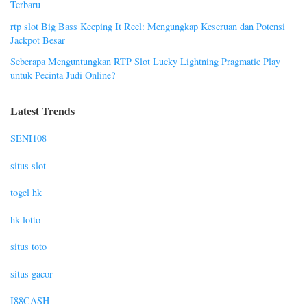
Terbaru
rtp slot Big Bass Keeping It Reel: Mengungkap Keseruan dan Potensi
Jackpot Besar
Seberapa Menguntungkan RTP Slot Lucky Lightning Pragmatic Play
untuk Pecinta Judi Online?
Latest Trends
SENI108
situs slot
togel hk
hk lotto
situs toto
situs gacor
I88CASH