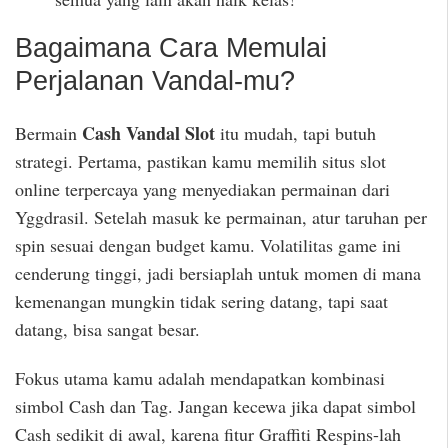
Bagaimana Cara Memulai
Perjalanan Vandal-mu?
Cash Vandal Slot
Bermain
itu mudah, tapi butuh
strategi. Pertama, pastikan kamu memilih situs slot
online terpercaya yang menyediakan permainan dari
Yggdrasil. Setelah masuk ke permainan, atur taruhan per
spin sesuai dengan budget kamu. Volatilitas game ini
cenderung tinggi, jadi bersiaplah untuk momen di mana
kemenangan mungkin tidak sering datang, tapi saat
datang, bisa sangat besar.
Fokus utama kamu adalah mendapatkan kombinasi
simbol Cash dan Tag. Jangan kecewa jika dapat simbol
Cash sedikit di awal, karena fitur Graffiti Respins-lah