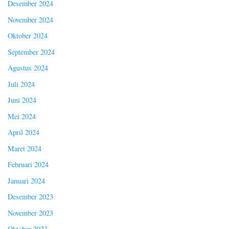
Desember 2024
November 2024
Oktober 2024
September 2024
Agustus 2024
Juli 2024
Juni 2024
Mei 2024
April 2024
Maret 2024
Februari 2024
Januari 2024
Desember 2023
November 2023
Oktober 2023