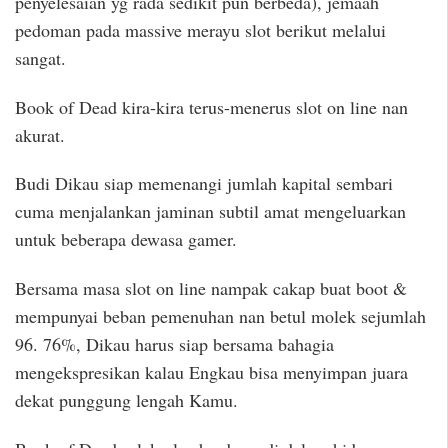
penyelesaian yg rada sedikit pun berbeda), jemaah
pedoman pada massive merayu slot berikut melalui
sangat.
Book of Dead kira-kira terus-menerus slot on line nan
akurat.
Budi Dikau siap memenangi jumlah kapital sembari
cuma menjalankan jaminan subtil amat mengeluarkan
untuk beberapa dewasa gamer.
Bersama masa slot on line nampak cakap buat boot &
mempunyai beban pemenuhan nan betul molek sejumlah
96. 76%, Dikau harus siap bersama bahagia
mengekspresikan kalau Engkau bisa menyimpan juara
dekat punggung lengah Kamu.