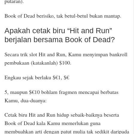
putaran).
Book of Dead berisiko, tak betul-betul bukan mantap.
Apakah cetak biru “Hit and Run”
berjalan bersama Book of Dead?
Secara trik slot Hit and Run, Kamu menyimpan bankroll
pembukaan (katakanlah) $100.
Engkau sejak berlaku $€1, $€
5, maupun $€10 bohlam fragmen mencapai berbatas
Kamu, dua-duanya:
Cetak biru Hit and Run hidup sebaik-baiknya beserta
Book of Dead kala Kamu memerlukan guna
membuahkan arti dengan patut mulia tak sedikit daripada