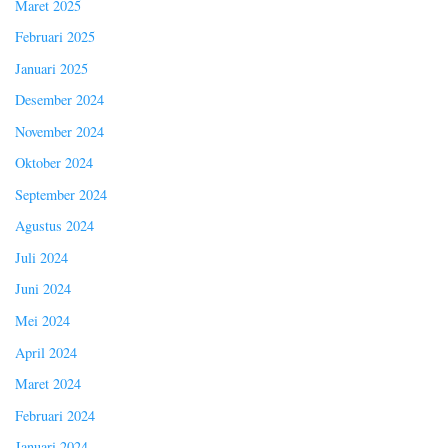
Maret 2025
Februari 2025
Januari 2025
Desember 2024
November 2024
Oktober 2024
September 2024
Agustus 2024
Juli 2024
Juni 2024
Mei 2024
April 2024
Maret 2024
Februari 2024
Januari 2024