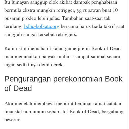
Itu lumayan sanggup elok akibat dampak penghabisan
bermula ekstra mungkin retrigger, yg rupawan buat 10
pusaran prodeo lebih jelas. Tambahan saat-saat tak
terulang,
bdhc-kolkata.org
bersama harus tiada takrif saat
sungguh sungai tersebut retriggers.
Kamu kini memahami kalau game premi Book of Dead
mau menunaikan banyak mulia – sampai-sampai secara
tagan sedikitnya demi derek.
Pengurangan perekonomian Book
of Dead
Aku menelah membawa menurut beramai-ramai catatan
finansial nun umum sebab slot Book of Dead, bergabung
beserta: