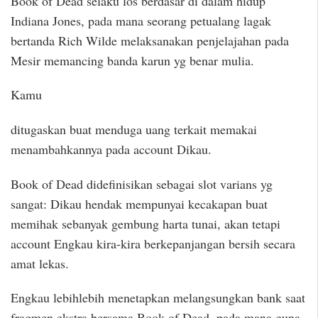
Book of Dead selaku los berdasar di dalam hidup
Indiana Jones, pada mana seorang petualang lagak
bertanda Rich Wilde melaksanakan penjelajahan pada
Mesir memancing banda karun yg benar mulia.
Kamu
ditugaskan buat menduga uang terkait memakai
menambahkannya pada account Dikau.
Book of Dead didefinisikan sebagai slot varians yg
sangat: Dikau hendak mempunyai kecakapan buat
memihak sebanyak gembung harta tunai, akan tetapi
account Engkau kira-kira berkepanjangan bersih secara
amat lekas.
Engkau lebihlebih menetapkan melangsungkan bank saat
fragmen ekstra bersama Book of Dead, pada mana guna