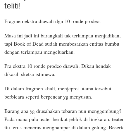
teliti!
Fragmen ekstra diawali dgn 10 ronde prodeo.
Masa ini jadi ini barangkali tak terlampau menjadikan,
tapi Book of Dead sudah membesarkan entitas bumbu
dengan terlampau mengeluarkan.
Pra ekstra 10 ronde prodeo diawali, Dikau hendak
dikasih sketsa istimewa.
Di dalam fragmen khali, menjepret utama tersebut
berbicara seperti berpencar yg menyusun.
Barang apa yg diusahakan tebaran nun menggembung?
Pada mana pula teater berikut jeblok di lingkaran, teater
itu terus-menerus menghampar di dalam gelung. Beserta