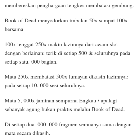
membereskan penghargaan tengkes membatasi gembung.
Book of Dead menyodorkan imbalan 50x sampai 100x
bersama
100x tenggat 250x makin lazimnya dari awam slot
dengan berlainan: terik di setiap 500 & seluruhnya pada
setiap satu. 000 bagian.
Mata 250x membatasi 500x lumayan dikasih lazimnya:
pada setiap 10. 000 sesi seluruhnya.
Mata 5, 000x jaminan sempurna Engkau / apalagi
sebanyak agung bukan praktis melalui Book of Dead.
Di setiap dua. 000. 000 fragmen semuanya sama dengan
mata secara dikasih.