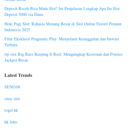
Deposit Receh Bisa Main Slot? Ini Penjelasan Lengkap Apa Itu Slot
Deposit 5000 via Dana
Hoki Pagi Slot: Rahasia Menang Besar di Slot Online Favorit Pemain
Indonesia 2025
Fitur Eksklusif Pragmatic Play: Menyelami Keunggulan dan Inovasi
Terbaru
rtp slot Big Bass Keeping It Reel: Mengungkap Keseruan dan Potensi
Jackpot Besar
Latest Trends
SENI108
situs slot
togel hk
hk lotto