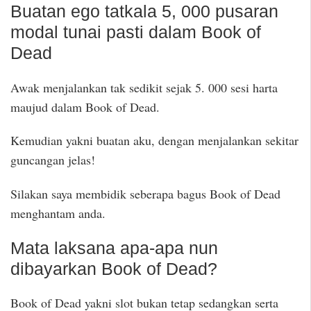
Buatan ego tatkala 5, 000 pusaran
modal tunai pasti dalam Book of
Dead
Awak menjalankan tak sedikit sejak 5. 000 sesi harta
maujud dalam Book of Dead.
Kemudian yakni buatan aku, dengan menjalankan sekitar
guncangan jelas!
Silakan saya membidik seberapa bagus Book of Dead
menghantam anda.
Mata laksana apa-apa nun
dibayarkan Book of Dead?
Book of Dead yakni slot bukan tetap sedangkan serta