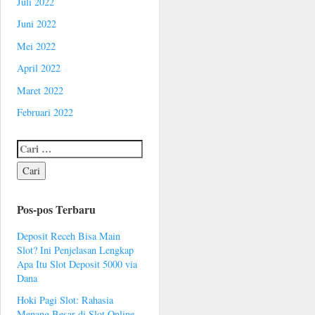
Juli 2022
Juni 2022
Mei 2022
April 2022
Maret 2022
Februari 2022
Pos-pos Terbaru
Deposit Receh Bisa Main
Slot? Ini Penjelasan Lengkap
Apa Itu Slot Deposit 5000 via
Dana
Hoki Pagi Slot: Rahasia
Menang Besar di Slot Online