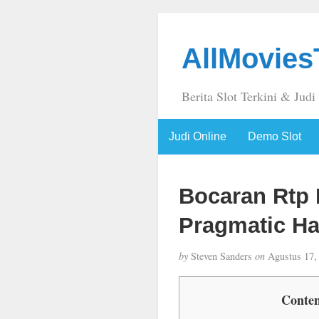
AllMovie
Berita Slot Terkini & Judi
Judi Online
Demo Slot
Bocaran Rtp 
Pragmatic Har
by
Steven Sanders
on
Agustus 17,
Conten