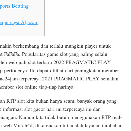
orts Bettting
rpercaya Aljazair
emakin berkembang dan terlalu mungkin player untuk
 FaFaFa. Popularitas game slot yang paling selalu
 oleh web judi slot terbaru 2022 PRAGMATIC PLAY
p periodenya. Itu dapat dilihat dari peningkatan member
online24jam terpercaya 2021 PRAGMATIC PLAY semakin
ember slot online tiap-tiap harinya.
lah RTP slot kita bukan hanya scam, banyak orang yang
informasi slot gacor hari ini terpercaya ini dan
nangan. Namun kita tidak butuh menggunakan RTP real-
 web Murah4d, dikarenakan ini adalah layanan tambahan