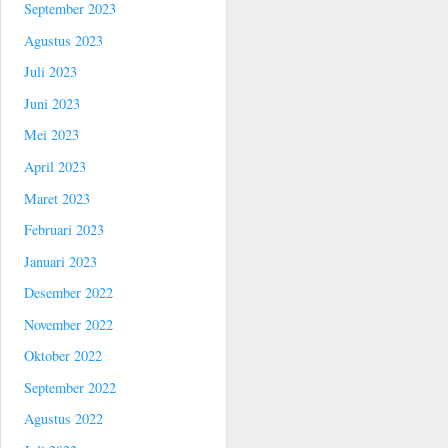
September 2023
Agustus 2023
Juli 2023
Juni 2023
Mei 2023
April 2023
Maret 2023
Februari 2023
Januari 2023
Desember 2022
November 2022
Oktober 2022
September 2022
Agustus 2022