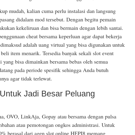
up mudah, kalian cuma perlu instalasi dan langsung
dipasang didalam mod tersebut. Dengan begitu pemain
lakukan kekeliruan dan bisa bermain dengan lebih santai.
enggunaan cheat bersama keperluan agar dapat bekerja
 dimaksud adalah uang virtual yang bisa digunakan untuk
eli item menarik. Tersedia banyak sekali slot event
i yang bisa dimainkan bersama bebas oleh semua
datang pada periode spesifik sehingga Anda butuh
nya agar tidak terlewat.
s Untuk Jadi Besar Peluang
na, OVO, LinkAja, Gopay atau bersama dengan pulsa
mbahan atau pemotongan ongkos administrasi. Untuk
0% berasal dari agen slot online HEPI8 memang