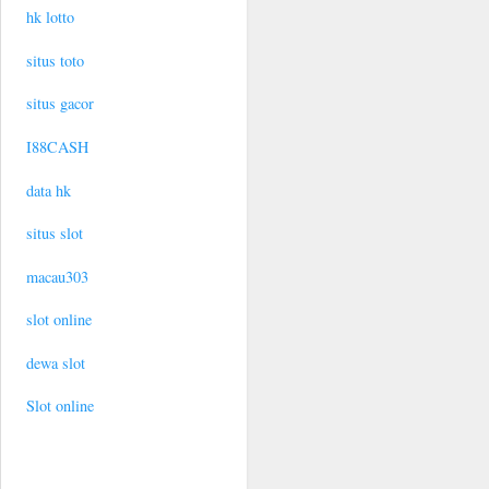
hk lotto
situs toto
situs gacor
I88CASH
data hk
situs slot
macau303
slot online
dewa slot
Slot online