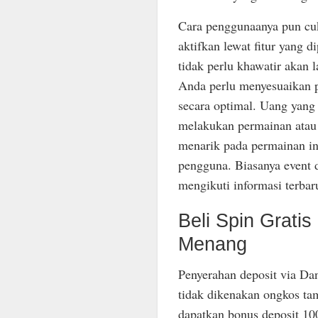
Cara penggunaanya pun cuk
aktifkan lewat fitur yang 
tidak perlu khawatir akan 
Anda perlu menyesuaikan p
secara optimal. Uang yang
melakukan permainan atau b
menarik pada permainan in
pengguna. Biasanya event 
mengikuti informasi terbaru
Beli Spin Grati
Menang
Penyerahan deposit via Da
tidak dikenakan ongkos ta
dapatkan bonus deposit 10