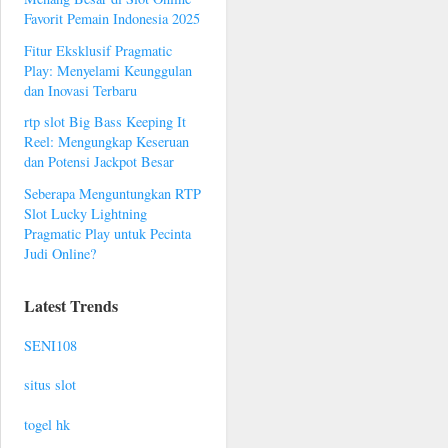
Favorit Pemain Indonesia 2025
Fitur Eksklusif Pragmatic
Play: Menyelami Keunggulan
dan Inovasi Terbaru
rtp slot Big Bass Keeping It
Reel: Mengungkap Keseruan
dan Potensi Jackpot Besar
Seberapa Menguntungkan RTP
Slot Lucky Lightning
Pragmatic Play untuk Pecinta
Judi Online?
Latest Trends
SENI108
situs slot
togel hk